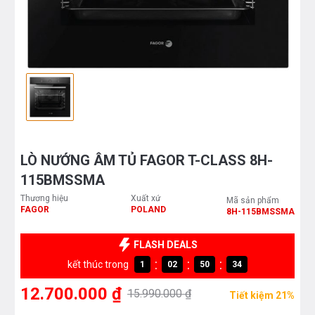
LÒ NƯỚNG ÂM TỦ FAGOR T-CLASS 8H-
115BMSSMA
Thương hiệu
Xuất xứ
Mã sản phẩm
FAGOR
POLAND
8H-115BMSSMA
FLASH DEALS
:
:
:
kết thúc trong
1
02
50
33
12.700.000 ₫
15.990.000 ₫
Tiết kiệm 21%