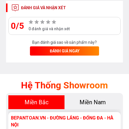
vào việc dọn dẹp, hãy giành chúng cho gia đình, bạn
ĐÁNH GIÁ VÀ NHẬN XÉT
bè, hay sở thích cá nhân. Cuộc sống của bạn sẽ trở
0/5
nên thoải mái hơn!
0 đánh giá và nhận xét
Khay nướng không dính
Bạn đánh giá sao về sản phẩm này?
ĐÁNH GIÁ NGAY
Chúng tôi mang đến các giải pháp công nghệ nano
hữu ích cho lò nướng. Lớp men kháng nước đặc biệt
của khay nướng giúp ngăn dầu mỡ và chất bẩn bám
vào, do đó, việc chùi rửa và bảo quản trở nên dễ dàng
Hệ Thống Showroom
hơn.
Miền Bắc
Miền Nam
BEPANTOAN.VN - ĐƯỜNG LÁNG - ĐỐNG ĐA - HÀ
3 lớp kính
NỘI