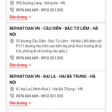
992 Đường Láng - Đống Đa - HN
Bạn bị bỏng tay khi chạm vào cửa lò khi còn nóng?
0976.665.669
-
0912.331.335
Đối với lò nướng Fagor, điều này sẽ không còn xảy ra
Dẫn đường
nữa. Cửa lò được trang bị 3 lớp kính – lớp kính bên
trong phản xạ nhiệt, giúp ngăn lớp kính bên ngoài trở
BEPANTOAN.VN - CẦU DIỄN - BẮC TỪ LIÊM - HÀ
nên quá nóng. Đảm bảo an toàn cho tất cả mọi thành
NỘI
viên trong gia đình bạn.
55 Đường Cầu Diễn - Bắc Từ Liêm - Hà Nội ( đối diện cột
P111 đường tàu trên cao bên tay phải theo hướng đi từ
trôi, phùng đi về hướng cầu giấy )
0976.665.669
-
0912.331.335
Dẫn đường
9 chức năng nướng
BEPANTOAN.VN - ĐẠI LA - HAI BÀ TRƯNG - HÀ
Ai mà không muốn tận hưởng những điều làm cho
NỘI
cuộc sống dễ dàng và thuận tiện hơn? Lò nướng Fagor
61 Đại La ( Minh Khai ) - Hai Bà TRưng – HN
cung cấp nhiều tính năng nướng khác nhau, bao gồm
0976.665.669
-
0912.331.335
Làm nóng nhanh và Rã đông. Lò được làm nóng ngay
Dẫn đường
tức khắc. Giờ đây, việc nướng thức ăn hoặc rã đông