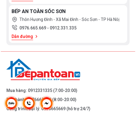
BẾP AN TOÀN SÓC SƠN
Thôn Hương Đình - Xã Mai Đình - Sóc Sơn - TP Hà Nôị
0976.665.669
-
0912.331.335
Dẫn đường
Mua hàng:
0912331335
(7:00-20:00)
Bảo hành:
0976665669
(8:00-20:00)
Công trình/Đại lý:
0976665669
(hỗ trợ 24/7)