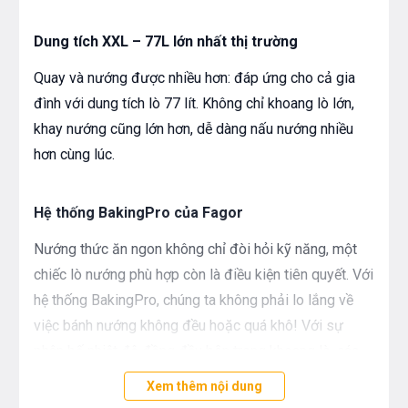
Dung tích XXL – 77L lớn nhất thị trường
Quay và nướng được nhiều hơn: đáp ứng cho cả gia
đình với dung tích lò 77 lít. Không chỉ khoang lò lớn,
khay nướng cũng lớn hơn, dễ dàng nấu nướng nhiều
hơn cùng lúc.
Hệ thống BakingPro của Fagor
Nướng thức ăn ngon không chỉ đòi hỏi kỹ năng, một
chiếc lò nướng phù hợp còn là điều kiện tiên quyết. Với
hệ thống BakingPro, chúng ta không phải lo lắng về
việc bánh nướng không đều hoặc quá khô! Với sự
phân bố nhiệt độ đồng đều bên trong khoang lò, các
loại bánh kem và bánh nướng luôn hoàn hảo từ bên
Xem thêm nội dung
trong, mà không quá cháy ở rìa ngoài. Thậm chí những