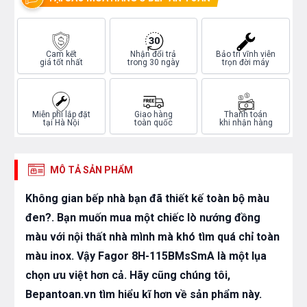
Cam kết
Nhận đổi trả
Bảo trì vĩnh viễn
giá tốt nhất
trong 30 ngày
trọn đời máy
Miễn phí lắp đặt
Giao hàng
Thanh toán
tại Hà Nội
toàn quốc
khi nhận hàng
MÔ TẢ SẢN PHẨM
Không gian bếp nhà bạn đã thiết kế toàn bộ màu
đen?. Bạn muốn mua một chiếc lò nướng đồng
màu với nội thất nhà mình mà khó tìm quá chỉ toàn
màu inox. Vậy Fagor 8H-115BMsSmA là một lụa
chọn ưu việt hơn cả. Hãy cũng chúng tôi,
Bepantoan.vn tìm hiểu kĩ hơn về sản phẩm này.