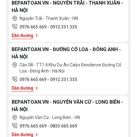
BEPANTOAN.VN - NGUYỄN TRÃI - THANH XUÂN -
một lát thịt là điều dễ dàng nhất mà bạn có thể làm
HÀ NỘI
trong gian bếp của mình.
Nguyễn Trãi - Thanh Xuân - HN
0976.665.669
-
0912.331.335
Dẫn đường
Bạn quan tâm tới những sản phẩm Lò nướng cũng
như các sản phẩm thiết bị nhà bếp và thiết bị
BEPANTOAN.VN - ĐƯỜNG CỔ LOA - ĐÔNG ANH -
phòng tắm vui lòng liên hệ với chúng tôi
HÀ NỘI
Căn 08 - TT1.4 Khu Dự Án Calyx Residence Đường Cổ
theo
hotline 0976665669 - 0912331335
để có giá
Loa - Đông Anh - Hà Nội
tốt nhất hoặc tới trực tiếp địa chỉ hệ thống của
0976.665.669
-
0912.331.335
Bếp an toàn để được tư vấn tốt nhất từ các nhân
Dẫn đường
viên bán hàng của chúng tôi!
BEPANTOAN.VN - NGUYỄN VĂN CỪ - LONG BIÊN -
HÀ NỘI
Nguyễn Văn Cừ - Long Biên - HN
0976.665.669
-
0833.665.669
Dẫn đường