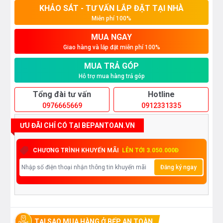
KHẢO SÁT - TƯ VẤN LẮP ĐẶT TẠI NHÀ
Miễn phí 100%
MUA NGAY
Giao hàng và lắp đặt miễn phí 100%
MUA TRẢ GÓP
Hỗ trợ mua hàng trả góp
Tổng đài tư vấn
Hotline
0976665669
0912331335
ƯU ĐÃI CHỈ CÓ TẠI BEPANTOAN.VN
CHƯƠNG TRÌNH KHUYẾN MÃI
LÊN TỚI 3.050.000Đ
Đăng ký ngay
TẠI SAO MUA HÀNG Ở BẾP AN TOÀN