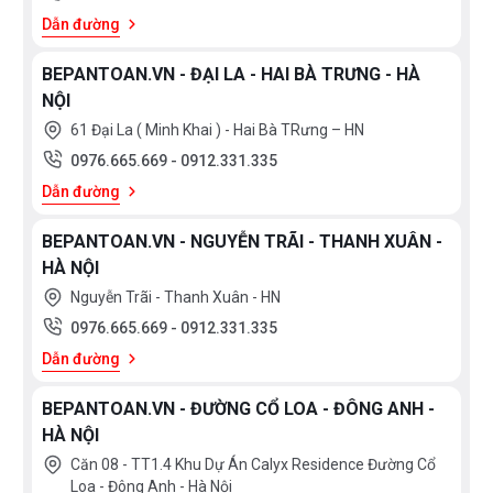
3
Mức hút tối thiểu: 372 m
/h
Dẫn đường
3
Mức hút tối đa: 604 m
/h
BEPANTOAN.VN - ĐẠI LA - HAI BÀ TRƯNG - HÀ
NỘI
Độ ồn:
61 Đại La ( Minh Khai ) - Hai Bà TRưng – HN
Mức thấp nhất: 60 dB
0976.665.669
-
0912.331.335
Mức tối đa: 70 dB
Dẫn đường
Công suất tiêu thụ:
BEPANTOAN.VN - NGUYỄN TRÃI - THANH XUÂN -
Tổng: 139 W
HÀ NỘI
Mức tiêu thụ động cơ: 255 W
Nguyễn Trãi - Thanh Xuân - HN
Mức tiêu thụ đèn: 2 x 1
.
5 W
0976.665.669
-
0912.331.335
Tổng mức tiêu thụ một năm: 48,5 kWh
Dẫn đường
Nhãn năng lượng đạt hạng: B (thang t
i
êu chuẩn từ E
đến A++)
BEPANTOAN.VN - ĐƯỜNG CỔ LOA - ĐÔNG ANH -
HÀ NỘI
Hiệu điện thế: 220-240 V
Căn 08 - TT1.4 Khu Dự Án Calyx Residence Đường Cổ
Loa - Đông Anh - Hà Nội
Tần số: 50-60 Hz