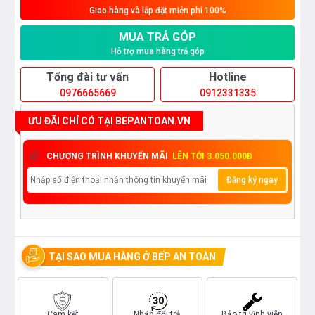
Giao hàng và lắp đặt miễn phí 100%
MUA TRẢ GÓP
Hỗ trợ mua hàng trả góp
Tổng đài tư vấn
Hotline
0976665669
0912331335
ƯU ĐÃI CHỈ CÓ TẠI BEPANTOAN.VN
CHƯƠNG TRÌNH KHUYẾN MÃI
LÊN TỚI 3.050.000Đ
Đăng ký ngay
TẠI SAO MUA HÀNG Ở BẾP AN TOÀN
Cam kết
Nhận đổi trả
Bảo trì vĩnh viễn