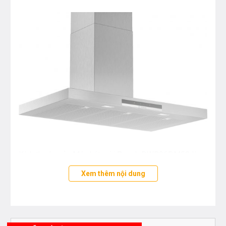
Kích thước của Máy hút mùi Bosch DWB96DM50 là
90 cm thích hợp với những không gian nhà bếp có diện
Xem thêm nội dung
3
tích rộng. Công suất hút mùi lớn (604 m
/h) + 3 công
suất hút cùng 1 chế độ hút chuyên sâu giúp khử mùi
thức ăn sau khi nấu ăn xong hiệu quả
,
tạo cảm giác
thoải mái, dễ chịu cho người nội trợ.