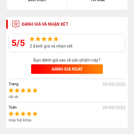
Bình Chọn
Tốt Nhất
ĐÁNH GIÁ VÀ NHẬN XÉT
5/5
2 đánh giá và nhận xét
Bạn đánh giá sao về sản phẩm này?
ĐÁNH GIÁ NGAY
Trang
09/09/2022
Máy hút mùi Bosch DWB96DM50 có
những tính năng cơ bản sau:
rất ok
Tuân
09/09/2022
Xuất xứ: CHLB Đức
Thuộc dòng máy hút mùi Bosch Series 4
máy hút khỏe
Kiểu dáng: Áp tường dạng chữ T