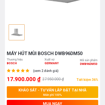
MÁY HÚT MÙI BOSCH DWB96DM50
Thương hiệu
Xuất xứ
Mã sản phẩm
BOSCH
GERMANY
DWB96DM50
(xem 2 đánh giá)
17.900.000 ₫
27.950.000 ₫
Tiết kiệm 36%
KHẢO SÁT - TƯ VẤN LẮP ĐẶT TẠI NHÀ
Miễn phí 100%
MUA NGAY