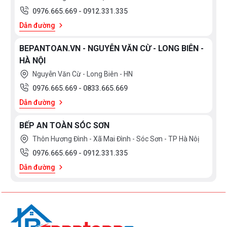
0976.665.669
-
0912.331.335
Đường kính ống thoát: đường kính 120/150 mm
Dẫn đường
Chiều dài dây cấp điện: 130 cm
Toa
máy hút mùi
có thể thay đổi chiều cao
BEPANTOAN.VN - NGUYỄN VĂN CỪ - LONG BIÊN -
Kích thước sản phẩm: W900 x D500 x H635/965 mm
HÀ NỘI
Nguyễn Văn Cừ - Long Biên - HN
Thống số kỹ thuật
0976.665.669
-
0833.665.669
Dẫn đường
Hãng sản xuất
BOSCH
BẾP AN TOÀN SÓC SƠN
Xuất xứ
CHLB ĐỨC
Thôn Hương Đình - Xã Mai Đình - Sóc Sơn - TP Hà Nôị
0976.665.669
-
0912.331.335
Kiểu dáng
ÁP TƯỜNG CHỮ T
Dẫn đường
Số tốc độ
04
Tốc độ hút (m3/h)
604
Độ ồn (dB)
52-65