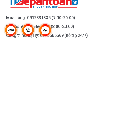
Động cơ
TURBIN
Đèn chiếu sáng
LED
Mua hàng:
0912331335
(7:00-20:00)
Bảo hành:
0976665669
(8:00-20:00)
Điện áp (V)
220 – 250V
Công trình/Đại lý:
0976665669
(hỗ trợ 24/7)
Kích thước sản phẩm (mm)
W900 x D500 x H635/965
THÔNG TIN KHÁC
DOANH NGHIỆP
DANH MỤC SẢN PHẨM
HỖ TRỢ KHÁCH HÀNG