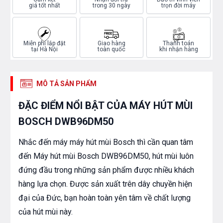
giá tốt nhất
trong 30 ngày
trọn đời máy
Miễn phí lắp đặt
Giao hàng
Thanh toán
tại Hà Nội
toàn quốc
khi nhận hàng
MÔ TẢ SẢN PHẨM
ĐẶC ĐIỂM NỔI BẬT CỦA MÁY HÚT MÙI
BOSCH DWB96DM50
Nhắc đến máy máy hút mùi Bosch thì cần quan tâm
đến Máy hút mùi Bosch DWB96DM50, hút mùi luôn
đứng đầu trong những sản phẩm được nhiều khách
hàng lựa chọn. Được sản xuất trên dây chuyền hiện
đại của Đức, bạn hoàn toàn yên tâm về chất lượng
của hút mùi này.