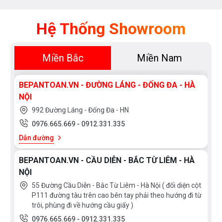
Kích thước ngang: 90 cm
Chất liệu: Inox (Thép không gỉ), kết hợp mặt kính dễ
Hệ Thống Showroom
dàng vệ sinh
Động cơ Turbin – Eco Silence bền bỉ, vận hành êm ái,
tiết kiệm năng lượng
Miền Bắc
Miền Nam
02 đèn chiếu sáng LED 1.5W
02 tấm lọc dầu mỡ bằng hợp kim nhôm (có thể tháo
BEPANTOAN.VN - ĐƯỜNG LÁNG - ĐỐNG ĐA - HÀ
NỘI
rời ra và vệ sinh bằng máy rửa bát)
992 Đường Láng - Đống Đa - HN
Cơ chế hút đẩy trực tiếp qua ống dẫn khí hoặc có thể
0976.665.669
-
0912.331.335
kết hợp lọc tuần hoàn qua than hoạt tính
Dẫn đường
Tự động chuyển từ chế độ chuyên sâu sang chế độ
cài đặt thông thường sau 6 phút
BEPANTOAN.VN - CẦU DIỄN - BẮC TỪ LIÊM - HÀ
Bảng điều khiển cảm ứng dạng LED
NỘI
03 mức công suất hút thông thường + 01 chế độ hút
55 Đường Cầu Diễn - Bắc Từ Liêm - Hà Nội ( đối diện cột
chuyên sâu (P)
P111 đường tàu trên cao bên tay phải theo hướng đi từ
trôi, phùng đi về hướng cầu giấy )
Công suất hút:
0976.665.669
-
0912.331.335