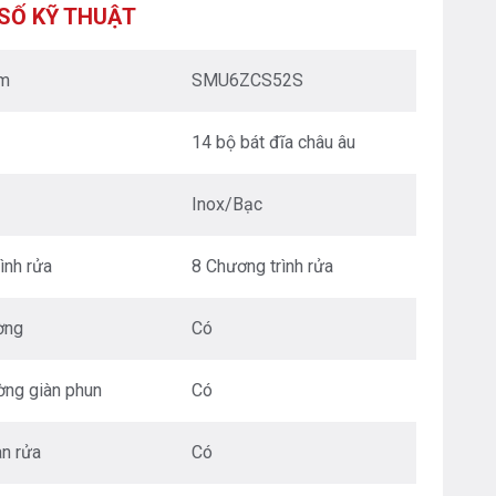
XUÂN - HÀ NỘI
SỐ KỸ THUẬT
Nguyễn Trãi - Thanh Xuân - HN
0976.665.669
-
0912.331.335
ẩm
SMU6ZCS52S
BEPANTOAN.VN - ĐƯỜNG CỔ LOA - ĐÔNG ANH
- HÀ NỘI
14 bộ bát đĩa châu âu
Căn 08 - TT1.4 Khu Dự Án Calyx Residence
Đường Cổ Loa - Đông Anh - Hà Nội
0976.665.669
-
0912.331.335
Inox/Bạc
BEPANTOAN.VN - NGUYỄN VĂN CỪ - LONG
BIÊN - HÀ NỘI
ình rửa
8 Chương trình rửa
Nguyễn Văn Cừ - Long Biên - HN
0976.665.669
-
0833.665.669
ờng
Có
BEPANTOAN.VN - QUẬN TÂN BÌNH - TP HCM
Hoàng Văn Thụ - Phường 4 - Quân Tân Bình - TP
ờng giàn phun
Có
HCM
0912331335
-
0976665669
an rửa
Có
BẾP AN TOÀN SÓC SƠN
Thôn Hương Đình - Xã Mai Đình - Sóc Sơn - TP Hà