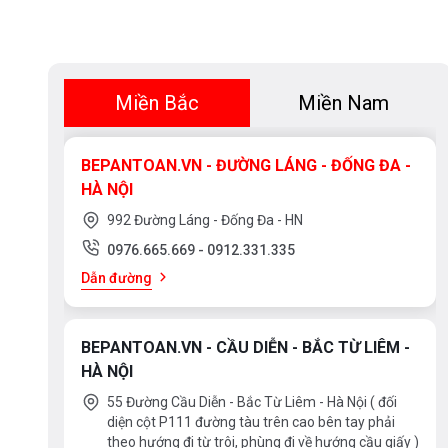
Máy rửa bát Bosch SMU6ZCS52S được thi
bản. Bạn có thể xem tình trạng, số lượng bá
Miền Bắc
Miền Nam
chương trình phù hợp. 8 chương trình sẽ 
nhau gồm:
BEPANTOAN.VN - ĐƯỜNG LÁNG - ĐỐNG ĐA -
HÀ NỘI
Rửa tiết kiệm 50 độ
992 Đường Láng - Đống Đa - HN
Rửa tự động 45 - 65 độ
0976.665.669
-
0912.331.335
Dẫn đường
Rửa chuyên sâu 70 độ
Rửa nhanh 1h 60 độ
BEPANTOAN.VN - CẦU DIỄN - BẮC TỪ LIÊM -
Rửa nhanh 45 độ
HÀ NỘI
Rửa ly 40 độ
55 Đường Cầu Diễn - Bắc Từ Liêm - Hà Nội ( đối
diện cột P111 đường tàu trên cao bên tay phải
Rửa yên tĩnh 50 độ
theo hướng đi từ trôi, phùng đi về hướng cầu giấy )