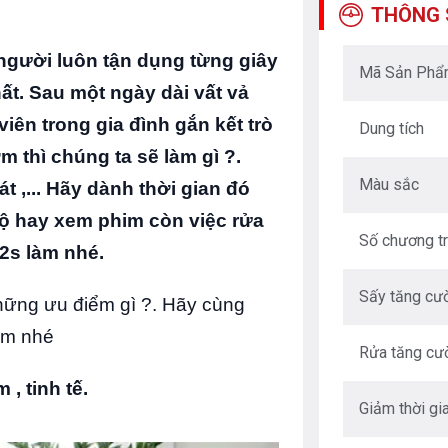
THÔNG 
người luôn tận dụng từng giây
Mã Sản Ph
t. Sau một ngày dài vất vả
viên trong gia đình gắn kết trò
Dung tích
 thì chúng ta sẽ làm gì ?.
Màu sắc
át ,... Hãy dành thời gian đó
 bộ hay xem phim còn việc rửa
Số chương tr
2s làm nhé.
Sấy tăng cư
ững ưu điểm gì ?. Hãy cùng
hẩm nhé
Rửa tăng cư
, tinh tế.
Giảm thời gi