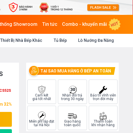
HOT
 thống Showroom
Tin tức
Combo - khuyến mãi
Thiết Bị Nhà Bếp Khác
Tủ Bếp
Lò Nướng Đa Năng
TẠI SAO MUA HÀNG Ở BẾP AN TOÀN
S
CS52S
Cam kết
Nhận đổi trả
Bảo trì vĩnh viễn
giá tốt nhất
trong 30 ngày
trọn đời máy
ệm 32%
Miễn phí lắp đặt
Giao hàng
Thanh toán
tại Hà Nội
toàn quốc
khi nhận hàng