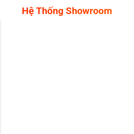
Hệ Thống Showroom
ết kế gồm
8 chương trình
cơ
t đĩa cần rửa để tùy chọn các
đáp ứng những nhu cầu rửa khác