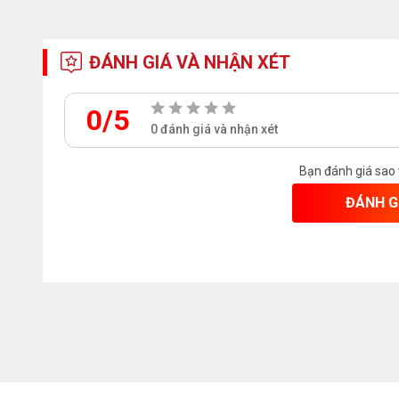
Trực quan máy chia rất rõ ràng về vị trí ng
năng tăng cường và nút start... Mọi biểu tư
ĐÁNH GIÁ VÀ NHẬN XÉT
dùng dễ dàng sử dụng và lựa chọn chính 
Máy có 8 chương trình rửa
0/5
0 đánh giá và nhận xét
Bạn đánh giá sao
ĐÁNH G