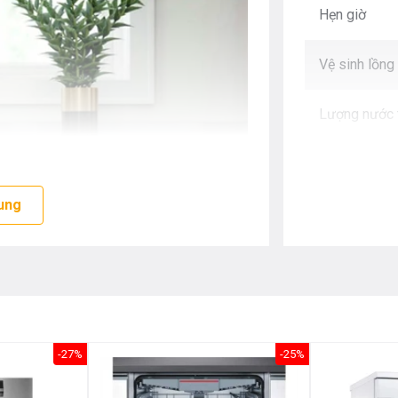
Hẹn giờ
Vệ sinh lồng
Lượng nước t
Lượng điện t
ung
Độ ồn
Kích thước
-27%
-25%