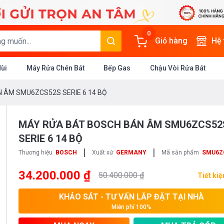
0
Giỏ hàng
Hệ
Mùi
Máy Rửa Chén Bát
Bếp Gas
Chậu Vòi Rửa Bát
 ÂM SMU6ZCS52S SERIE 6 14 BỘ
MÁY RỬA BÁT BOSCH BÁN ÂM SMU6ZCS52
SERIE 6 14 BỘ
|
|
Thương hiệu
BOSCH
Xuất xứ
GERMANY
Mã sản phẩm
SMU6Z
34.200.000 ₫
50.400.000 ₫
Tiết ki
KHẢO SÁT - TƯ VẤN LẮP ĐẶT TẠI NHÀ
Miễn phí 100%