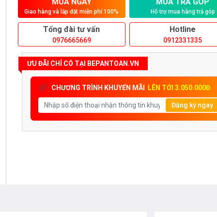
MUA NGAY
MUA TRẢ GÓP
Giao hàng và lắp đặt miễn phí 100%
Hỗ trợ mua hàng trả góp
Tổng đài tư vấn
Hotline
0976665669
0912331335
ƯU ĐÃI CHỈ CÓ TẠI BEPANTOAN.VN
CHƯƠNG TRÌNH KHUYẾN MÃI
LÊN TỚI 3.050.000Đ
Đăng ký ngay