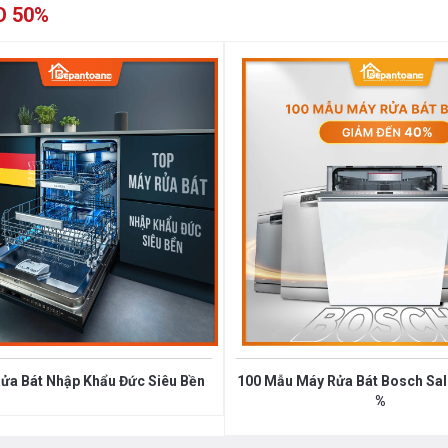
O 50%
ửa Bát Nhập Khẩu Đức Siêu Bền
100 Mẫu Máy Rửa Bát Bosch Sale
%
à hệ diều khiển dễ sử dụng.