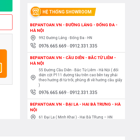
HỆ THỐNG SHOWROOM
BEPANTOAN.VN - ĐƯỜNG LÁNG - ĐỐNG ĐA -
HÀ NỘI
992 Đường Láng - Đống Đa - HN
0976.665.669
-
0912.331.335
BEPANTOAN.VN - CẦU DIỄN - BẮC TỪ LIÊM -
HÀ NỘI
55 Đường Cầu Diễn - Bắc Từ Liêm - Hà Nội ( đối
diện cột P111 đường tàu trên cao bên tay phải
theo hướng đi từ trôi, phùng đi về hướng cầu giấy
)
0976.665.669
-
0912.331.335
BEPANTOAN.VN - ĐẠI LA - HAI BÀ TRƯNG - HÀ
NỘI
61 Đại La ( Minh Khai ) - Hai Bà TRưng – HN
0976.665.669
-
0912.331.335
BEPANTOAN.VN - NGUYỄN TRÃI - THANH