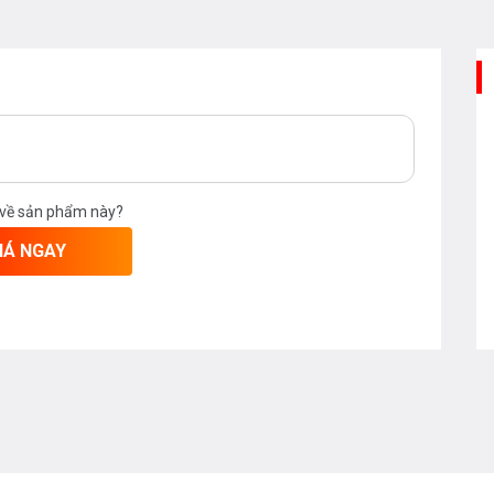
uồn máy,chương trình rửa , chức
ợng hiển thị đều khiển người
xác chương trình mong muốn.
 về sản phẩm này?
IÁ NGAY