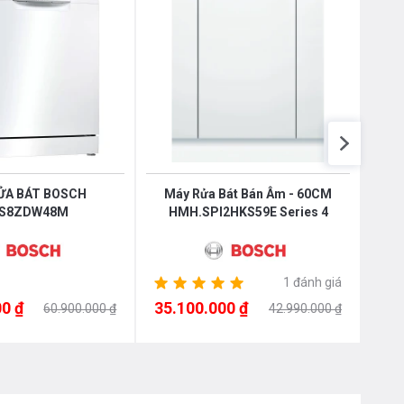
ỬA BÁT BOSCH
Máy Rửa Bát Bán Âm - 60CM
Máy 
S8ZDW48M
HMH.SPI2HKS59E Series 4
1 đánh giá
0 ₫
35.100.000 ₫
35.
60.900.000 ₫
42.990.000 ₫