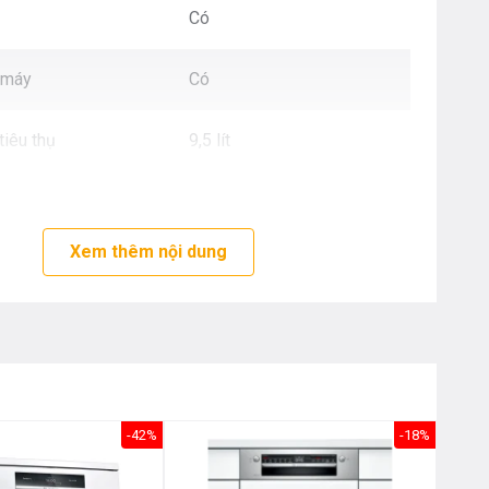
Nôị
Có
0976.665.669
-
0912.331.335
 máy
Có
iêu thụ
9,5 lít
iêu thụ
0,75 kWh
Xem thêm nội dung
41 dB
81.5 x 59.8 x 57.3 cm
(CxRxS)
-42%
-18%