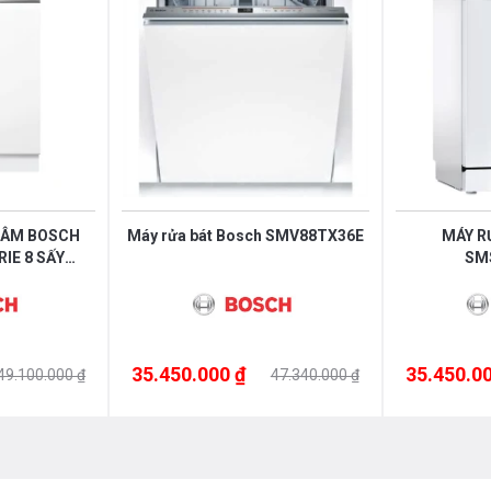
 ÂM BOSCH
Máy rửa bát Bosch SMV88TX36E
MÁY R
IE 8 SẤY
SM
S52S là một model được nhiều
 CONTROL
 cánh máy phẳng lì khi lắp lên
ọng , tinh tế sáng không gian
35.450.000 ₫
35.450.00
49.100.000 ₫
47.340.000 ₫