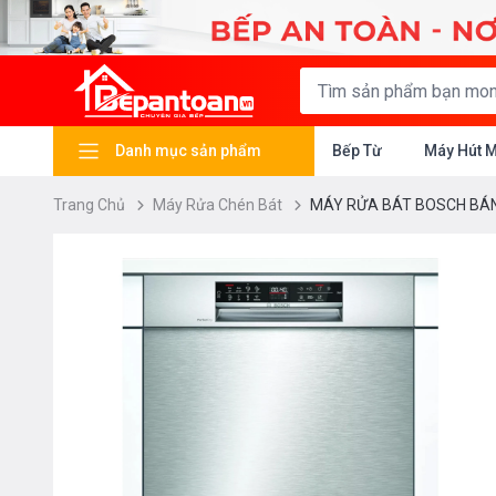
Danh mục sản phẩm
Bếp Từ
Máy Hút 
Trang Chủ
Máy Rửa Chén Bát
MÁY RỬA BÁT BOSCH BÁN