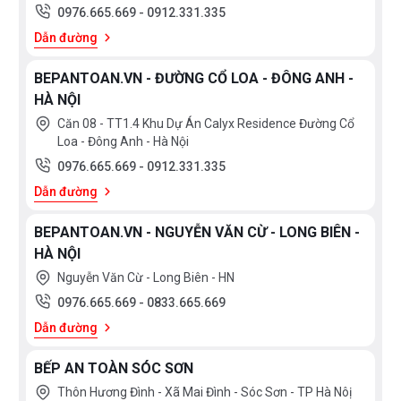
0976.665.669
-
0912.331.335
Dẫn đường
BEPANTOAN.VN - ĐƯỜNG CỔ LOA - ĐÔNG ANH -
HÀ NỘI
Căn 08 - TT1.4 Khu Dự Án Calyx Residence Đường Cổ
Loa - Đông Anh - Hà Nội
0976.665.669
-
0912.331.335
Dẫn đường
Ngoài ra, người dùng nhấn giữ nút Setup 3 sec trong
BEPANTOAN.VN - NGUYỄN VĂN CỪ - LONG BIÊN -
HÀ NỘI
khoảng 3 giây để tiến hành thiết lập các tính năng điều
Nguyễn Văn Cừ - Long Biên - HN
chỉnh như:
0976.665.669
-
0833.665.669
Điều chỉnh muối (Ký hiệu là H)
Dẫn đường
Điều chỉnh nước bóng (Ký hiệu là R)
BẾP AN TOÀN SÓC SƠN
Điều chỉnh độ khô (Ký hiệu là D)
Thôn Hương Đình - Xã Mai Đình - Sóc Sơn - TP Hà Nôị