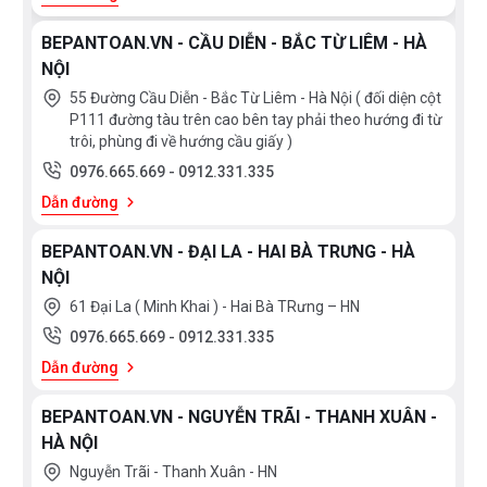
Với 8 chương trình rửa cơ bản máy rửa chén bát
BEPANTOAN.VN - CẦU DIỄN - BẮC TỪ LIÊM - HÀ
Bosch SMI8YCS03E đáp ứng đa dạng nhu cầu tẩy
NỘI
rửa của người:
55 Đường Cầu Diễn - Bắc Từ Liêm - Hà Nội ( đối diện cột
P111 đường tàu trên cao bên tay phải theo hướng đi từ
Rửa tiết kiệm 50°C (Eco)
trôi, phùng đi về hướng cầu giấy )
0976.665.669
-
0912.331.335
Rửa tự động 45 - 65°C (Auto 45 - 65°C)
Dẫn đường
Rửa thông minh
BEPANTOAN.VN - ĐẠI LA - HAI BÀ TRƯNG - HÀ
Rửa chuyên sâu 70°C (Intensive)
NỘI
Rửa nhanh 60°C
61 Đại La ( Minh Khai ) - Hai Bà TRưng – HN
Rửa ly 40°C (Glass)
0976.665.669
-
0912.331.335
Dẫn đường
Rửa yên tĩnh 50°C (Silence)
Rửa yêu thích (Favorite)/Rửa tráng (Pre Rinse)
BEPANTOAN.VN - NGUYỄN TRÃI - THANH XUÂN -
HÀ NỘI
Nguyễn Trãi - Thanh Xuân - HN