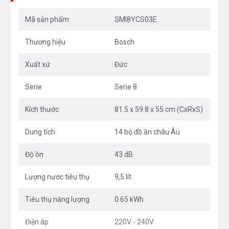
Mã sản phẩm
SMI8YCS03E
Thương hiệu
Bosch
Xuất xứ
Đức
Serie
Serie 8
Kích thước
81.5 x 59.8 x 55 cm (CxRxS)
Dung tích
14 bộ đồ ăn châu Âu
Đánh giá chi tiết về
máy rửa bát
Độ ồn
43 dB
Bosch SMI8YCS03E Sấy Zeolith
Lượng nước tiêu thụ
9,5 lít
Kiểu dáng âm tủ, bảng điều khiển thiết kế
Tiêu thụ năng lượng
0.65 kWh
âm vào trong mang đến vẻ sang trọng
Điện áp
220V - 240V
cho căn bếp