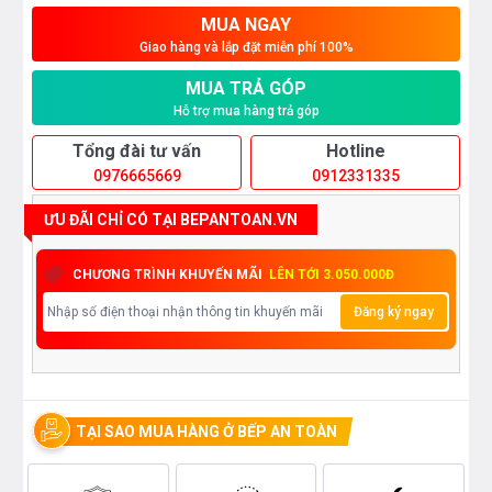
MUA NGAY
Giao hàng và lắp đặt miễn phí 100%
MUA TRẢ GÓP
Hỗ trợ mua hàng trả góp
Tổng đài tư vấn
Hotline
0976665669
0912331335
ƯU ĐÃI CHỈ CÓ TẠI BEPANTOAN.VN
CHƯƠNG TRÌNH KHUYẾN MÃI
LÊN TỚI 3.050.000Đ
Đăng ký ngay
TẠI SAO MUA HÀNG Ở BẾP AN TOÀN