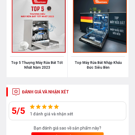
cánh gỗ phía trên sẽ là:
595mm x 595mm x 20mm
(CxRxS)
. Và với phần chân đế sẽ là cao
100mm x
rộng 595mm x sâu 18mm
Top 5 Thượng Máy Rửa Bát Tốt
Top Máy Rửa Bát Nhập Khẩu
Nhất Năm 2023
Đức Siêu Bền
ĐÁNH GIÁ VÀ NHẬN XÉT
5/5
1 đánh giá và nhận xét
Dung tích chứa lớn, công suất rửa tối đa
14 bộ phù hợp gia đình 4 - 6 người
Bạn đánh giá sao về sản phẩm này?