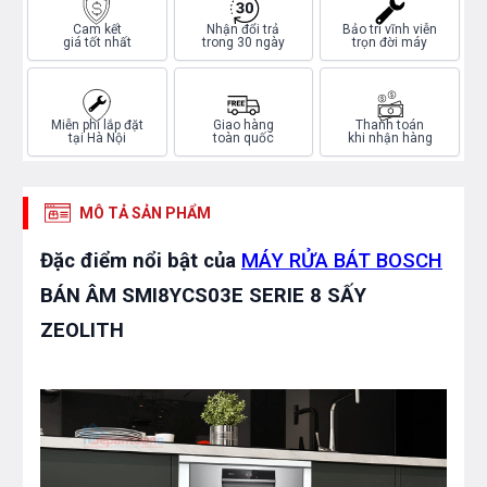
Cam kết
Nhận đổi trả
Bảo trì vĩnh viễn
giá tốt nhất
trong 30 ngày
trọn đời máy
Miễn phí lắp đặt
Giao hàng
Thanh toán
tại Hà Nội
toàn quốc
khi nhận hàng
MÔ TẢ SẢN PHẨM
Đặc điểm nổi bật của
MÁY RỬA BÁT BOSCH
BÁN ÂM SMI8YCS03E SERIE 8 SẤY
ZEOLITH