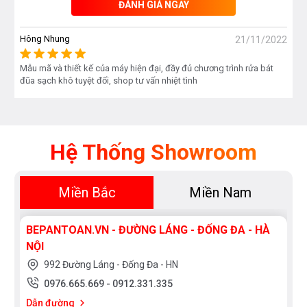
ĐÁNH GIÁ NGAY
Máy rửa bát Bosch SMI8YCI03E bán âm serie 8 có
công suất rửa lớn lên đến 14 bộ đồ ăn Châu Âu, tương
Hông Nhung
21/11/2022
đương với 3 - 4 bữa ăn của gia đình 4 - 6 người Việt.
Mẫu mã và thiết kế của máy hiện đại, đầy đủ chương trình rửa bát
đũa sạch khô tuyệt đối, shop tư vấn nhiệt tình
Hệ Thống Showroom
Miền Bắc
Miền Nam
BEPANTOAN.VN - ĐƯỜNG LÁNG - ĐỐNG ĐA - HÀ
NỘI
992 Đường Láng - Đống Đa - HN
Tùy chọn đa dạng với 8 chương trình rửa
0976.665.669
-
0912.331.335
cơ bản theo từng nhu cầu sử dụng
Dẫn đường