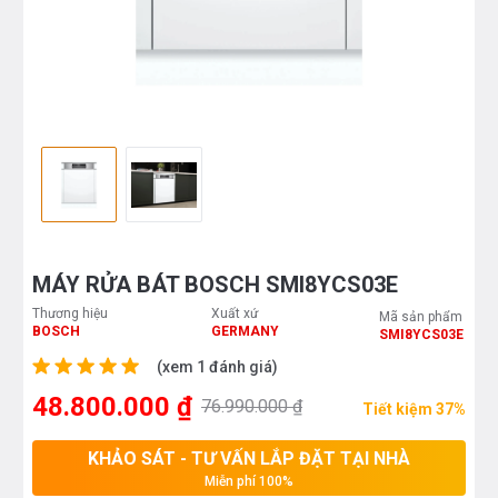
MÁY RỬA BÁT BOSCH SMI8YCS03E
Thương hiệu
Xuất xứ
Mã sản phẩm
BOSCH
GERMANY
SMI8YCS03E
(xem 1 đánh giá)
48.800.000 ₫
76.990.000 ₫
Tiết kiệm 37%
KHẢO SÁT - TƯ VẤN LẮP ĐẶT TẠI NHÀ
Miễn phí 100%