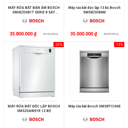
MÁY RỬA BÁT BÁN ÂM BOSCH
Máy rửa bát độc lập 13 bộ Bosch
SMI8ZDS81T SERIE 8 SẤY
SMS8ZDI86M
ZEOLITH POWER CONTROL
35.800.000 ₫
35.000.000 ₫
49.100.000 ₫
48.990.000 ₫
-26%
-13%
MÁY RỬA BÁT ĐỘC LẬP BOSCH
Máy rửa bát Bosch SMS8TCI04E
SMS25AW01R 12 BỘ