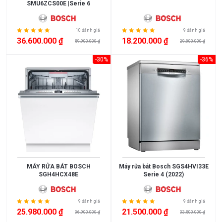
SMU6ZCS00E |Serie 6
10 đánh giá
9 đánh giá
36.600.000 ₫
18.200.000 ₫
59.900.000 ₫
29.800.000 ₫
-30%
-36%
MÁY RỬA BÁT BOSCH
Máy rửa bát Bosch SGS4HVI33E
SGH4HCX48E
Serie 4 (2022)
9 đánh giá
9 đánh giá
25.980.000 ₫
21.500.000 ₫
36.900.000 ₫
33.500.000 ₫