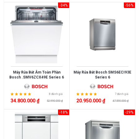
-34%
-56%
Máy Rửa Bát Âm Toàn Phần
Máy Rửa Bát Bosch SMS6ECI93E
Bosch .SMV6ZCX49E Series 6
Series 6
8 đánh giá
7 đánh giá
34.800.000 ₫
20.950.000 ₫
52.990.000 ₫
47.590.000 ₫
-18%
-29%