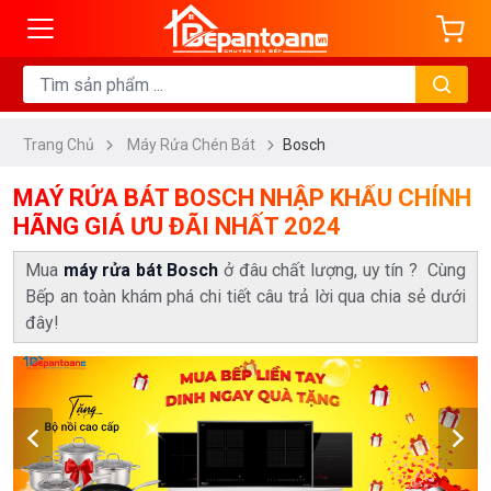
ng
HÃNG
SẢN
XUẤT
Trang Chủ
Máy Rửa Chén Bát
Bosch
MAÝ RỬA BÁT BOSCH NHẬP KHẨU CHÍNH
HÃNG GIÁ ƯU ĐÃI NHẤT 2024
Mua
máy rửa bát Bosch
ở đâu chất lượng, uy tín ? Cùng
Bếp an toàn khám phá chi tiết câu trả lời qua chia sẻ dưới
đây!
Xem
thêm