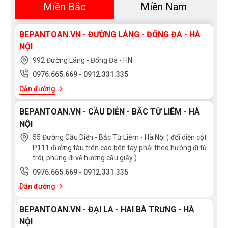
Miền Bắc
Miền Nam
chạy nhất hiện nay
BEPANTOAN.VN - ĐƯỜNG LÁNG - ĐỐNG ĐA - HÀ
NỘI
992 Đường Láng - Đống Đa - HN
0976.665.669
-
0912.331.335
Dẫn đường
BEPANTOAN.VN - CẦU DIỄN - BẮC TỪ LIÊM - HÀ
NỘI
55 Đường Cầu Diễn - Bắc Từ Liêm - Hà Nội ( đối diện cột
P111 đường tàu trên cao bên tay phải theo hướng đi từ
trôi, phùng đi về hướng cầu giấy )
0976.665.669
-
0912.331.335
Dẫn đường
BEPANTOAN.VN - ĐẠI LA - HAI BÀ TRƯNG - HÀ
Máy rửa bát Bosch SMI6ZCS00E
NỘI