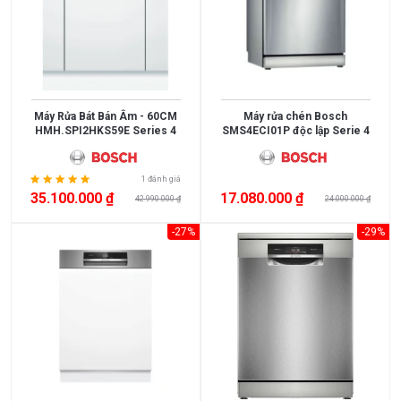
Máy Rửa Bát Bán Âm - 60CM
Máy rửa chén Bosch
HMH.SPI2HKS59E Series 4
SMS4ECI01P độc lập Serie 4
1 đánh giá
35.100.000 ₫
17.080.000 ₫
42.990.000 ₫
24.000.000 ₫
-27%
-29%