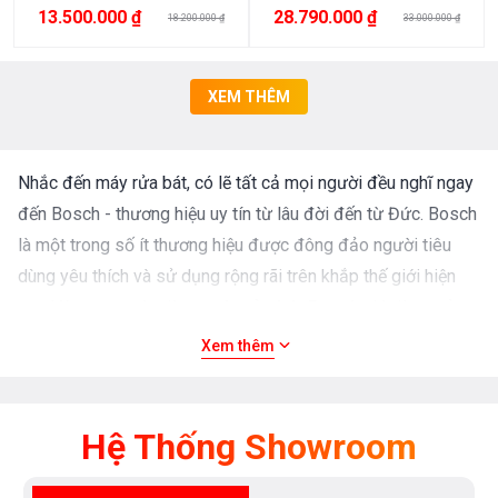
13.500.000 ₫
28.790.000 ₫
18.200.000 ₫
33.000.000 ₫
XEM THÊM
Nhắc đến máy rửa bát, có lẽ tất cả mọi người đều nghĩ ngay
đến Bosch - thương hiệu uy tín từ lâu đời đến từ Đức. Bosch
là một trong số ít thương hiệu được đông đảo người tiêu
dùng yêu thích và sử dụng rộng rãi trên khắp thế giới hiện
nay. Vậy trong các dòng
máy rửa bát Bosch
, thì dòng sản
phẩm nào là tốt nhất ? Hôm nay, Bếp An toàn xin giới thiệu
Xem thêm
đến các bạn top 3
máy rửa bát Bosch
được ưa chuộng và
sử dụng nhiều nhất hiện nay.
Hệ Thống Showroom
Bật mí top 3 máy rửa chén Bosch bán