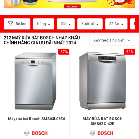
MỨC
GIÁ
Bộ lọc
Hãng
Giá
Xuất xứ
Số Bộ
Kí
<
3.000.000
212 MAÝ RỬA BÁT BOSCH NHẬP KHẨU
Xếp theo: Phổ biến
CHÍNH HÃNG GIÁ ƯU ĐÃI NHẤT 2024
3.000.000
-57%
-59%
>
5.000.000
5.000.000
>
10.000.000
10.000.000
>
Máy rửa bát Bosch SMS63L08EA
MÁY RỬA BÁT BOSCH
SMS6ZCI42E
15.000.000
>