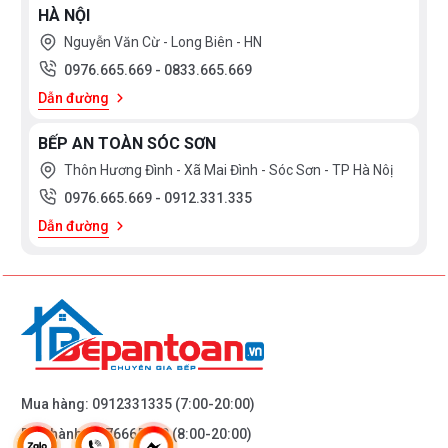
HÀ NỘI
Tham khảo sản phẩm:
MÁY RỬA BÁT BOSCH SMI6ZCS00E
Nguyễn Văn Cừ - Long Biên - HN
0976.665.669
-
0833.665.669
Máy rửa bát Bosch SGS4HVI33E series 4
Dẫn đường
BẾP AN TOÀN SÓC SƠN
Thôn Hương Đình - Xã Mai Đình - Sóc Sơn - TP Hà Nôị
0976.665.669
-
0912.331.335
Dẫn đường
Mua hàng:
0912331335
(7:00-20:00)
Bảo hành:
0976665669
(8:00-20:00)