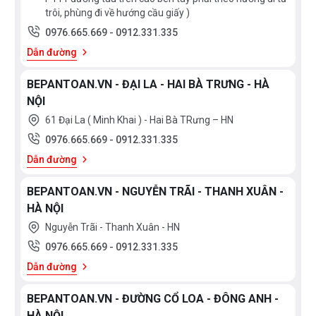
trôi, phùng đi về hướng cầu giấy )
0976.665.669
-
0912.331.335
Dẫn đường
BEPANTOAN.VN - ĐẠI LA - HAI BÀ TRƯNG - HÀ
NỘI
61 Đại La ( Minh Khai ) - Hai Bà TRưng – HN
0976.665.669
-
0912.331.335
Dẫn đường
BEPANTOAN.VN - NGUYỄN TRÃI - THANH XUÂN -
HÀ NỘI
Nguyễn Trãi - Thanh Xuân - HN
0976.665.669
-
0912.331.335
Dẫn đường
BEPANTOAN.VN - ĐƯỜNG CỔ LOA - ĐÔNG ANH -
Máy rửa bát Bosch
SMS2IVW01P
HÀ NỘI