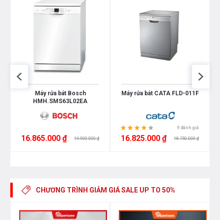
-
Máy rửa bát Bosch
Máy rửa bát CATA FLD-011F
HMH.SMS63L02EA
9 đánh giá
16.865.000 ₫
16.825.000 ₫
19.900.000 ₫
18.750.000 ₫
CHƯƠNG TRÌNH GIẢM GIÁ
SALE UP TO 50%