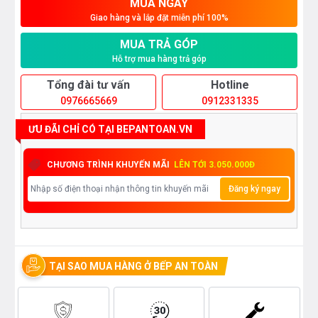
MUA NGAY
Giao hàng và lắp đặt miễn phí 100%
MUA TRẢ GÓP
Hỗ trợ mua hàng trả góp
Tổng đài tư vấn
Hotline
0976665669
0912331335
ƯU ĐÃI CHỈ CÓ TẠI BEPANTOAN.VN
CHƯƠNG TRÌNH KHUYẾN MÃI
LÊN TỚI 3.050.000Đ
Đăng ký ngay
TẠI SAO MUA HÀNG Ở BẾP AN TOÀN