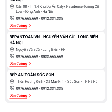
Căn 08 - TT1.4 Khu Dự Án Calyx Residence Đường Cổ
Đặc điểm của máy rửa bát
Loa - Đông Anh - Hà Nội
0976.665.669
-
0912.331.335
Bosch
SMS2IVW01P
Dẫn đường
Máy rửa bát Bosch
SMS2IVW01P
với thiết kế độc
BEPANTOAN.VN - NGUYỄN VĂN CỪ - LONG BIÊN -
lập, thuận tiện lắp đặt trong nhiều căn bếp. Phần nắp
HÀ NỘI
có thể tháo rời để lắp dạng âm tủ.
Nguyễn Văn Cừ - Long Biên - HN
Vỏ máy được làm bằng thép không gỉ cao cấp, dày
0976.665.669
-
0833.665.669
dặn và bền bỉ. Chất liệu dễ vệ sinh và không bám vân
Dẫn đường
tay trong quá trình sử dụng. Bảng điều khiển cơ và
BẾP AN TOÀN SÓC SƠN
đèn led dễ thao tác ngay mặt trước của máy.
Thôn Hương Đình - Xã Mai Đình - Sóc Sơn - TP Hà Nôị
0976.665.669
-
0912.331.335
Công suất rửa 12 bộ bát đĩa châu Âu phù hợp nhu cầu
Dẫn đường
sử dụng phổ biến của gia đình Việt.
Thiết kế bên trong máy rửa bát