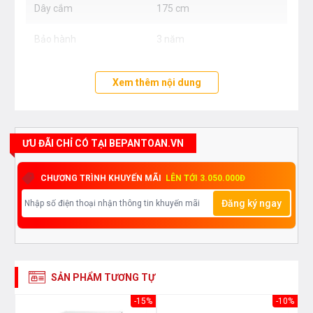
Dây cắm
175 cm
Bảo hành
3 năm
Xem thêm nội dung
ƯU ĐÃI CHỈ CÓ TẠI BEPANTOAN.VN
CHƯƠNG TRÌNH KHUYẾN MÃI
LÊN TỚI 3.050.000Đ
Đăng ký ngay
SẢN PHẨM TƯƠNG TỰ
13%
-15%
-10%