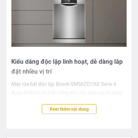
Kiểu dáng độc lập linh hoạt, dễ dàng lắp
đặt nhiều vị trí
Máy rửa bát độc lập Bosch SMS6ZCI16E Serie 6
được thiết kế với kiểu dáng độc lập giúp người dùng
linh hoạt trong việc lắp đặt. Kiểu dáng này cho phép
Xem thêm nội dung
lắp đặt tại nhiều vị trí khác nhau từ lắp dương bên
ngoài hay thậm chí lắp âm dưới hộc tủ.