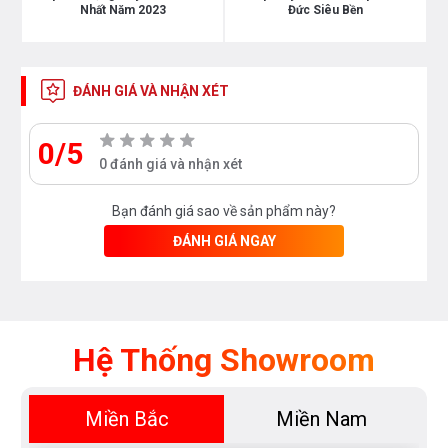
điều kiện thiếu sáng.
Nhất Năm 2023
Đức Siêu Bền
Máy rửa chén bát Bosch SMS6ZCI16E có kích thước
là 845 x 600 x 600 mm (CxRxS) đi cùng trọng lượng
ĐÁNH GIÁ VÀ NHẬN XÉT
tịnh 54.4kg.
0/5
0 đánh giá và nhận xét
Dung tích chứa lớn, công suất rửa 14 bộ
phù hợp nhu cầu gia đình 4-6 thành viên
Bạn đánh giá sao về sản phẩm này?
ĐÁNH GIÁ NGAY
Hệ Thống Showroom
Miền Bắc
Miền Nam