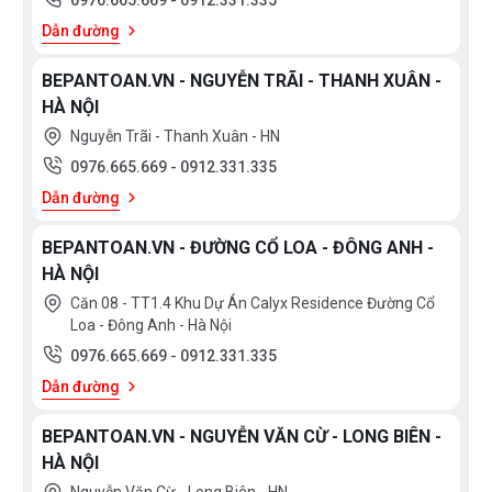
0976.665.669
-
0912.331.335
Dẫn đường
BEPANTOAN.VN - NGUYỄN TRÃI - THANH XUÂN -
HÀ NỘI
Máy rửa bát SMS6ZCI16E được trang bị 8 chương
Nguyễn Trãi - Thanh Xuân - HN
trình rửa cơ bản sau:
0976.665.669
-
0912.331.335
Rửa tiết kiệm (Eco 50°C)
Dẫn đường
Rửa tự động (Auto 45-65°C)
BEPANTOAN.VN - ĐƯỜNG CỔ LOA - ĐÔNG ANH -
HÀ NỘI
Trí tuệ nhân tạo (Intelligent)
Căn 08 - TT1.4 Khu Dự Án Calyx Residence Đường Cổ
Rửa chuyên sâu (Intensive 70°C)
Loa - Đông Anh - Hà Nội
Rửa nhanh (1h 60°C)
0976.665.669
-
0912.331.335
Dẫn đường
Rửa ly (Glass 40°C)
Rửa yên tĩnh (Silence 50°C)
BEPANTOAN.VN - NGUYỄN VĂN CỪ - LONG BIÊN -
HÀ NỘI
Yêu thích/Rửa tráng (Favourite)