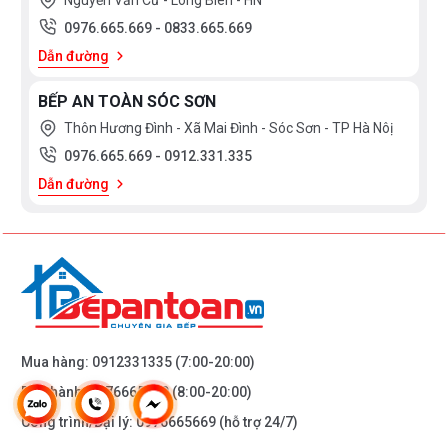
Nguyễn Văn Cừ - Long Biên - HN
0976.665.669
-
0833.665.669
Công nghệ Zeolith sấy khô hoàn hảo và
Dẫn đường
tiết kiệm điện năng hơn
BẾP AN TOÀN SÓC SƠN
Đôi khi, một số vật dụng (chẳng hạn đồ dùng bằng
Thôn Hương Đình - Xã Mai Đình - Sóc Sơn - TP Hà Nôị
nhựa) sau khi rửa vẫn còn ẩm ướt. Và bạn phải lau khô
0976.665.669
-
0912.331.335
lại bằng tay.
Dẫn đường
Công nghệ Zeolith trên máy rửa bát Bosch
SMS6ZCI16E giúp tối ưu sấy khô bát đĩa hơn nhờ ứng
dụng hạt Zeolite. Đây là hạt khoáng chất tự nhiên với
cơ chế hút hơi ẩm trong quá trình rửa và thải ra dưới
dạng không khí nóng, khô ấm. Quá trình hút hơi ẩm -
thải khí nóng này được lặp đi lặp lại nhiều lần cho đến
Mua hàng:
0912331335
(7:00-20:00)
khi kết thúc quá trình rửa.
Bảo hành:
0976665669
(8:00-20:00)
Công trình/Đại lý:
0976665669
(hỗ trợ 24/7)
Nhờ công nghệ sấy Zeolith mà bát đĩa được sấy khô