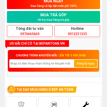
MUA NGAY
Giao hàng và lắp đặt miễn phí 100%
MUA TRẢ GÓP
Hỗ trợ mua hàng trả góp
Tổng đài tư vấn
Hotline
0976665669
0912331335
ƯU ĐÃI CHỈ CÓ TẠI BEPANTOAN.VN
CHƯƠNG TRÌNH KHUYẾN MÃI
LÊN TỚI 3.050.000Đ
Đăng ký ngay
TẠI SAO MUA HÀNG Ở BẾP AN TOÀN