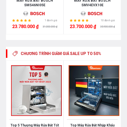
MÁY RỬA BÁT BOSCH
MÁY RỬA BÁT BOSCH
SMS46NI05E
SMV4EVX10E
1 đánh giá
10 đánh giá
23.780.000 ₫
23.700.000 ₫
31.000.000 ₫
35.900.000 ₫
Bề mặt của máy rửa chén SMS6ZCI16E được làm từ
thép không gỉ cao cấp, phủ một lớp chất liệu bóng
loáng chống bám vân tay và ăn mòn.
CHƯƠNG TRÌNH GIẢM GIÁ
SALE UP TO 50%
Bảng điều khiển của máy được thiết kế với dải cảm
ứng một chạm, đặt ở mặt trước máy cho khả năng
thuận tiện thao tác. Màn hình máy nằm chính giữa dễ
dàng theo dõi tình trạng máy và cung cấp khả năng
nhận diện trực quan.
Đặc biệt, hệ thống đèn EmotionLight ánh sáng trắng
bên trong khoang máy tạo sự thẩm mỹ cho căn bếp.
Đồng thời hỗ trợ chiếu sáng bên trong khoang trong
Top 5 Thượng Máy Rửa Bát Tốt
Top Máy Rửa Bát Nhập Khẩu