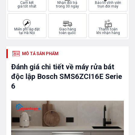
Cam kết
Nhận đổi trả
Bảo trì vĩnh viễn
giá tốt nhất
trong 30 ngày
trọn đời máy
Miễn phí lắp đặt
Giao hàng
Thanh toán
tại Hà Nội
toàn quốc
khi nhận hàng
MÔ TẢ SẢN PHẨM
Đánh giá chi tiết về máy rửa bát
độc lập Bosch SMS6ZCI16E Serie
6