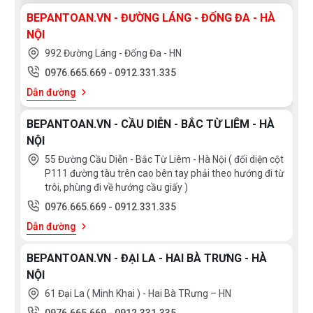
BEPANTOAN.VN - ĐƯỜNG LÁNG - ĐỐNG ĐA - HÀ
NỘI
992 Đường Láng - Đống Đa - HN
Máy rửa chén Bosch SMS6ZCI16E được thiết kế với
0976.665.669
-
0912.331.335
khoang chứa lớn cho công suất rửa tối đa lên đến 14
Dẫn đường
bộ đồ ăn châu Âu. Công suất rửa tương đương với 3-4
bữa ăn người Việt cho gia đình 4-5 người.
BEPANTOAN.VN - CẦU DIỄN - BẮC TỪ LIÊM - HÀ
NỘI
55 Đường Cầu Diễn - Bắc Từ Liêm - Hà Nội ( đối diện cột
Tùy chọn đa dạng 8 chương trình rửa
P111 đường tàu trên cao bên tay phải theo hướng đi từ
phục vụ nhu cầu rửa cơ bản
trôi, phùng đi về hướng cầu giấy )
0976.665.669
-
0912.331.335
Tùy vào chất liệu, số lượng, độ bẩn mà người dùng lựa
Dẫn đường
chọn chương trình rửa cơ bản phù hợp với máy của
bạn.
BEPANTOAN.VN - ĐẠI LA - HAI BÀ TRƯNG - HÀ
NỘI
61 Đại La ( Minh Khai ) - Hai Bà TRưng – HN