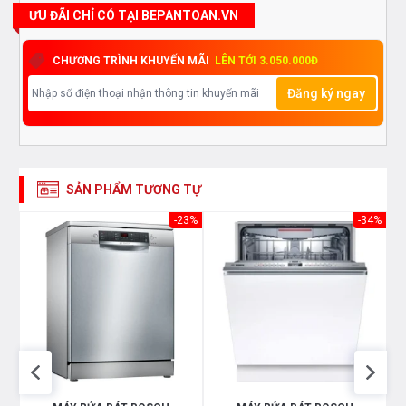
ƯU ĐÃI CHỈ CÓ TẠI BEPANTOAN.VN
CHƯƠNG TRÌNH KHUYẾN MÃI
LÊN TỚI 3.050.000Đ
Đăng ký ngay
SẢN PHẨM TƯƠNG TỰ
53%
-23%
-34%