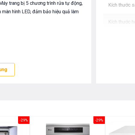
 Máy trang bị 5 chương trình rửa tự động,
Kích thước 
èm màn hình LED, đảm bảo hiệu quả làm
Kích thước h
 tinh tế, kết hợp với bảng điều khiển
 hoàn thiện tỉ mỉ, gắn chắc chắn trên mặt
ung
bảo độ bền và tính ổn định khi sử dụng.
 bố trí gọn gàng, đảm bảo tính thẩm mỹ
-29%
-29%