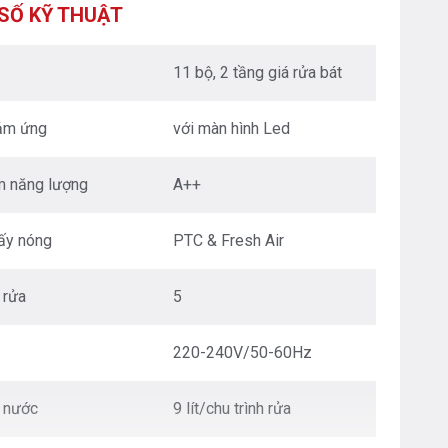
XUÂN - HÀ NỘI
SỐ KỸ THUẬT
Nguyễn Trãi - Thanh Xuân - HN
0976.665.669
-
0912.331.335
11 bộ, 2 tầng giá rửa bát
BEPANTOAN.VN - ĐƯỜNG CỔ LOA - ĐÔNG ANH
- HÀ NỘI
cảm ứng
với màn hình Led
Căn 08 - TT1.4 Khu Dự Án Calyx Residence
Đường Cổ Loa - Đông Anh - Hà Nội
0976.665.669
-
0912.331.335
m năng lượng
A++
BEPANTOAN.VN - NGUYỄN VĂN CỪ - LONG
BIÊN - HÀ NỘI
ấy nóng
PTC & Fresh Air
Nguyễn Văn Cừ - Long Biên - HN
0976.665.669
-
0833.665.669
 rửa
5
BEPANTOAN.VN - QUẬN TÂN BÌNH - TP HCM
Hoàng Văn Thụ - Phường 4 - Quân Tân Bình - TP
220-240V/50-60Hz
HCM
0912331335
-
0976665669
ụ nước
9 lít/chu trình rửa
BẾP AN TOÀN SÓC SƠN
Thôn Hương Đình - Xã Mai Đình - Sóc Sơn - TP Hà