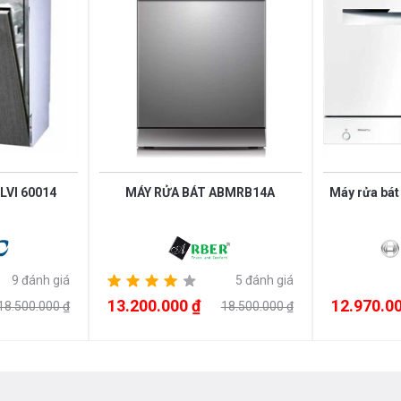
ưng vẫn đảm bảo độ sạch như mong
ật dụng dính bẩn ở mức độ trung bình.
ảng bám cứng đầu nhất trên nồi chảo và
o các vật dụng sành sứ, thủy tinh ít
 LVI 60014
MÁY RỬA BÁT ABMRB14A
Máy rửa bá
bẩn và không cần sấy khô.
9 đánh giá
5 đánh giá
13.200.000 ₫
12.970.00
18.500.000 ₫
18.500.000 ₫
oàn hảo giữa thiết kế hiện đại, công
khuẩn tối ưu và sấy khô triệt để, máy