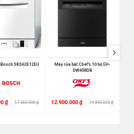
t Bosch SKS62E12EU
Máy rửa bát Chef's 10 bộ EH-
MÁY 
DW408DB
0 ₫
12.900.000 ₫
12.
17.360.000 ₫
14.900.000 ₫