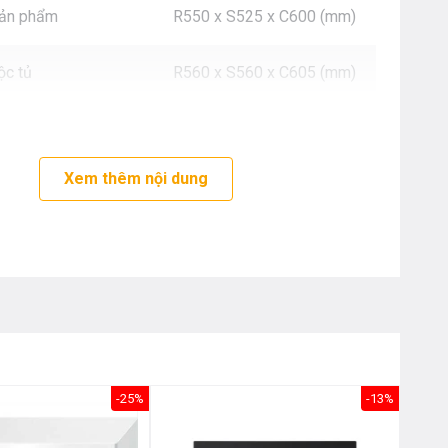
Nôị
sản phẩm
R550 x S525 x C600 (mm)
0976.665.669
-
0912.331.335
ộc tủ
R560 x S560 x C605 (mm)
Xem thêm nội dung
-25%
-13%