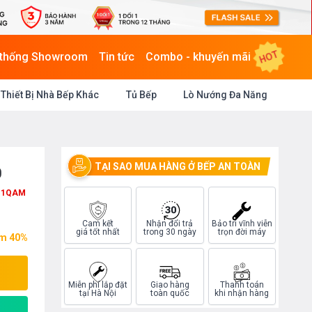
HOT
 thống Showroom
Tin tức
Combo - khuyến mãi
Thiết Bị Nhà Bếp Khác
Tủ Bếp
Lò Nướng Đa Năng
TẠI SAO MUA HÀNG Ở BẾP AN TOÀN
0
11QAM
Cam kết
Nhận đổi trả
Bảo trì vĩnh viễn
giá tốt nhất
trong 30 ngày
trọn đời máy
ệm 40%
Miễn phí lắp đặt
Giao hàng
Thanh toán
tại Hà Nội
toàn quốc
khi nhận hàng