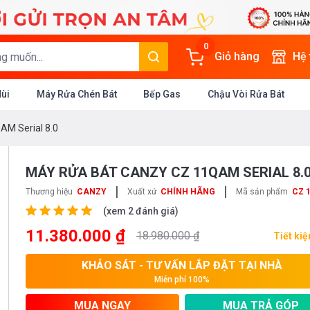
0
Giỏ hàng
Hệ
Mùi
Máy Rửa Chén Bát
Bếp Gas
Chậu Vòi Rửa Bát
AM Serial 8.0
MÁY RỬA BÁT CANZY CZ 11QAM SERIAL 8.
|
|
Thương hiệu
CANZY
Xuất xứ
CHÍNH HÃNG
Mã sản phẩm
CZ 
(xem 2 đánh giá)
11.380.000 ₫
18.980.000 ₫
Tiết ki
KHẢO SÁT - TƯ VẤN LẮP ĐẶT TẠI NHÀ
Miễn phí 100%
MUA NGAY
MUA TRẢ GÓP