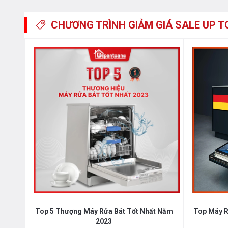
mang đến sự tiện lợi và an toàn cho gia đình bạn. Sả
CHƯƠNG TRÌNH GIẢM GIÁ
SALE UP T
dụng của các gia đình nhỏ mà còn nâng cao trải nghiệm
Top 5 Thượng Máy Rửa Bát Tốt Nhất Năm
Top Máy R
2023