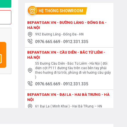
HỆ THỐNG SHOWROOM
BEPANTOAN.VN - ĐƯỜNG LÁNG - ĐỐNG ĐA -
HÀ NỘI
992 Đường Láng - Đống Đa - HN
0976.665.669
-
0912.331.335
BEPANTOAN.VN - CẦU DIỄN - BẮC TỪ LIÊM -
HÀ NỘI
55 Đường Cầu Diễn - Bắc Từ Liêm - Hà Nội ( đối
diện cột P111 đường tàu trên cao bên tay phải
theo hướng đi từ trôi, phùng đi về hướng cầu giấy
)
0976.665.669
-
0912.331.335
BEPANTOAN.VN - ĐẠI LA - HAI BÀ TRƯNG - HÀ
NỘI
61 Đại La ( Minh Khai ) - Hai Bà TRưng – HN
0976.665.669
-
0912.331.335
BEPANTOAN.VN - NGUYỄN TRÃI - THANH