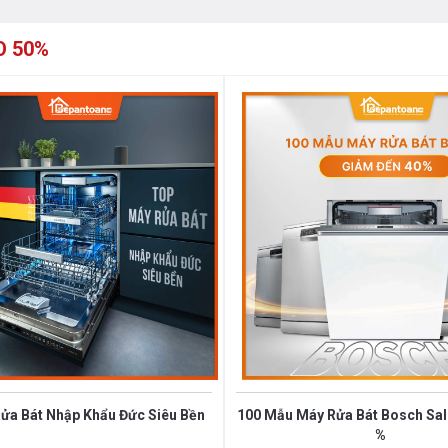
n phẩm không chỉ đáp ứng nhu cầu sử
O 50%
 bếp núc với công nghệ tiên tiến.
ửa Bát Nhập Khẩu Đức Siêu Bền
100 Mẫu Máy Rửa Bát Bosch Sale
%