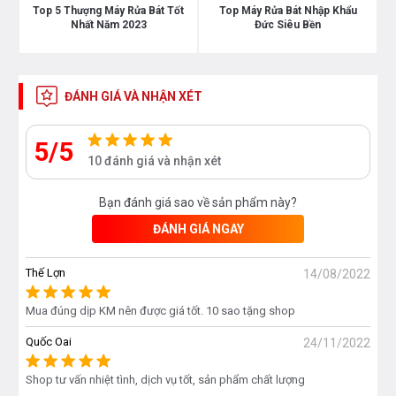
Top 5 Thượng Máy Rửa Bát Tốt
Top Máy Rửa Bát Nhập Khẩu
Nhất Năm 2023
Đức Siêu Bền
ĐÁNH GIÁ VÀ NHẬN XÉT
5/5
10 đánh giá và nhận xét
Máy rửa bát Dusler SCE60M08EU đảm bảo bát đĩa
được làm sạch an toàn
Bạn đánh giá sao về sản phẩm này?
ĐÁNH GIÁ NGAY
Không chỉ vậy máy rửa bát
Dusler SCE60M08EU
còn
sở hữu hệ thống lõi cọ rửa siêu mạnh đánh bay mọi
Thế Lợn
14/08/2022
vết bẩn, kết hợp với lõi rửa 5 tốc độ giúp rửa nhanh,
sạch tối ưu.
Mua đúng dịp KM nên được giá tốt. 10 sao tặng shop
Quốc Oai
24/11/2022
Dusler SCE60M08EU
làm sạch theo quy trình 4 bước:
Shop tư vấn nhiệt tình, dịch vụ tốt, sản phẩm chất lượng
Rửa sơ
: Loại bỏ những vết bẩn lớn trên bề mặt