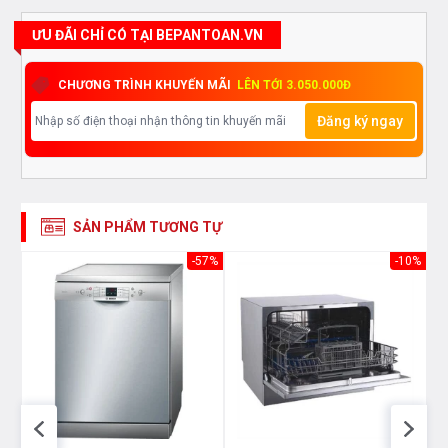
ƯU ĐÃI CHỈ CÓ TẠI BEPANTOAN.VN
CHƯƠNG TRÌNH KHUYẾN MÃI
LÊN TỚI 3.050.000Đ
Đăng ký ngay
SẢN PHẨM TƯƠNG TỰ
70%
-57%
-10%
Dusler SCE60M08EU có thể rửa sạch 8 bộ bát đĩa 1
lần rửa