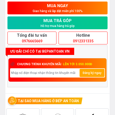
MUA NGAY
Giao hàng và lắp đặt miễn phí 100%
MUA TRẢ GÓP
Hỗ trợ mua hàng trả góp
Tổng đài tư vấn
Hotline
0976665669
0912331335
ƯU ĐÃI CHỈ CÓ TẠI BEPANTOAN.VN
CHƯƠNG TRÌNH KHUYẾN MÃI
LÊN TỚI 3.050.000Đ
Đăng ký ngay
TẠI SAO MUA HÀNG Ở BẾP AN TOÀN