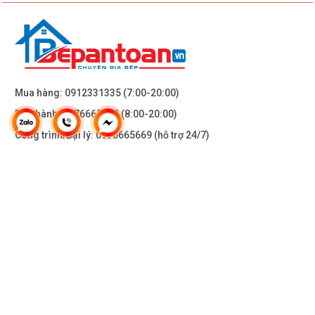
Bảo hành36 tháng
Mua hàng:
0912331335
(7:00-20:00)
Bảo hành:
0976665669
(8:00-20:00)
Công trình/Đại lý:
0976665669
(hỗ trợ 24/7)
THÔNG TIN KHÁC
DOANH NGHIỆP
DANH MỤC SẢN PHẨM