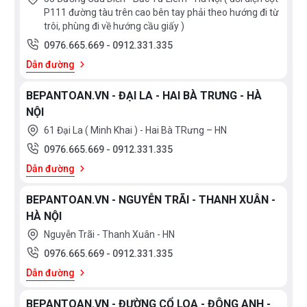
Dusler
P111 đường tàu trên cao bên tay phải theo hướng đi từ
trôi, phùng đi về hướng cầu giấy )
Máy rửa bát Dusler SCE60M08EU có độ ồn thấp chỉ
0976.665.669
-
0912.331.335
44dB, cho phép bạn vận hành máy vào mọi thời điểm
Dẫn đường
trong ngày mà không làm ảnh hưởng đến sinh hoạt gia
đình. Bên cạnh đó, máy còn được tích hợp chế độ hẹn
BEPANTOAN.VN - ĐẠI LA - HAI BÀ TRƯNG - HÀ
giờ lên tới 24 giờ tiện lợi. Tính năng khóa trẻ em, tự
NỘI
động cảnh báo hết muối và chất tẩy rửa.
61 Đại La ( Minh Khai ) - Hai Bà TRưng – HN
0976.665.669
-
0912.331.335
Đặc biệt, với lượng tiêu thụ nước chỉ 9 lít/lần rửa và
Dẫn đường
mức tiêu thụ điện năng 0.65kWh/lần rửa, máy có mức
tiêu thụ điện năng hiệu quả A++, giúp tiết kiệm đáng
BEPANTOAN.VN - NGUYỄN TRÃI - THANH XUÂN -
HÀ NỘI
kể chi phí cho gia đình bạn.
Nguyễn Trãi - Thanh Xuân - HN
0976.665.669
-
0912.331.335
Thông số kỹ thuật
Dẫn đường
BEPANTOAN.VN - ĐƯỜNG CỔ LOA - ĐÔNG ANH -