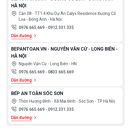
Máy rửa để độc lập hoặc âm tủ
HÀ NỘI
Chất liệu: Inox kết hợp sơn tĩnh điện
Căn 08 - TT1.4 Khu Dự Án Calyx Residence Đường Cổ
Dung tích chứa: 8 bộ theo tiêu chuẩn châu âu
Loa - Đông Anh - Hà Nội
7 chương trình rửa: Rửa chuyên sâu, rửa thường, Rửa
0976.665.669
-
0912.331.335
ECO, Rửa ly chén, Rửa nhanh 90′, Rửa nhanh và chế độ
Dẫn đường
tự vệ sinh.
BEPANTOAN.VN - NGUYỄN VĂN CỪ - LONG BIÊN -
Tiêu chuẩn châu âu A++
HÀ NỘI
Điều khiển bằng hệ thống điện tử thông minh
Nguyễn Văn Cừ - Long Biên - HN
Khoang rửa inox cao cấp, 2 khay chứa bát đĩa di động
0976.665.669
-
0833.665.669
Số lượng vòi phun: 02 làm sạch hiệu quả 100%
Dẫn đường
Nước Tiêu Thụ: 9-10 lít
BẾP AN TOÀN SÓC SƠN
Độ ồn: 44dB
Thôn Hương Đình - Xã Mai Đình - Sóc Sơn - TP Hà Nôị
0976.665.669
-
0912.331.335
Kích thước sản phẩm:Chiều cao x Chiều sâu x
Dẫn đường
Chiều rộng
(59cm x 55cm x 52,5cm)
Trọng lượng sản phẩm35kg