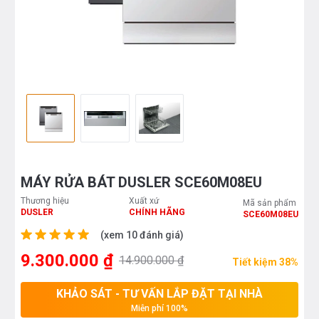
MÁY RỬA BÁT DUSLER SCE60M08EU
Thương hiệu
Xuất xứ
Mã sản phẩm
DUSLER
CHÍNH HÃNG
SCE60M08EU
(xem 10 đánh giá)
9.300.000 ₫
14.900.000 ₫
Tiết kiệm 38%
KHẢO SÁT - TƯ VẤN LẮP ĐẶT TẠI NHÀ
Miễn phí 100%