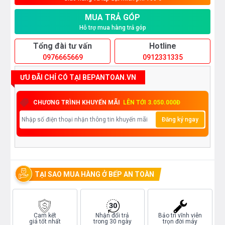
MUA TRẢ GÓP
Hỗ trợ mua hàng trả góp
Tổng đài tư vấn
Hotline
0976665669
0912331335
ƯU ĐÃI CHỈ CÓ TẠI BEPANTOAN.VN
CHƯƠNG TRÌNH KHUYẾN MÃI
LÊN TỚI 3.050.000Đ
Đăng ký ngay
TẠI SAO MUA HÀNG Ở BẾP AN TOÀN
Cam kết
Nhận đổi trả
Bảo trì vĩnh viễn
giá tốt nhất
trong 30 ngày
trọn đời máy