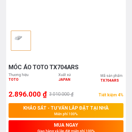
MÓC ÁO TOTO TX704ARS
Thương hiệu
Xuất xứ
Mã sản phẩm
TOTO
JAPAN
TX704ARS
2.896.000 ₫
3.010.000 ₫
Tiết kiệm 4%
KHẢO SÁT - TƯ VẤN LẮP ĐẶT TẠI NHÀ
Miễn phí 100%
MUA NGAY
Giao hàng và lắp đặt miễn phí 100%