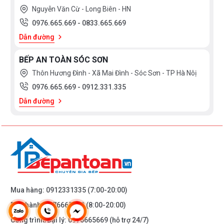
Nguyễn Văn Cừ - Long Biên - HN
0976.665.669
-
0833.665.669
Dẫn đường
BẾP AN TOÀN SÓC SƠN
Thôn Hương Đình - Xã Mai Đình - Sóc Sơn - TP Hà Nôị
0976.665.669
-
0912.331.335
Dẫn đường
Mua hàng:
0912331335
(7:00-20:00)
Bảo hành:
0976665669
(8:00-20:00)
Công trình/Đại lý:
0976665669
(hỗ trợ 24/7)