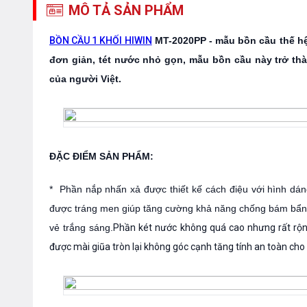
MÔ TẢ SẢN PHẨM
BỒN CẦU 1 KHỐI HIWIN
MT-2020PP - mẫu bồn cầu thế hệ 
đơn giản, tét nước nhỏ gọn, mẫu bồn cầu này trở t
của người Việt.
ĐẶC ĐIỂM SẢN PHẨM:
* Phần nắp nhấn xả được thiết kế cách điệu với hình dán
được tráng men giúp tăng cường khả năng chống bám bẩn
vẻ trắng sáng.
Phần két nước không quá cao nhưng rất rộng
được mài giũa tròn lại không góc cạnh tăng tính an toàn cho