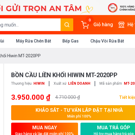
0
Giỏ hàng
Hệ
Mùi
Máy Rửa Chén Bát
Bếp Gas
Chậu Vòi Rửa Bát
 khối Hiwin MT-2020PP
BỒN CẦU LIỀN KHỐI HIWIN MT-2020PP
|
|
Thương hiệu
HIWIN
Xuất xứ
LIÊN DOANH
Mã sản phẩm
MT-20
3.950.000 ₫
4.710.000 ₫
Tiết ki
KHẢO SÁT - TƯ VẤN LẮP ĐẶT TẠI NHÀ
Miễn phí 100%
MUA NGAY
MUA TRẢ GÓP
Giao hàng và lắp đặt miễn phí 100%
Hỗ trợ mua hàng trả góp