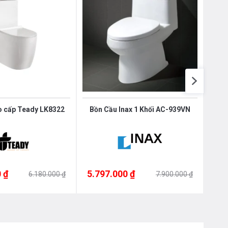
Bồn cầu cao cấp Teady LK8322
Bồn Cầu Inax 1 Khối AC-939VN
Bồn
 ₫
5.797.000 ₫
5.7
6.180.000 ₫
7.900.000 ₫