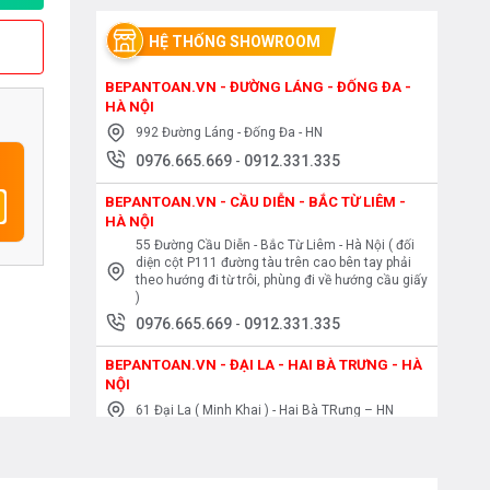
HỆ THỐNG SHOWROOM
BEPANTOAN.VN - ĐƯỜNG LÁNG - ĐỐNG ĐA -
HÀ NỘI
992 Đường Láng - Đống Đa - HN
0976.665.669
-
0912.331.335
BEPANTOAN.VN - CẦU DIỄN - BẮC TỪ LIÊM -
HÀ NỘI
55 Đường Cầu Diễn - Bắc Từ Liêm - Hà Nội ( đối
diện cột P111 đường tàu trên cao bên tay phải
theo hướng đi từ trôi, phùng đi về hướng cầu giấy
)
0976.665.669
-
0912.331.335
BEPANTOAN.VN - ĐẠI LA - HAI BÀ TRƯNG - HÀ
NỘI
61 Đại La ( Minh Khai ) - Hai Bà TRưng – HN
0976.665.669
-
0912.331.335
BEPANTOAN.VN - NGUYỄN TRÃI - THANH