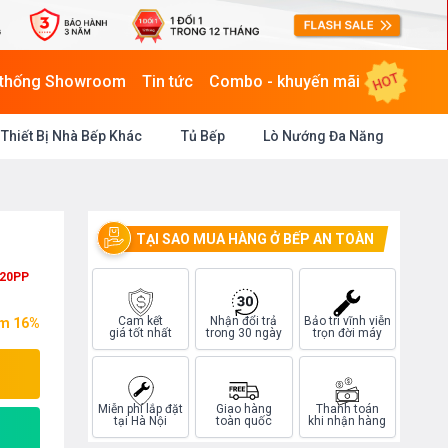
HOT
 thống Showroom
Tin tức
Combo - khuyến mãi
Thiết Bị Nhà Bếp Khác
Tủ Bếp
Lò Nướng Đa Năng
TẠI SAO MUA HÀNG Ở BẾP AN TOÀN
20PP
Cam kết
Nhận đổi trả
Bảo trì vĩnh viễn
ệm 16%
giá tốt nhất
trong 30 ngày
trọn đời máy
Miễn phí lắp đặt
Giao hàng
Thanh toán
tại Hà Nội
toàn quốc
khi nhận hàng