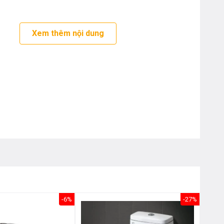
Nôị
0976.665.669
-
0912.331.335
Xem thêm nội dung
-6%
-27%