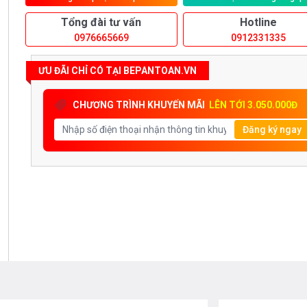
Tổng đài tư vấn
Hotline
0976665669
0912331335
ƯU ĐÃI CHỈ CÓ TẠI BEPANTOAN.VN
CHƯƠNG TRÌNH KHUYẾN MÃI
LÊN TỚI 3.050.000Đ
Đăng ký ngay