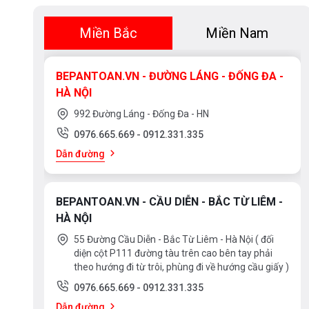
Miền Bắc
Miền Nam
BEPANTOAN.VN - ĐƯỜNG LÁNG - ĐỐNG ĐA -
HÀ NỘI
992 Đường Láng - Đống Đa - HN
0976.665.669
-
0912.331.335
Dẫn đường
BEPANTOAN.VN - CẦU DIỄN - BẮC TỪ LIÊM -
HÀ NỘI
55 Đường Cầu Diễn - Bắc Từ Liêm - Hà Nội ( đối
diện cột P111 đường tàu trên cao bên tay phải
theo hướng đi từ trôi, phùng đi về hướng cầu giấy )
0976.665.669
-
0912.331.335
Dẫn đường