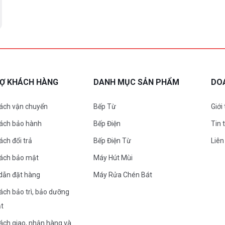
RỢ KHÁCH HÀNG
DANH MỤC SẢN PHẨM
DO
ách vận chuyển
Bếp Từ
Giới
sách bảo hành
Bếp Điện
Tin 
ách đổi trả
Bếp Điện Từ
Liên
sách bảo mật
Máy Hút Mùi
dẫn đặt hàng
Máy Rửa Chén Bát
ách bảo trì, bảo dưỡng
ặt
ách giao, nhận hàng và