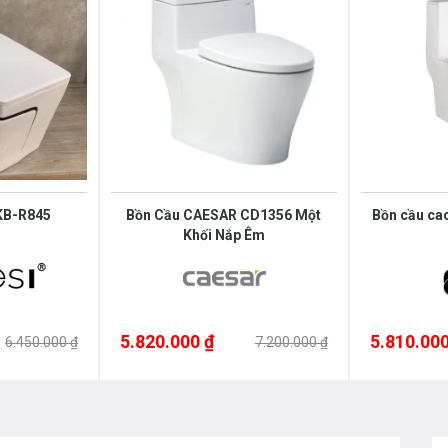
hông lo tiếng ồn.
Nhựa PP trong suốt, không
ao hơn 100 độ C. Có tính chất chống thấm 02,
a PP làm nắp bồn cầu thật sự rất đảm bảo sức
 KB-R845
Bồn Cầu CAESAR CD1356 Một
Khối Nắp Êm
à 3L cho tiểu tiện. Với ưu điểm này các
m chi phí tối đa dễ dàng lựa chọn lượng
5.820.000 ₫
5.810.000
6.450.000 ₫
7.200.000 ₫
c sản phẩm thiết bị phòng tắm và thiết
ne
0976665669 - 0912331335
để có giá tốt
toàn để được tư vấn tốt nhất từ các nhân