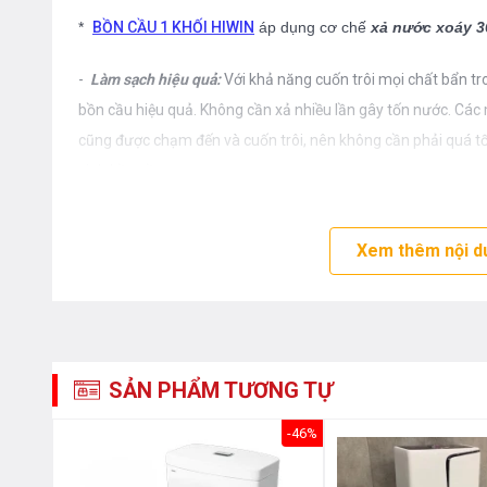
*
BỒN CẦU 1 KHỐI HIWIN
áp dụng cơ chế
xả nước xoáy 
-
Làm sạch hiệu quả:
Với khả năng cuốn trôi mọi chất bẩn tr
bồn cầu hiệu quả. Không cần xả nhiều lần gây tốn nước. Cá
cũng được chạm đến và cuốn trôi, nên không cần phải quá tốn
sinh bồn cầu.
-
Không gây nhiều tiếng ồn:
Đây có thể nói là ưu điểm của h
Xem thêm nội d
bồn cầu mang hệ thống xả thẳng. Ở hệ thống xả xoáy, tiếng ồ
nước thoát thải được giảm đi đáng kể. Bạn sẽ hoàn toàn th
chịu những âm thanh khó chịu, và có thể gây ảnh hưởng đế
-
Tiết kiệm nước
: Như đã nói ở trên, việc hệ thống xả rửa h
SẢN PHẨM TƯƠNG TỰ
trong 1 lần xả, nên lượng nước dùng cho bồn cầu sẽ được giả
mang lại hiệu quả xả thải như ý.
-42%
-46%