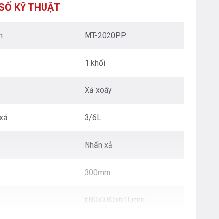
XUÂN - HÀ NỘI
SỐ KỸ THUẬT
Nguyễn Trãi - Thanh Xuân - HN
0976.665.669
-
0912.331.335
m
MT-2020PP
BEPANTOAN.VN - ĐƯỜNG CỔ LOA - ĐÔNG ANH
- HÀ NỘI
u
1 khối
Căn 08 - TT1.4 Khu Dự Án Calyx Residence
Đường Cổ Loa - Đông Anh - Hà Nội
0976.665.669
-
0912.331.335
Xả xoáy
BEPANTOAN.VN - NGUYỄN VĂN CỪ - LONG
BIÊN - HÀ NỘI
xả
3/6L
Nguyễn Văn Cừ - Long Biên - HN
0976.665.669
-
0833.665.669
Nhấn xả
BEPANTOAN.VN - QUẬN TÂN BÌNH - TP HCM
Hoàng Văn Thụ - Phường 4 - Quân Tân Bình - TP
300mm
HCM
0912331335
-
0976665669
680x380x610mm
BẾP AN TOÀN SÓC SƠN
Thôn Hương Đình - Xã Mai Đình - Sóc Sơn - TP Hà