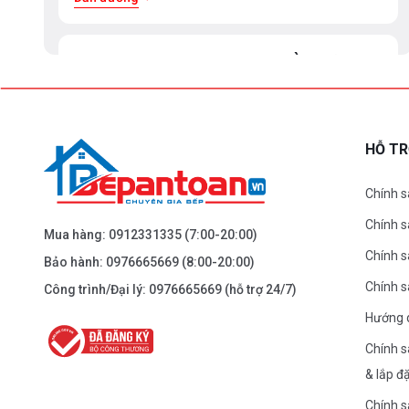
BEPANTOAN.VN - ĐẠI LA - HAI BÀ TRƯNG -
HÀ NỘI
61 Đại La ( Minh Khai ) - Hai Bà TRưng – HN
0976.665.669
-
0912.331.335
HỖ T
Dẫn đường
Chính s
Chính 
BEPANTOAN.VN - NGUYỄN TRÃI - THANH
Mua hàng:
0912331335
(7:00-20:00)
XUÂN - HÀ NỘI
Chính s
Bảo hành:
0976665669
(8:00-20:00)
Nguyễn Trãi - Thanh Xuân - HN
Chính 
Công trình/Đại lý:
0976665669
(hỗ trợ 24/7)
0976.665.669
-
0912.331.335
Hướng 
Dẫn đường
Chính s
& lắp đ
BEPANTOAN.VN - ĐƯỜNG CỔ LOA - ĐÔNG
Chính s