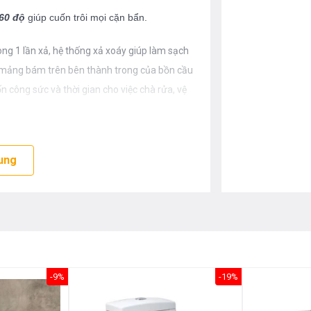
360 độ
giúp cuốn trôi mọi cặn bẩn.
ong 1 lần xả, hệ thống xả xoáy giúp làm sạch
c mảng bám trên bên thành trong của bồn cầu
 công sức và thời gian cho việc chà rửa, vệ
ệ thống xả xoáy nói chung so với những chiếc
ung
n khi giật xả nước bồn cầu cũng như tiếng
oải mái khi sử dụng sản phẩm mà không phải
n những người xung quanh.
iệu quả, mạnh mẽ cuốn trôi mọi chất bẩn chỉ
m đi rất nhiều, giúp tiết kiệm nước mà vẫn
-9%
-19%