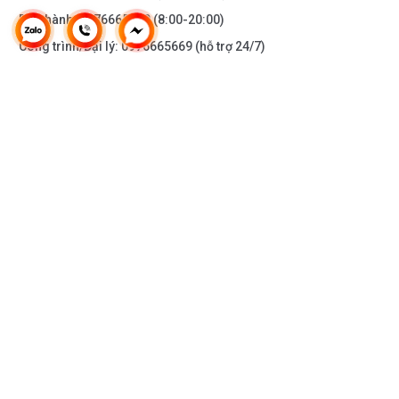
Bảo hành:
0976665669
(8:00-20:00)
Công trình/Đại lý:
0976665669
(hỗ trợ 24/7)
THÔNG TIN KHÁC
DOANH NGHIỆP
DANH MỤC SẢN PHẨM
HỖ TRỢ KHÁCH HÀNG
KẾT NỐI VỚI CHÚNG TÔI