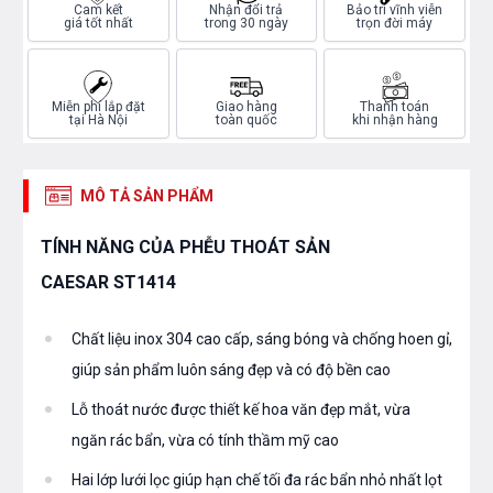
Cam kết
Nhận đổi trả
Bảo trì vĩnh viễn
giá tốt nhất
trong 30 ngày
trọn đời máy
Miễn phí lắp đặt
Giao hàng
Thanh toán
tại Hà Nội
toàn quốc
khi nhận hàng
MÔ TẢ SẢN PHẨM
TÍNH NĂNG CỦA PHỄU THOÁT SẢN
CAESAR ST1414
Chất liệu inox 304 cao cấp, sáng bóng và chống hoen gỉ,
giúp sản phẩm luôn sáng đẹp và có độ bền cao
Lỗ thoát nước được thiết kế hoa văn đẹp mắt, vừa
ngăn rác bẩn, vừa có tính thầm mỹ cao
Hai lớp lưới lọc giúp hạn chế tối đa rác bẩn nhỏ nhất lọt