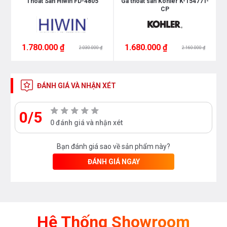
n
Thoát Sàn Hiwin FD-4805
Ga thoát sàn Kohler K-15477T-
G
CP
1.780.000 ₫
1.680.000 ₫
2.030.000 ₫
2.160.000 ₫
ĐÁNH GIÁ VÀ NHẬN XÉT
0/5
0 đánh giá và nhận xét
Bạn đánh giá sao về sản phẩm này?
ĐÁNH GIÁ NGAY
Hệ Thống Showroom