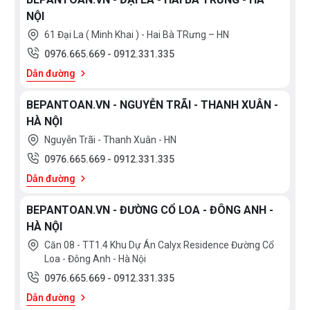
NỘI
61 Đại La ( Minh Khai ) - Hai Bà TRưng – HN
0976.665.669
-
0912.331.335
Dẫn đường
BEPANTOAN.VN - NGUYỄN TRÃI - THANH XUÂN -
HÀ NỘI
Nguyễn Trãi - Thanh Xuân - HN
0976.665.669
-
0912.331.335
Dẫn đường
BEPANTOAN.VN - ĐƯỜNG CỔ LOA - ĐÔNG ANH -
HÀ NỘI
Căn 08 - TT1.4 Khu Dự Án Calyx Residence Đường Cổ
Loa - Đông Anh - Hà Nội
0976.665.669
-
0912.331.335
Dẫn đường