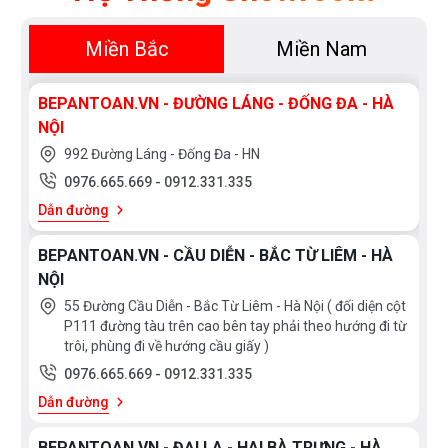
Miền Bắc
Miền Nam
BEPANTOAN.VN - ĐƯỜNG LÁNG - ĐỐNG ĐA - HÀ
NỘI
992 Đường Láng - Đống Đa - HN
0976.665.669
-
0912.331.335
Dẫn đường
BEPANTOAN.VN - CẦU DIỄN - BẮC TỪ LIÊM - HÀ
NỘI
55 Đường Cầu Diễn - Bắc Từ Liêm - Hà Nội ( đối diện cột
P111 đường tàu trên cao bên tay phải theo hướng đi từ
trôi, phùng đi về hướng cầu giấy )
0976.665.669
-
0912.331.335
Dẫn đường
BEPANTOAN.VN - ĐẠI LA - HAI BÀ TRƯNG - HÀ