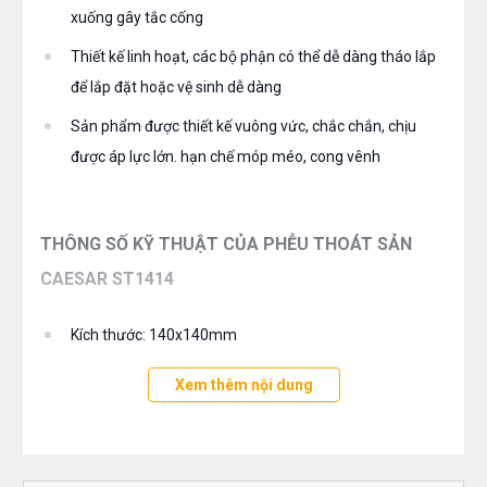
xuống gây tắc cống
Thiết kế linh hoạt, các bộ phận có thể dễ dàng tháo lắp
để lắp đặt hoặc vệ sinh dễ dàng
Sản phẩm được thiết kế vuông vức, chắc chắn, chịu
được áp lực lớn. hạn chế móp méo, cong vênh
THÔNG SỐ KỸ THUẬT CỦA PHỄU THOÁT SẢN
CAESAR ST1414
Kích thước: 140x140mm
Chất liệu: Inox 304
Xem thêm nội dung
Tính năng: Phễu thoát sàn thoát nước nhanh, ngăn rác,
chống mùi hôi hiệu quả