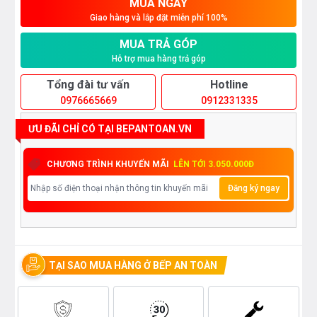
MUA NGAY
Giao hàng và lắp đặt miễn phí 100%
MUA TRẢ GÓP
Hỗ trợ mua hàng trả góp
Tổng đài tư vấn
Hotline
0976665669
0912331335
ƯU ĐÃI CHỈ CÓ TẠI BEPANTOAN.VN
CHƯƠNG TRÌNH KHUYẾN MÃI
LÊN TỚI 3.050.000Đ
Đăng ký ngay
TẠI SAO MUA HÀNG Ở BẾP AN TOÀN