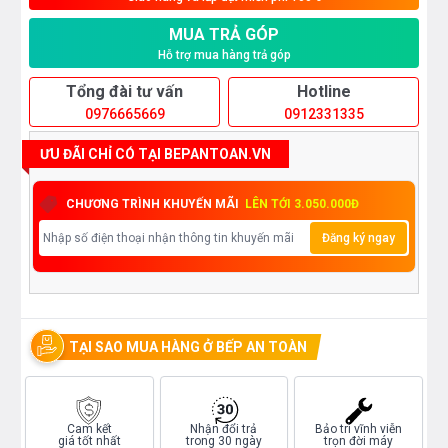
MUA TRẢ GÓP
Hỗ trợ mua hàng trả góp
Tổng đài tư vấn
Hotline
0976665669
0912331335
ƯU ĐÃI CHỈ CÓ TẠI BEPANTOAN.VN
CHƯƠNG TRÌNH KHUYẾN MÃI
LÊN TỚI 3.050.000Đ
Đăng ký ngay
TẠI SAO MUA HÀNG Ở BẾP AN TOÀN
Cam kết
Nhận đổi trả
Bảo trì vĩnh viễn
giá tốt nhất
trong 30 ngày
trọn đời máy