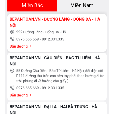
Miền Bắc
Miền Nam
+ Toàn bộ mặt ngoài sản phẩm được sử dụng công
nghệ Nano tĩnh điện chống bám bẩn, chầy xước, giữ
BEPANTOAN.VN - ĐƯỜNG LÁNG - ĐỐNG ĐA - HÀ
được độ sáng bóng lâu bền.
NỘI
992 Đường Láng - Đống Đa - HN
+ Van đĩa được làm bằng sứ chống bám bẩn khóa
0976.665.669
-
0912.331.335
nước, đĩa sứ điều chỉnh nước bên trong lõi sen có bề
Dẫn đường
mặt siêu mịn, chuyển chế độ xả nước mượt mà linh
hoạt. Các lỗ xả nước được làm bằng cao su có độ bền
BEPANTOAN.VN - CẦU DIỄN - BẮC TỪ LIÊM - HÀ
NỘI
cao và dễ dàng vệ sinh
55 Đường Cầu Diễn - Bắc Từ Liêm - Hà Nội ( đối diện cột
P111 đường tàu trên cao bên tay phải theo hướng đi từ
+ Công nghệ Warm spa sẽ tạo ra dòng nước ấm áp
trôi, phùng đi về hướng cầu giấy )
hơn nhờ hạn chế việc thoát nhiệt. Dòng chảy nhẹ nhàng
0976.665.669
-
0912.331.335
giúp ngăn chặn quá trình tản nhiệt. Nước ôm lấy và
Dẫn đường
nhanh chóng làm ấm cơ thể. Chức năng này không chỉ
được tích hợp ở sen cây mà cả ở sen tắm cầm tay,
BEPANTOAN.VN - ĐẠI LA - HAI BÀ TRƯNG - HÀ
thích hợp cho những lúc bạn thật sự cần thư giãn, hay
NỘI