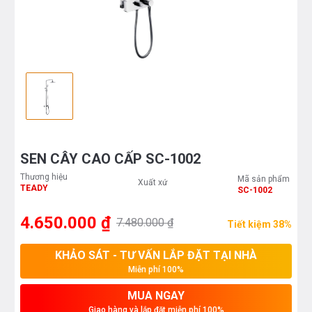
SEN CÂY CAO CẤP SC-1002
Thương hiệu
Mã sản phẩm
Xuất xứ
TEADY
SC-1002
4.650.000 ₫
7.480.000 ₫
Tiết kiệm 38%
KHẢO SÁT - TƯ VẤN LẮP ĐẶT TẠI NHÀ
Miễn phí 100%
MUA NGAY
Giao hàng và lắp đặt miễn phí 100%