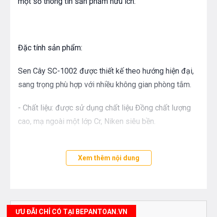
một số thông tin sản phẩm hữu ích:
Đặc tính sản phẩm:
Sen Cây SC-1002 được thiết kế theo hướng hiện đại,
sang trọng phù hợp với nhiều không gian phòng tắm.
- Chất liệu: được sử dụng chất liệu Đồng chất lượng
cao, mạ ngoài một lớp Cr, Niken siêu bền.
- Áp lực nước trong ống xả: 0.1-0.5 MPa
Xem thêm nội dung
- Đường kính ống dẫn nước: Φ20.6
- Bát sen bản tròn siêu mỏng có đường kính rộng cho
diện tích phun mưa lớn, có thể thay đổi chiều hướng &
ƯU ĐÃI CHỈ CÓ TẠI BEPANTOAN.VN