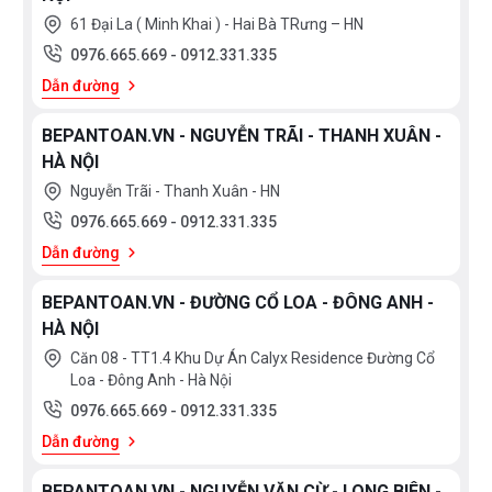
trước khi ngủ.
61 Đại La ( Minh Khai ) - Hai Bà TRưng – HN
0976.665.669
-
0912.331.335
+ Bát sen thường có diện tích rộng để tạo dòng chảy
Dẫn đường
trải rộng. Aqua đã thêm công nghệ Cascade Flow vào
BEPANTOAN.VN - NGUYỄN TRÃI - THANH XUÂN -
trong bát sen. Nhằm tạo thêm tính năng cho bát sen
HÀ NỘI
cũng như tăng cảm giác thoải mái cho người dùng. Từ
Nguyễn Trãi - Thanh Xuân - HN
đó tốc độ dòng chảy được kiểm soát bên trong bát
0976.665.669
-
0912.331.335
sen, tạo ra dòng nước như thác đổ nhẹ nhàng, sang
Dẫn đường
trọng mà không văng quá mạnh tạo cảm giác thoải
mái cho người dùng nhiều nhất.
BEPANTOAN.VN - ĐƯỜNG CỔ LOA - ĐÔNG ANH -
HÀ NỘI
+ Công nghệ Air in (Dòng nước ngậm khí)
Căn 08 - TT1.4 Khu Dự Án Calyx Residence Đường Cổ
Loa - Đông Anh - Hà Nội
Bát sen bổ sung khí vào nước mang lại trải nghiệm
0976.665.669
-
0912.331.335
tắm thú vị hơn, khiến dòng nước mạnh mẽ nhưng
Dẫn đường
không làm tăng lượng nước sử dụng.
BEPANTOAN.VN - NGUYỄN VĂN CỪ - LONG BIÊN -