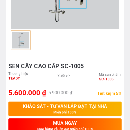
SEN CÂY CAO CẤP SC-1005
Thương hiệu
Mã sản phẩm
Xuất xứ
TEADY
SC-1005
5.600.000 ₫
5.900.000 ₫
Tiết kiệm 5%
KHẢO SÁT - TƯ VẤN LẮP ĐẶT TẠI NHÀ
Miễn phí 100%
MUA NGAY
Giao hàng và lắp đặt miễn phí 100%