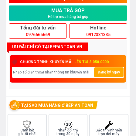
MUA TRẢ GÓP
Hỗ trợ mua hàng trả góp
Tổng đài tư vấn
Hotline
0976665669
0912331335
ƯU ĐÃI CHỈ CÓ TẠI BEPANTOAN.VN
CHƯƠNG TRÌNH KHUYẾN MÃI
LÊN TỚI 3.050.000Đ
Đăng ký ngay
TẠI SAO MUA HÀNG Ở BẾP AN TOÀN
Cam kết
Nhận đổi trả
Bảo trì vĩnh viễn
giá tốt nhất
trong 30 ngày
trọn đời máy