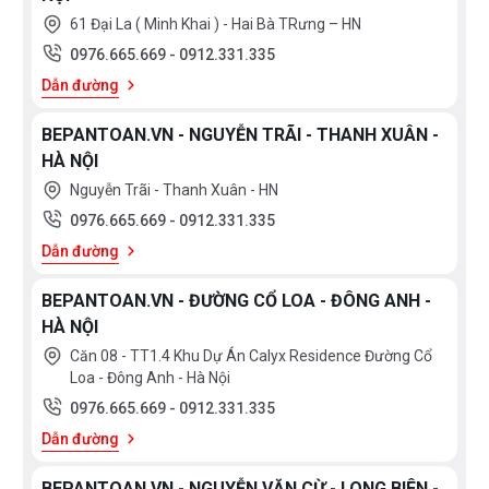
trước khi ngủ.
61 Đại La ( Minh Khai ) - Hai Bà TRưng – HN
0976.665.669
-
0912.331.335
+ Bát sen thường có diện tích rộng để tạo dòng chảy
Dẫn đường
trải rộng. Aqua đã thêm công nghệ Cascade Flow vào
BEPANTOAN.VN - NGUYỄN TRÃI - THANH XUÂN -
trong bát sen. Nhằm tạo thêm tính năng cho bát sen
HÀ NỘI
cũng như tăng cảm giác thoải mái cho người dùng. Từ
Nguyễn Trãi - Thanh Xuân - HN
đó tốc độ dòng chảy được kiểm soát bên trong bát
0976.665.669
-
0912.331.335
sen, tạo ra dòng nước như thác đổ nhẹ nhàng, sang
Dẫn đường
trọng mà không văng quá mạnh tạo cảm giác thoải
mái cho người dùng nhiều nhất.
BEPANTOAN.VN - ĐƯỜNG CỔ LOA - ĐÔNG ANH -
HÀ NỘI
+ Công nghệ Air in (Dòng nước ngậm khí)
Căn 08 - TT1.4 Khu Dự Án Calyx Residence Đường Cổ
Loa - Đông Anh - Hà Nội
Bát sen bổ sung khí vào nước mang lại trải nghiệm
0976.665.669
-
0912.331.335
tắm thú vị hơn, khiến dòng nước mạnh mẽ nhưng
Dẫn đường
không làm tăng lượng nước sử dụng.
BEPANTOAN.VN - NGUYỄN VĂN CỪ - LONG BIÊN -