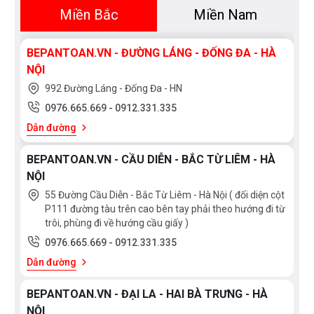
Miền Bắc
Miền Nam
+ Toàn bộ mặt ngoài sản phẩm được sử dụng công
nghệ Nano tĩnh điện chống bám bẩn, chầy xước, giữ
BEPANTOAN.VN - ĐƯỜNG LÁNG - ĐỐNG ĐA - HÀ
được độ sáng bóng lâu bền.
NỘI
992 Đường Láng - Đống Đa - HN
+ Van đĩa được làm bằng sứ chống bám bẩn khóa
0976.665.669
-
0912.331.335
nước, đĩa sứ điều chỉnh nước bên trong lõi sen có bề
Dẫn đường
mặt siêu mịn, chuyển chế độ xả nước mượt mà linh
hoạt. Các lỗ xả nước được làm bằng cao su có độ bền
BEPANTOAN.VN - CẦU DIỄN - BẮC TỪ LIÊM - HÀ
NỘI
cao và dễ dàng vệ sinh
55 Đường Cầu Diễn - Bắc Từ Liêm - Hà Nội ( đối diện cột
P111 đường tàu trên cao bên tay phải theo hướng đi từ
+ Công nghệ Warm spa sẽ tạo ra dòng nước ấm áp
trôi, phùng đi về hướng cầu giấy )
hơn nhờ hạn chế việc thoát nhiệt. Dòng chảy nhẹ nhàng
0976.665.669
-
0912.331.335
giúp ngăn chặn quá trình tản nhiệt. Nước ôm lấy và
Dẫn đường
nhanh chóng làm ấm cơ thể. Chức năng này không chỉ
được tích hợp ở sen cây mà cả ở sen tắm cầm tay,
BEPANTOAN.VN - ĐẠI LA - HAI BÀ TRƯNG - HÀ
thích hợp cho những lúc bạn thật sự cần thư giãn, hay
NỘI