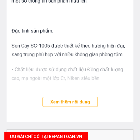
một số thông tin sản phẩm hữu ích:
Đặc tính sản phẩm:
Sen Cây SC-1005 được thiết kế theo hướng hiện đại,
sang trọng phù hợp với nhiều không gian phòng tắm.
- Chất liệu: được sử dụng chất liệu Đồng chất lượng
cao, mạ ngoài một lớp Cr, Niken siêu bền.
- Áp lực nước trong ống xả: 0.1-0.5 MPa
Xem thêm nội dung
- Đường kính ống dẫn nước: Φ20.6
- Bát sen bản vuông siêu mỏng có đường kính rộng
cho diện tích phun mưa lớn, có thể thay đổi chiều
ƯU ĐÃI CHỈ CÓ TẠI BEPANTOAN.VN