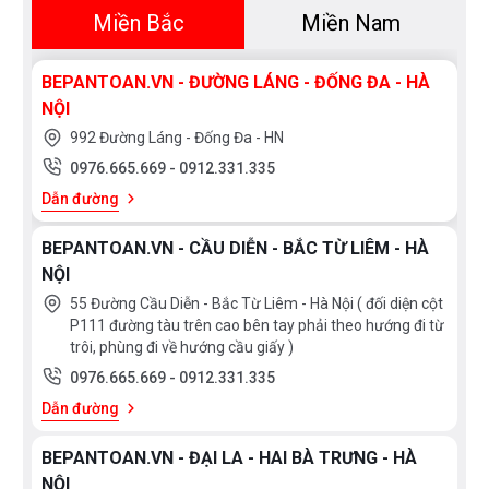
bám trong quá trình sử dụng.
Miền Bắc
Miền Nam
+ Toàn bộ mặt ngoài sản phẩm được sử dụng công
BEPANTOAN.VN - ĐƯỜNG LÁNG - ĐỐNG ĐA - HÀ
nghệ Nano tĩnh điện chống bám bẩn, chầy xước, giữ
NỘI
được độ sáng bóng lâu bền.
992 Đường Láng - Đống Đa - HN
0976.665.669
-
0912.331.335
+ Van đĩa được làm bằng sứ chống bám bẩn khóa
Dẫn đường
nước, đĩa sứ điều chỉnh nước bên trong lõi sen có bề
mặt siêu mịn, chuyển chế độ xả nước mượt mà linh
BEPANTOAN.VN - CẦU DIỄN - BẮC TỪ LIÊM - HÀ
NỘI
hoạt. Các lỗ xả nước được làm bằng cao su có độ bền
55 Đường Cầu Diễn - Bắc Từ Liêm - Hà Nội ( đối diện cột
cao và dễ dàng vệ sinh
P111 đường tàu trên cao bên tay phải theo hướng đi từ
trôi, phùng đi về hướng cầu giấy )
+ Công nghệ Warm spa sẽ tạo ra dòng nước ấm áp
0976.665.669
-
0912.331.335
hơn nhờ hạn chế việc thoát nhiệt. Dòng chảy nhẹ nhàng
Dẫn đường
giúp ngăn chặn quá trình tản nhiệt. Nước ôm lấy và
nhanh chóng làm ấm cơ thể. Chức năng này không chỉ
BEPANTOAN.VN - ĐẠI LA - HAI BÀ TRƯNG - HÀ
được tích hợp ở sen cây mà cả ở sen tắm cầm tay,
NỘI