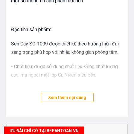
một số thông tin sản phẩm hữu ích:
Đặc tính sản phẩm:
Sen Cây SC-1009 được thiết kế theo hướng hiện đại,
sang trọng phù hợp với nhiều không gian phòng tắm.
- Chất liệu: được sử dụng chất liệu Đồng chất lượng
cao, mạ ngoài một lớp Cr, Niken siêu bền.
- Áp lực nước trong ống xả: 0.1-0.5 MPa
Xem thêm nội dung
- Đường kính ống dẫn nước: Φ20.6
- Bát sen bản vuông dạng phễu siêu mỏng có đường
kính rộng cho diện tích phun mưa lớn, có thể thay đổi
ƯU ĐÃI CHỈ CÓ TẠI BEPANTOAN.VN