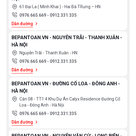
thích hợp cho những lúc bạn thật sự cần thư giãn, hay
61 Đại La ( Minh Khai ) - Hai Bà TRưng – HN
trước khi ngủ.
0976.665.669
-
0912.331.335
Dẫn đường
+ Bát sen thường có diện tích rộng để tạo dòng chảy
BEPANTOAN.VN - NGUYỄN TRÃI - THANH XUÂN -
trải rộng. Aqua đã thêm công nghệ Cascade Flow vào
HÀ NỘI
trong bát sen. Nhằm tạo thêm tính năng cho bát sen
Nguyễn Trãi - Thanh Xuân - HN
cũng như tăng cảm giác thoải mái cho người dùng. Từ
0976.665.669
-
0912.331.335
đó tốc độ dòng chảy được kiểm soát bên trong bát
Dẫn đường
sen, tạo ra dòng nước như thác đổ nhẹ nhàng, sang
trọng mà không văng quá mạnh tạo cảm giác thoải
BEPANTOAN.VN - ĐƯỜNG CỔ LOA - ĐÔNG ANH -
mái cho người dùng nhiều nhất.
HÀ NỘI
Căn 08 - TT1.4 Khu Dự Án Calyx Residence Đường Cổ
+ Công nghệ Air in (Dòng nước ngậm khí)
Loa - Đông Anh - Hà Nội
0976.665.669
-
0912.331.335
Bát sen bổ sung khí vào nước mang lại trải nghiệm
Dẫn đường
tắm thú vị hơn, khiến dòng nước mạnh mẽ nhưng
không làm tăng lượng nước sử dụng.
BEPANTOAN.VN - NGUYỄN VĂN CỪ - LONG BIÊN -