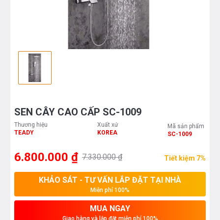
SEN CÂY CAO CẤP SC-1009
Thương hiệu
Xuất xứ
Mã sản phẩm
TEADY
KOREA
SC-1009
6.800.000 ₫
7.330.000 ₫
Tiết kiệm 7%
KHẢO SÁT - TƯ VẤN LẮP ĐẶT TẠI NHÀ
Miễn phí 100%
MUA NGAY
Giao hàng và lắp đặt miễn phí 100%