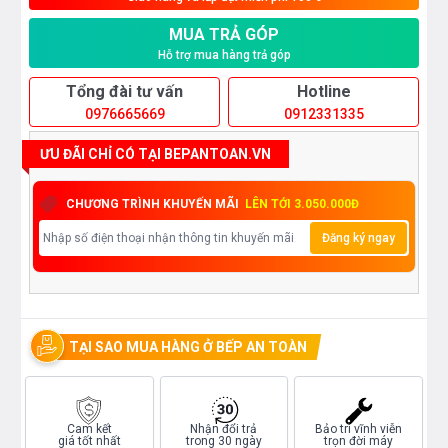
MUA TRẢ GÓP
Hỗ trợ mua hàng trả góp
Tổng đài tư vấn
Hotline
0976665669
0912331335
ƯU ĐÃI CHỈ CÓ TẠI BEPANTOAN.VN
CHƯƠNG TRÌNH KHUYẾN MÃI
LÊN TỚI 3.050.000Đ
Đăng ký ngay
TẠI SAO MUA HÀNG Ở BẾP AN TOÀN
Cam kết
Nhận đổi trả
Bảo trì vĩnh viễn
giá tốt nhất
trong 30 ngày
trọn đời máy