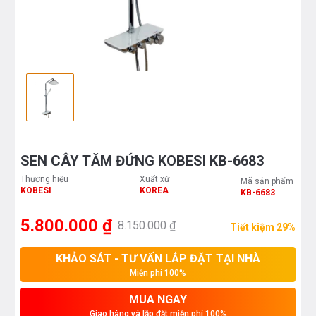
SEN CÂY TĂM ĐỨNG KOBESI KB-6683
Thương hiệu
Xuất xứ
Mã sản phẩm
KOBESI
KOREA
KB-6683
5.800.000 ₫
8.150.000 ₫
Tiết kiệm 29%
KHẢO SÁT - TƯ VẤN LẮP ĐẶT TẠI NHÀ
Miễn phí 100%
MUA NGAY
Giao hàng và lắp đặt miễn phí 100%