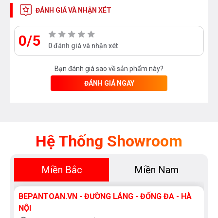
ĐÁNH GIÁ VÀ NHẬN XÉT
0/5
0 đánh giá và nhận xét
Bạn đánh giá sao về sản phẩm này?
ĐÁNH GIÁ NGAY
* Bát sen tay mạ Crom/Niken với chế độ massage,
bề mặt bát sen được làm bằng chất liệu nhựa cao cấp
Hệ Thống Showroom
dễ dàng vệ sinh, lau chùi, không bị vôi hóa hay bám
cặn bẩn trong thời gian dài sử dụng.
Miền Bắc
Miền Nam
* Tay sen có 3 chế độ phun nước khác nhau cho bạn
lựa chọn tùy theo sở thích
BEPANTOAN.VN - ĐƯỜNG LÁNG - ĐỐNG ĐA - HÀ
NỘI