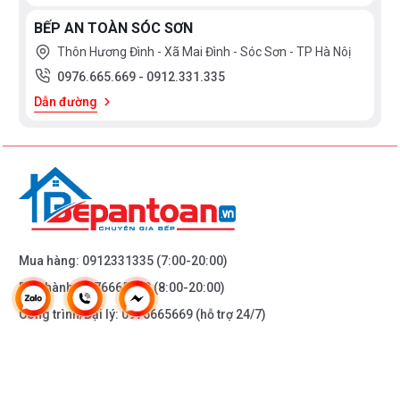
BẾP AN TOÀN SÓC SƠN
* Bạn có thể điều chỉnh nhiệt độ và lượng nước theo ý
Thôn Hương Đình - Xã Mai Đình - Sóc Sơn - TP Hà Nôị
muốn cũng có thể dễ dàng thay đổi độ cao hay chiều
0976.665.669
-
0912.331.335
hướng của bát sen, tay sen sao cho phù hợp với mỗi
Dẫn đường
thành viên trong gia đình.
Mua hàng:
0912331335
(7:00-20:00)
Bảo hành:
0976665669
(8:00-20:00)
Công trình/Đại lý:
0976665669
(hỗ trợ 24/7)