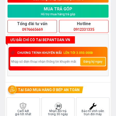
MUA TRẢ GÓP
Hỗ trợ mua hàng trả góp
Tổng đài tư vấn
Hotline
0976665669
0912331335
ƯU ĐÃI CHỈ CÓ TẠI BEPANTOAN.VN
CHƯƠNG TRÌNH KHUYẾN MÃI
LÊN TỚI 3.050.000Đ
Đăng ký ngay
TẠI SAO MUA HÀNG Ở BẾP AN TOÀN
Cam kết
Nhận đổi trả
Bảo trì vĩnh viễn
giá tốt nhất
trong 30 ngày
trọn đời máy