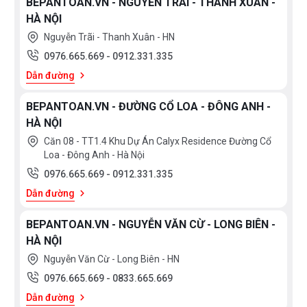
BEPANTOAN.VN - NGUYỄN TRÃI - THANH XUÂN -
HÀ NỘI
Nguyễn Trãi - Thanh Xuân - HN
0976.665.669
-
0912.331.335
Dẫn đường
BEPANTOAN.VN - ĐƯỜNG CỔ LOA - ĐÔNG ANH -
HÀ NỘI
Căn 08 - TT1.4 Khu Dự Án Calyx Residence Đường Cổ
Loa - Đông Anh - Hà Nội
0976.665.669
-
0912.331.335
Dẫn đường
BEPANTOAN.VN - NGUYỄN VĂN CỪ - LONG BIÊN -
HÀ NỘI
Nguyễn Văn Cừ - Long Biên - HN
0976.665.669
-
0833.665.669
Dẫn đường