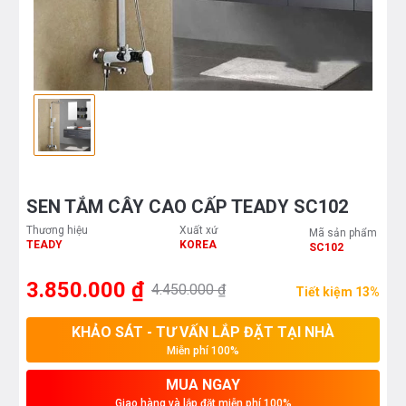
SEN TẮM CÂY CAO CẤP TEADY SC102
Thương hiệu
Xuất xứ
Mã sản phẩm
TEADY
KOREA
SC102
3.850.000 ₫
4.450.000 ₫
Tiết kiệm 13%
KHẢO SÁT - TƯ VẤN LẮP ĐẶT TẠI NHÀ
Miễn phí 100%
MUA NGAY
Giao hàng và lắp đặt miễn phí 100%