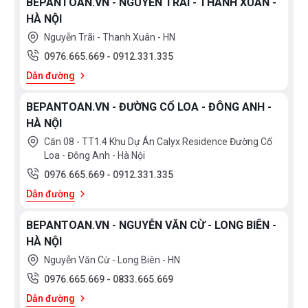
BEPANTOAN.VN - NGUYỄN TRÃI - THANH XUÂN -
HÀ NỘI
Nguyễn Trãi - Thanh Xuân - HN
0976.665.669
-
0912.331.335
Dẫn đường
BEPANTOAN.VN - ĐƯỜNG CỔ LOA - ĐÔNG ANH -
*
Bát nhỏ cầm tay
: Tay sen vuông vắn, sang trọng đồng
HÀ NỘI
bộ với bát sen.có nhiều chế độ để bạn có thể chọn theo
Căn 08 - TT1.4 Khu Dự Án Calyx Residence Đường Cổ
mong muốn.Đồng thời cũng có thể điều chỉnh theo góc độ
Loa - Đông Anh - Hà Nội
người dùng sử dụng
0976.665.669
-
0912.331.335
Dẫn đường
BEPANTOAN.VN - NGUYỄN VĂN CỪ - LONG BIÊN -
HÀ NỘI
Nguyễn Văn Cừ - Long Biên - HN
0976.665.669
-
0833.665.669
Dẫn đường