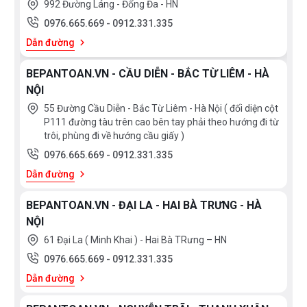
992 Đường Láng - Đống Đa - HN
dòng nước thành các giọt nước rơi từ trên cao xuống với
0976.665.669
-
0912.331.335
áp lực thích hợp giúp massgage toàn bộ cơ thể cho máu
Dẫn đường
lưu thông & tạo cảm giác thư giãn, dễ chịu nhất.
BEPANTOAN.VN - CẦU DIỄN - BẮC TỪ LIÊM - HÀ
NỘI
55 Đường Cầu Diễn - Bắc Từ Liêm - Hà Nội ( đối diện cột
P111 đường tàu trên cao bên tay phải theo hướng đi từ
trôi, phùng đi về hướng cầu giấy )
0976.665.669
-
0912.331.335
Dẫn đường
BEPANTOAN.VN - ĐẠI LA - HAI BÀ TRƯNG - HÀ
NỘI
61 Đại La ( Minh Khai ) - Hai Bà TRưng – HN
0976.665.669
-
0912.331.335
Dẫn đường