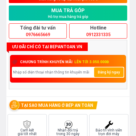
MUA TRẢ GÓP
Hỗ trợ mua hàng trả góp
Tổng đài tư vấn
Hotline
0976665669
0912331335
ƯU ĐÃI CHỈ CÓ TẠI BEPANTOAN.VN
CHƯƠNG TRÌNH KHUYẾN MÃI
LÊN TỚI 3.050.000Đ
Đăng ký ngay
TẠI SAO MUA HÀNG Ở BẾP AN TOÀN
Cam kết
Nhận đổi trả
Bảo trì vĩnh viễn
giá tốt nhất
trong 30 ngày
trọn đời máy