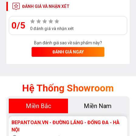
bẩn,chống chầy xước,độ bền lâu dài.
ĐÁNH GIÁ VÀ NHẬN XÉT
+ Có nóng lạnh và 3 chế độ chọn đường nước :
0/5
0 đánh giá và nhận xét
Bạn đánh giá sao về sản phẩm này?
ĐÁNH GIÁ NGAY
Hệ Thống Showroom
Miền Bắc
Miền Nam
BEPANTOAN.VN - ĐƯỜNG LÁNG - ĐỐNG ĐA - HÀ
NỘI
*
Bát sen lớn:
Bát sen với nhiều đầu phun mưa chia