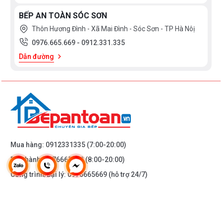
BẾP AN TOÀN SÓC SƠN
Thôn Hương Đình - Xã Mai Đình - Sóc Sơn - TP Hà Nôị
0976.665.669
-
0912.331.335
Dẫn đường
*
Vòi nước phía dưới thân
: Đầu vòi tạo bọt không bị
bắn, cảm nhận nhẹ nhàng với làn da người sử dụng
Mua hàng:
0912331335
(7:00-20:00)
Bảo hành:
0976665669
(8:00-20:00)
Công trình/Đại lý:
0976665669
(hỗ trợ 24/7)