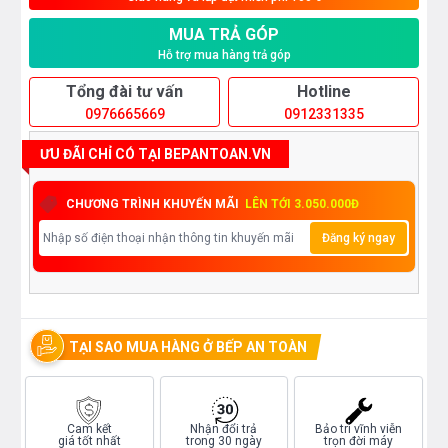
MUA TRẢ GÓP
Hỗ trợ mua hàng trả góp
Tổng đài tư vấn
Hotline
0976665669
0912331335
ƯU ĐÃI CHỈ CÓ TẠI BEPANTOAN.VN
CHƯƠNG TRÌNH KHUYẾN MÃI
LÊN TỚI 3.050.000Đ
Đăng ký ngay
TẠI SAO MUA HÀNG Ở BẾP AN TOÀN
Cam kết
Nhận đổi trả
Bảo trì vĩnh viễn
giá tốt nhất
trong 30 ngày
trọn đời máy