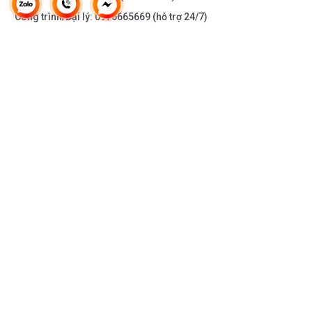
Công trình/Đại lý:
0976665669
(hỗ trợ 24/7)
THÔNG TIN KHÁC
DOANH NGHIỆP
DANH MỤC SẢN PHẨM
HỖ TRỢ KHÁCH HÀNG
KẾT NỐI VỚI CHÚNG TÔI