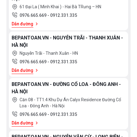
61 Đại La ( Minh Khai ) - Hai Bà TRưng – HN
0976.665.669
-
0912.331.335
Dẫn đường
BEPANTOAN.VN - NGUYỄN TRÃI - THANH XUÂN -
HÀ NỘI
Nguyễn Trãi - Thanh Xuân - HN
0976.665.669
-
0912.331.335
Dẫn đường
BEPANTOAN.VN - ĐƯỜNG CỔ LOA - ĐÔNG ANH -
HÀ NỘI
Căn 08 - TT1.4 Khu Dự Án Calyx Residence Đường Cổ
Loa - Đông Anh - Hà Nội
0976.665.669
-
0912.331.335
Dẫn đường
BEPANTOAN.VN - NGUYỄN VĂN CỪ - LONG BIÊN -