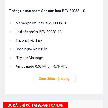
Thông tin sản phẩm Sen tắm Inax BFV-3003S-1C
Mã sản phẩm: Inax BFV-3003S-1C
Loại sản phẩm: BFV-3003S-1C
Thương hiệu: Inax
Công nghệ: Nhật Bản
Tay sen Massage
Áp lực nước: 0.05 MPa ~ 0.75 MPa
Lớp mạ Cr/Ni chất lượng cao
Xem thêm nội dung
Kết cấu bên trong vững vàng
Van điều khiển bằng sứ có độ bền cao
Tay sen phun rửa mạnh mẽ với thiết kế ưu việt
ƯU ĐÃI CHỈ CÓ TẠI BEPANTOAN.VN