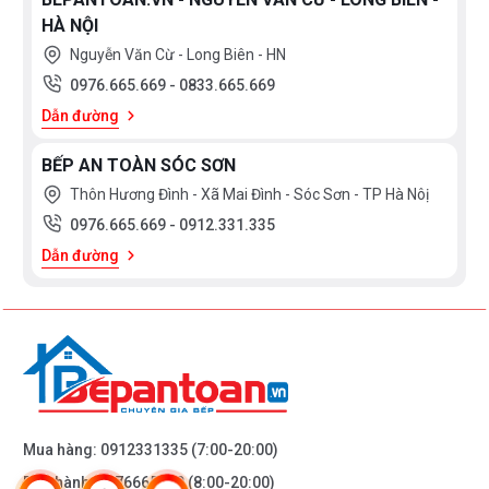
HÀ NỘI
Nguyễn Văn Cừ - Long Biên - HN
0976.665.669
-
0833.665.669
Dẫn đường
BẾP AN TOÀN SÓC SƠN
Thôn Hương Đình - Xã Mai Đình - Sóc Sơn - TP Hà Nôị
0976.665.669
-
0912.331.335
Dẫn đường
Mua hàng:
0912331335
(7:00-20:00)
Bảo hành:
0976665669
(8:00-20:00)