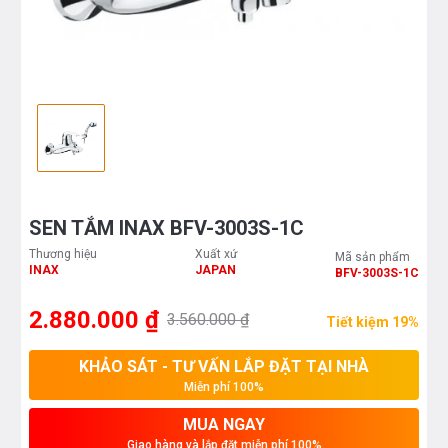
SEN TẮM INAX BFV-3003S-1C
Thương hiệu
Xuất xứ
Mã sản phẩm
INAX
JAPAN
BFV-3003S-1C
2.880.000 ₫
3.560.000 ₫
Tiết kiệm 19%
KHẢO SÁT - TƯ VẤN LẮP ĐẶT TẠI NHÀ
Miễn phí 100%
MUA NGAY
Giao hàng và lắp đặt miễn phí 100%