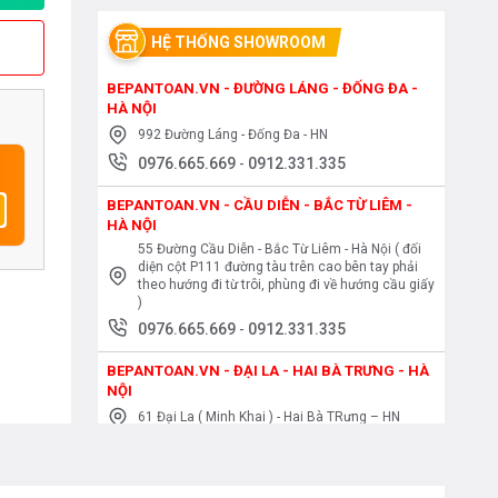
HỆ THỐNG SHOWROOM
BEPANTOAN.VN - ĐƯỜNG LÁNG - ĐỐNG ĐA -
HÀ NỘI
992 Đường Láng - Đống Đa - HN
0976.665.669
-
0912.331.335
BEPANTOAN.VN - CẦU DIỄN - BẮC TỪ LIÊM -
HÀ NỘI
55 Đường Cầu Diễn - Bắc Từ Liêm - Hà Nội ( đối
diện cột P111 đường tàu trên cao bên tay phải
theo hướng đi từ trôi, phùng đi về hướng cầu giấy
)
0976.665.669
-
0912.331.335
BEPANTOAN.VN - ĐẠI LA - HAI BÀ TRƯNG - HÀ
NỘI
61 Đại La ( Minh Khai ) - Hai Bà TRưng – HN
0976.665.669
-
0912.331.335
BEPANTOAN.VN - NGUYỄN TRÃI - THANH