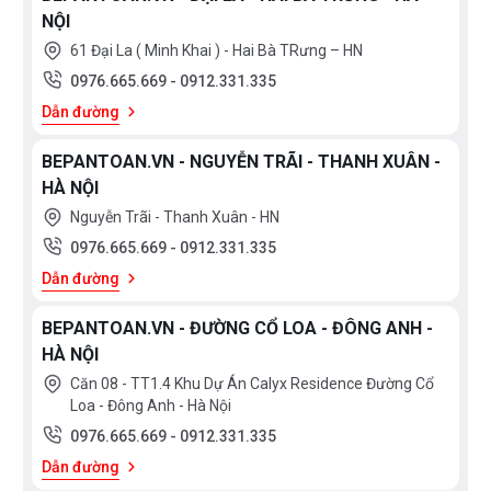
NỘI
61 Đại La ( Minh Khai ) - Hai Bà TRưng – HN
0976.665.669
-
0912.331.335
Dẫn đường
BEPANTOAN.VN - NGUYỄN TRÃI - THANH XUÂN -
HÀ NỘI
Nguyễn Trãi - Thanh Xuân - HN
0976.665.669
-
0912.331.335
Dẫn đường
BEPANTOAN.VN - ĐƯỜNG CỔ LOA - ĐÔNG ANH -
HÀ NỘI
Căn 08 - TT1.4 Khu Dự Án Calyx Residence Đường Cổ
Loa - Đông Anh - Hà Nội
0976.665.669
-
0912.331.335
Dẫn đường