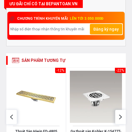
ƯU ĐÃI CHỈ CÓ TẠI BEPANTOAN.VN
CHƯƠNG TRÌNH KHUYẾN MÃI
LÊN TỚI 3.050.000Đ
Đăng ký ngay
SẢN PHẨM TƯƠNG TỰ
-8%
-12%
-22%
Thoát Sàn Hiwin FD-4805
Ga thoát sàn Kohler K-15477T-
G