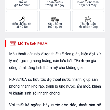
Cam kết
Nhận đổi trả
Bảo trì vĩnh viễn
giá tốt nhất
trong 30 ngày
trọn đời máy
Miễn phí lắp đặt
Giao hàng
Thanh toán
tại Hà Nội
toàn quốc
khi nhận hàng
MÔ TẢ SẢN PHẨM
Mẫu thoát sàn này được thiết kế đơn giản, hiện đại, xử
lý mặt gương sáng loáng, các tiểu tiết đều được gia
công tỉ mỉ, tăng tính thẩm mỹ cho không gian.
FD-8210A sở hữu tốc độ thoát nước nhanh, giúp sàn
phòng nhanh khô ráo, tránh bị úng nước, ẩm mốc, khiến
vi khuẩn sinh sôi nhanh chóng.
Với thiết kế ngõng bẫy nước độc đáo, thoát sàn sẽ