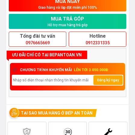
MUA NGAY
Giao hàng và lắp đặt miễn phí 100%
MUA TRẢ GÓP
Hỗ trợ mua hàng trả góp
Tổng đài tư vấn
Hotline
0976665669
0912331335
ƯU ĐÃI CHỈ CÓ TẠI BEPANTOAN.VN
CHƯƠNG TRÌNH KHUYẾN MÃI
LÊN TỚI 3.050.000Đ
Đăng ký ngay
TẠI SAO MUA HÀNG Ở BẾP AN TOÀN