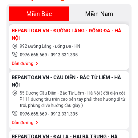
Miền Bắc
Miền Nam
BEPANTOAN.VN - ĐƯỜNG LÁNG - ĐỐNG ĐA - HÀ
NỘI
992 Đường Láng - Đống Đa - HN
0976.665.669
-
0912.331.335
Dẫn đường
BEPANTOAN.VN - CẦU DIỄN - BẮC TỪ LIÊM - HÀ
NỘI
55 Đường Cầu Diễn - Bắc Từ Liêm - Hà Nội ( đối diện cột
P111 đường tàu trên cao bên tay phải theo hướng đi từ
trôi, phùng đi về hướng cầu giấy )
0976.665.669
-
0912.331.335
Dẫn đường
BEPANTOAN.VN - ĐẠI LA - HAI BÀ TRƯNG - HÀ