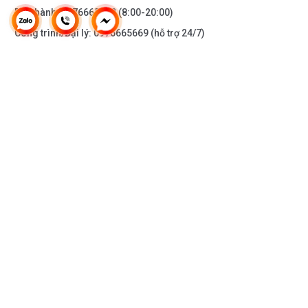
Bảo hành:
0976665669
(8:00-20:00)
Công trình/Đại lý:
0976665669
(hỗ trợ 24/7)
THÔNG TIN KHÁC
DOANH NGHIỆP
DANH MỤC SẢN PHẨM
HỖ TRỢ KHÁCH HÀNG
KẾT NỐI VỚI CHÚNG TÔI