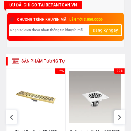
ƯU ĐÃI CHỈ CÓ TẠI BEPANTOAN.VN
CHƯƠNG TRÌNH KHUYẾN MÃI
LÊN TỚI 3.050.000Đ
Đăng ký ngay
SẢN PHẨM TƯƠNG TỰ
24%
-12%
-22%