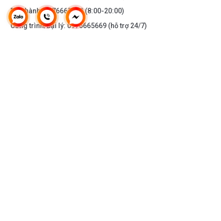
Bảo hành:
0976665669
(8:00-20:00)
Công trình/Đại lý:
0976665669
(hỗ trợ 24/7)
THÔNG TIN KHÁC
DOANH NGHIỆP
DANH MỤC SẢN PHẨM
HỖ TRỢ KHÁCH HÀNG
KẾT NỐI VỚI CHÚNG TÔI