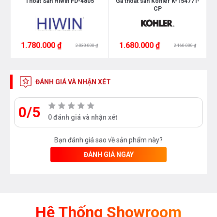
n
Thoát Sàn Hiwin FD-4805
Ga thoát sàn Kohler K-15477T-
CP
1.780.000 ₫
1.680.000 ₫
2.030.000 ₫
2.160.000 ₫
ĐÁNH GIÁ VÀ NHẬN XÉT
0/5
0 đánh giá và nhận xét
Bạn đánh giá sao về sản phẩm này?
ĐÁNH GIÁ NGAY
Hệ Thống Showroom