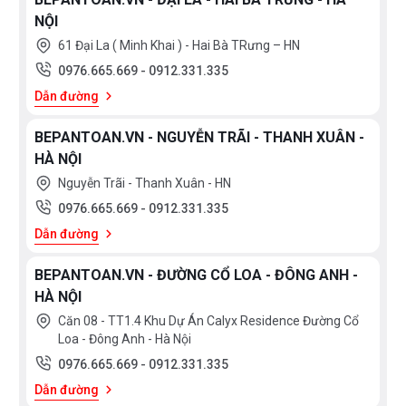
NỘI
61 Đại La ( Minh Khai ) - Hai Bà TRưng – HN
0976.665.669
-
0912.331.335
Dẫn đường
BEPANTOAN.VN - NGUYỄN TRÃI - THANH XUÂN -
HÀ NỘI
Nguyễn Trãi - Thanh Xuân - HN
0976.665.669
-
0912.331.335
Dẫn đường
BEPANTOAN.VN - ĐƯỜNG CỔ LOA - ĐÔNG ANH -
HÀ NỘI
Căn 08 - TT1.4 Khu Dự Án Calyx Residence Đường Cổ
Loa - Đông Anh - Hà Nội
0976.665.669
-
0912.331.335
Dẫn đường