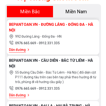
Miền Bắc
Miền Nam
BEPANTOAN.VN - ĐƯỜNG LÁNG - ĐỐNG ĐA - HÀ
NỘI
992 Đường Láng - Đống Đa - HN
0976.665.669
-
0912.331.335
Dẫn đường
BEPANTOAN.VN - CẦU DIỄN - BẮC TỪ LIÊM - HÀ
NỘI
55 Đường Cầu Diễn - Bắc Từ Liêm - Hà Nội ( đối diện cột
P111 đường tàu trên cao bên tay phải theo hướng đi từ
trôi, phùng đi về hướng cầu giấy )
0976.665.669
-
0912.331.335
Dẫn đường
BEPANTOAN.VN - ĐẠI LA - HAI BÀ TRƯNG - HÀ