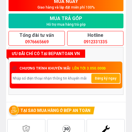
MUA NGAY
Giao hàng và lắp đặt miễn phí 100%
MUA TRẢ GÓP
Hỗ trợ mua hàng trả góp
Tổng đài tư vấn
Hotline
0976665669
0912331335
ƯU ĐÃI CHỈ CÓ TẠI BEPANTOAN.VN
CHƯƠNG TRÌNH KHUYẾN MÃI
LÊN TỚI 3.050.000Đ
Đăng ký ngay
TẠI SAO MUA HÀNG Ở BẾP AN TOÀN