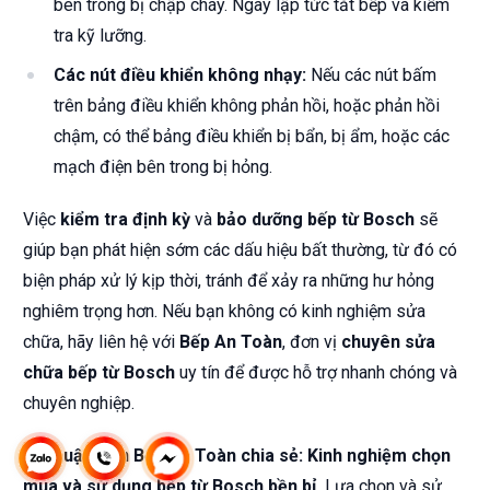
bên trong bị chập cháy. Ngay lập tức tắt bếp và kiểm
tra kỹ lưỡng.
Các nút điều khiển không nhạy:
Nếu các nút bấm
trên bảng điều khiển không phản hồi, hoặc phản hồi
chậm, có thể bảng điều khiển bị bẩn, bị ẩm, hoặc các
mạch điện bên trong bị hỏng.
Việc
kiểm tra định kỳ
và
bảo dưỡng bếp từ Bosch
sẽ
giúp bạn phát hiện sớm các dấu hiệu bất thường, từ đó có
biện pháp xử lý kịp thời, tránh để xảy ra những hư hỏng
nghiêm trọng hơn. Nếu bạn không có kinh nghiệm sửa
chữa, hãy liên hệ với
Bếp An Toàn
, đơn vị
chuyên sửa
chữa bếp từ Bosch
uy tín để được hỗ trợ nhanh chóng và
chuyên nghiệp.
Kỹ thuật viên Bếp An Toàn chia sẻ: Kinh nghiệm chọn
mua và sử dụng bếp từ Bosch bền bỉ.
Lựa chọn và sử