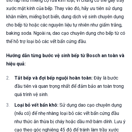
thô ráp như miếng cọ rửa kim loại, vì chúng có thể gây trầy
xước mặt kính của bếp. Thay vào đó, hãy ưu tiên sử dụng
khăn mềm, miếng bọt biển, dung dịch vệ sinh chuyên dụng
cho bếp từ hoặc các nguyên liệu tự nhiên như giấm trắng,
baking soda. Ngoài ra, dao cạo chuyên dụng cho bếp từ có
thể hỗ trợ loại bỏ các vết bẩn cứng đầu.
Hướng dẫn từng bước vệ sinh bếp từ Bosch an toàn và
hiệu quả:
Tắt bếp và đợi bếp nguội hoàn toàn:
Đây là bước
đầu tiên và quan trọng nhất để đảm bảo an toàn trong
quá trình vệ sinh.
Loại bỏ vết bẩn khô:
Sử dụng dao cạo chuyên dụng
(nếu có) để nhẹ nhàng loại bỏ các vết bẩn cứng đầu
như thức ăn thừa bị cháy hoặc dầu mỡ bám dính. Lưu ý
cạo theo góc nghiêng 45 độ để tránh làm trầy xước