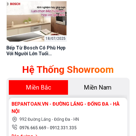
Ổn Định
18/07/2025
Bếp Từ Bosch Có Phù Hợp
Với Người Lớn Tuổi
Không? Đánh Giá Chi Tiết,
An Toàn & Dễ Sử Dụng
Hệ Thống Showroom
Miền Bắc
Miền Nam
BEPANTOAN.VN - ĐƯỜNG LÁNG - ĐỐNG ĐA - HÀ
NỘI
992 Đường Láng - Đống Đa - HN
0976.665.669
-
0912.331.335