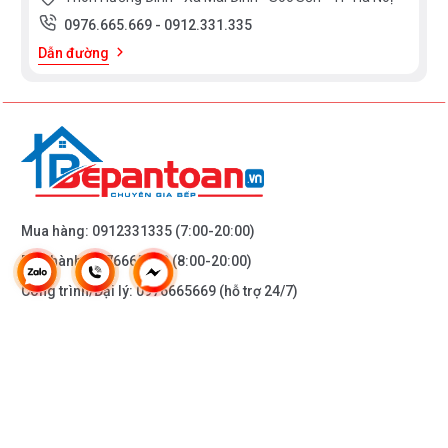
0976.665.669
-
0912.331.335
Dẫn đường
Mua hàng:
0912331335
(7:00-20:00)
Bảo hành:
0976665669
(8:00-20:00)
Công trình/Đại lý:
0976665669
(hỗ trợ 24/7)
THÔNG TIN KHÁC