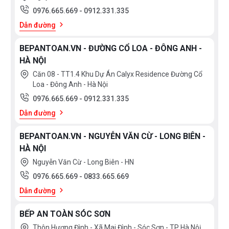
0976.665.669
-
0912.331.335
Dẫn đường
BEPANTOAN.VN - ĐƯỜNG CỔ LOA - ĐÔNG ANH -
HÀ NỘI
Căn 08 - TT1.4 Khu Dự Án Calyx Residence Đường Cổ
Loa - Đông Anh - Hà Nội
0976.665.669
-
0912.331.335
Dẫn đường
BEPANTOAN.VN - NGUYỄN VĂN CỪ - LONG BIÊN -
HÀ NỘI
Nguyễn Văn Cừ - Long Biên - HN
0976.665.669
-
0833.665.669
Dẫn đường
BẾP AN TOÀN SÓC SƠN
Thôn Hương Đình - Xã Mai Đình - Sóc Sơn - TP Hà Nôị