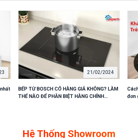
23
21/02/2024
 nhất
BẾP TỪ BOSCH CÓ HÀNG GIẢ KHÔNG? LÀM
Cách
THẾ NÀO ĐỂ PHÂN BIỆT HÀNG CHÍNH
đơn 
HÃNG?
Hệ Thống Showroom