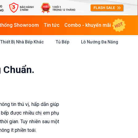
HOT
 thống Showroom
Tin tức
Combo - khuyến mãi
Thiết Bị Nhà Bếp Khác
Tủ Bếp
Lò Nướng Đa Năng
 Chuẩn.
hông tin thú vị, hấp dẫn giúp
à bếp được nhiều chị em phụ
thời gian. Tuy nhiên sau một
ông ít phiền toái.