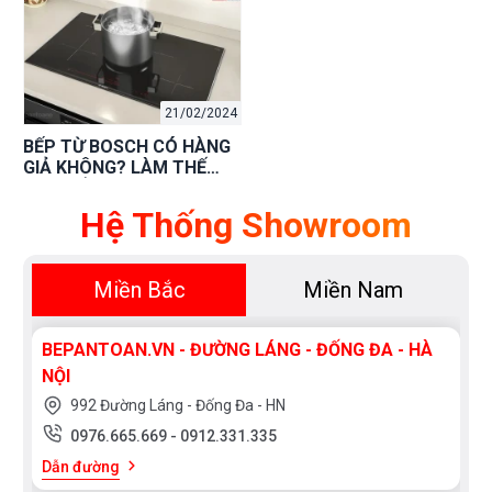
Bosch Uy Tín
21/02/2024
BẾP TỪ BOSCH CÓ HÀNG
GIẢ KHÔNG? LÀM THẾ
NÀO ĐỂ PHÂN BIỆT HÀNG
CHÍNH HÃNG?
Hệ Thống Showroom
Miền Bắc
Miền Nam
BEPANTOAN.VN - ĐƯỜNG LÁNG - ĐỐNG ĐA - HÀ
NỘI
992 Đường Láng - Đống Đa - HN
0976.665.669
-
0912.331.335
Dẫn đường