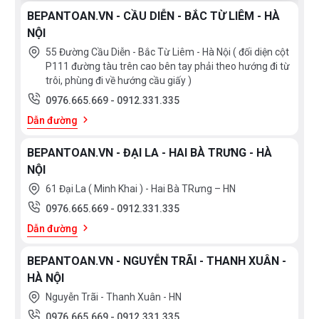
BEPANTOAN.VN - CẦU DIỄN - BẮC TỪ LIÊM - HÀ
NỘI
55 Đường Cầu Diễn - Bắc Từ Liêm - Hà Nội ( đối diện cột
P111 đường tàu trên cao bên tay phải theo hướng đi từ
trôi, phùng đi về hướng cầu giấy )
0976.665.669
-
0912.331.335
Dẫn đường
BEPANTOAN.VN - ĐẠI LA - HAI BÀ TRƯNG - HÀ
NỘI
61 Đại La ( Minh Khai ) - Hai Bà TRưng – HN
0976.665.669
-
0912.331.335
Dẫn đường
BEPANTOAN.VN - NGUYỄN TRÃI - THANH XUÂN -
HÀ NỘI
Nguyễn Trãi - Thanh Xuân - HN
0976.665.669
-
0912.331.335