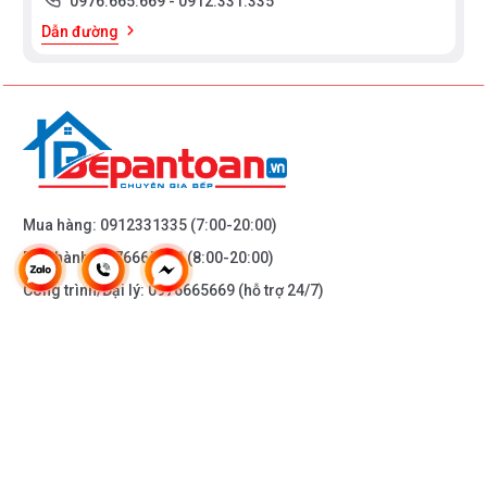
0976.665.669
-
0912.331.335
Dẫn đường
Mua hàng:
0912331335
(7:00-20:00)
Bảo hành:
0976665669
(8:00-20:00)
Công trình/Đại lý:
0976665669
(hỗ trợ 24/7)
THÔNG TIN KHÁC
DOANH NGHIỆP