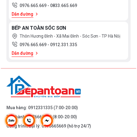
0976.665.669
-
0833.665.669
Dẫn đường
BẾP AN TOÀN SÓC SƠN
Thôn Hương Đình - Xã Mai Đình - Sóc Sơn - TP Hà Nôị
0976.665.669
-
0912.331.335
Dẫn đường
Mua hàng:
0912331335
(7:00-20:00)
Bảo hành:
0976665669
(8:00-20:00)
Công trình/Đại lý:
0976665669
(hỗ trợ 24/7)