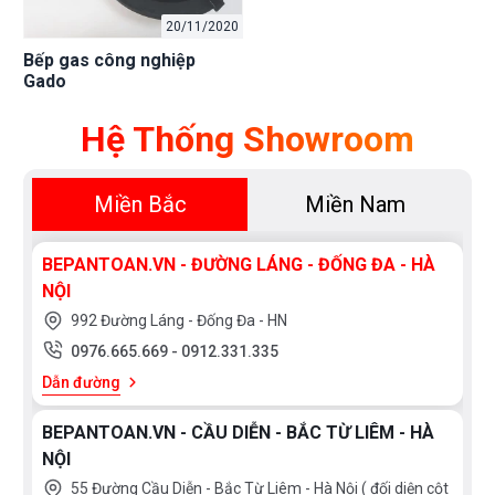
20/11/2020
Bếp gas công nghiệp
Gado
Hệ Thống Showroom
Miền Bắc
Miền Nam
BEPANTOAN.VN - ĐƯỜNG LÁNG - ĐỐNG ĐA - HÀ
NỘI
992 Đường Láng - Đống Đa - HN
0976.665.669
-
0912.331.335
Dẫn đường
BEPANTOAN.VN - CẦU DIỄN - BẮC TỪ LIÊM - HÀ
NỘI
55 Đường Cầu Diễn - Bắc Từ Liêm - Hà Nội ( đối diện cột