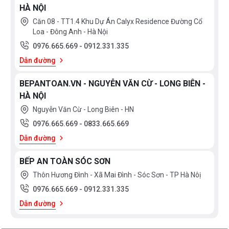
HÀ NỘI
Căn 08 - TT1.4 Khu Dự Án Calyx Residence Đường Cổ
Loa - Đông Anh - Hà Nội
0976.665.669
-
0912.331.335
Dẫn đường
BEPANTOAN.VN - NGUYỄN VĂN CỪ - LONG BIÊN -
HÀ NỘI
Nguyễn Văn Cừ - Long Biên - HN
0976.665.669
-
0833.665.669
Dẫn đường
BẾP AN TOÀN SÓC SƠN
Thôn Hương Đình - Xã Mai Đình - Sóc Sơn - TP Hà Nôị
0976.665.669
-
0912.331.335
Dẫn đường