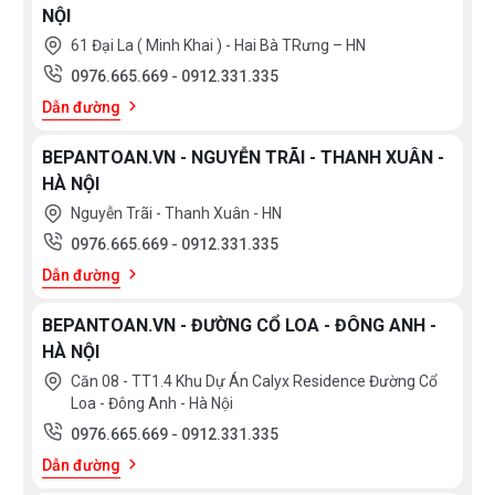
NỘI
61 Đại La ( Minh Khai ) - Hai Bà TRưng – HN
0976.665.669
-
0912.331.335
Dẫn đường
BEPANTOAN.VN - NGUYỄN TRÃI - THANH XUÂN -
HÀ NỘI
Nguyễn Trãi - Thanh Xuân - HN
0976.665.669
-
0912.331.335
Dẫn đường
BEPANTOAN.VN - ĐƯỜNG CỔ LOA - ĐÔNG ANH -
HÀ NỘI
Căn 08 - TT1.4 Khu Dự Án Calyx Residence Đường Cổ
Loa - Đông Anh - Hà Nội
0976.665.669
-
0912.331.335
Dẫn đường