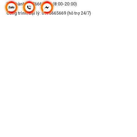
Bảo hành:
0976665669
(8:00-20:00)
Công trình/Đại lý:
0976665669
(hỗ trợ 24/7)
THÔNG TIN KHÁC
DOANH NGHIỆP
DANH MỤC SẢN PHẨM
HỖ TRỢ KHÁCH HÀNG
KẾT NỐI VỚI CHÚNG TÔI