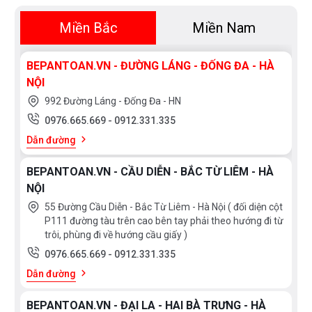
Miền Bắc
Miền Nam
BEPANTOAN.VN - ĐƯỜNG LÁNG - ĐỐNG ĐA - HÀ
NỘI
992 Đường Láng - Đống Đa - HN
0976.665.669
-
0912.331.335
Dẫn đường
BEPANTOAN.VN - CẦU DIỄN - BẮC TỪ LIÊM - HÀ
NỘI
55 Đường Cầu Diễn - Bắc Từ Liêm - Hà Nội ( đối diện cột
P111 đường tàu trên cao bên tay phải theo hướng đi từ
trôi, phùng đi về hướng cầu giấy )
0976.665.669
-
0912.331.335
Dẫn đường
BEPANTOAN.VN - ĐẠI LA - HAI BÀ TRƯNG - HÀ