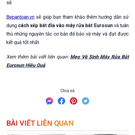
sẽ.
Bepantoan.vn
sẽ giúp bạn tham khảo thêm hướng dẫn sử
dụng
cách xếp bát đĩa vào máy rửa bát Eurosun
và tuân
thủ những nguyên tắc cơ bản để bảo vệ máy và đạt được
kết quả tốt nhất.
Xem thêm bài viết liên quan:
Mẹo Vệ Sinh Máy Rửa Bát
Eurosun Hiệu Quả
Chia sẻ
BÀI VIẾT LIÊN QUAN