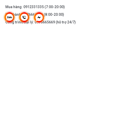
Mua hàng:
0912331335
(7:00-20:00)
Bảo hành:
0976665669
(8:00-20:00)
Công trình/Đại lý:
0976665669
(hỗ trợ 24/7)
THÔNG TIN KHÁC
DOANH NGHIỆP
DANH MỤC SẢN PHẨM
HỖ TRỢ KHÁCH HÀNG
KẾT NỐI VỚI CHÚNG TÔI