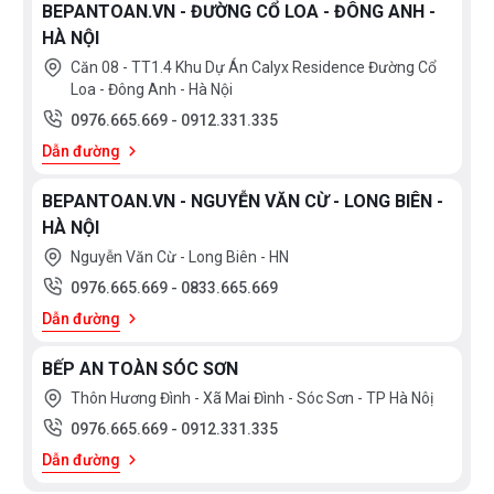
BEPANTOAN.VN - ĐƯỜNG CỔ LOA - ĐÔNG ANH -
HÀ NỘI
Căn 08 - TT1.4 Khu Dự Án Calyx Residence Đường Cổ
Loa - Đông Anh - Hà Nội
0976.665.669
-
0912.331.335
Dẫn đường
BEPANTOAN.VN - NGUYỄN VĂN CỪ - LONG BIÊN -
HÀ NỘI
Nguyễn Văn Cừ - Long Biên - HN
0976.665.669
-
0833.665.669
Dẫn đường
BẾP AN TOÀN SÓC SƠN
Thôn Hương Đình - Xã Mai Đình - Sóc Sơn - TP Hà Nôị
0976.665.669
-
0912.331.335
Dẫn đường