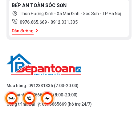
BẾP AN TOÀN SÓC SƠN
Thôn Hương Đình - Xã Mai Đình - Sóc Sơn - TP Hà Nôị
0976.665.669
-
0912.331.335
Dẫn đường
Mua hàng:
0912331335
(7:00-20:00)
Bảo hành:
0976665669
(8:00-20:00)
Công trình/Đại lý:
0976665669
(hỗ trợ 24/7)
THÔNG TIN KHÁC