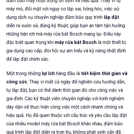
đảm bảo máy hoạt động ổn định và hiệu quả. Thay vì tự
mày mò, đối mặt với nguy cơ lắp sai, hỏng hóc, việc sử
dụng dịch vụ chuyên nghiệp đảm bảo quy trình
lắp đặt
diễn ra suôn sẻ, đúng kỹ thuật, giúp bạn an tâm tận hưởng
những tiện ích mà máy rửa bát Bosch mang lại. Điều này
đặc biệt quan trọng khi
máy rửa bát Bosch
là một thiết bị
gia dụng cao cấp, đòi hỏi sự am hiểu và kỹ năng nhất định
để lắp đặt chính xác.
Một trong những
lợi ích
hàng đầu là
tiết kiệm thời gian và
công sức
. Thay vì mất cả ngày để nghiên cứu hướng dẫn,
tự lắp đặt, bạn có thể dành thời gian đó cho công việc và
gia đình. Các kỹ thuật viên chuyên nghiệp với kinh nghiệm
dày dặn sẽ thực hiện công việc một cách nhanh chóng và
hiệu quả. Họ đã quen thuộc với cấu trúc và yêu cầu lắp đặt
của nhiều model máy rửa bát Bosch khác nhau, đảm bảo
quá trình lắp đặt diễn ra trơn tru, không phát sinh vấn đề.