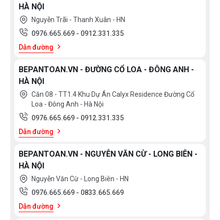
HÀ NỘI
Nguyễn Trãi - Thanh Xuân - HN
0976.665.669
-
0912.331.335
Dẫn đường
BEPANTOAN.VN - ĐƯỜNG CỔ LOA - ĐÔNG ANH -
HÀ NỘI
Căn 08 - TT1.4 Khu Dự Án Calyx Residence Đường Cổ
Loa - Đông Anh - Hà Nội
0976.665.669
-
0912.331.335
Dẫn đường
BEPANTOAN.VN - NGUYỄN VĂN CỪ - LONG BIÊN -
HÀ NỘI
Nguyễn Văn Cừ - Long Biên - HN
0976.665.669
-
0833.665.669
Dẫn đường