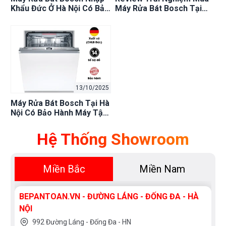
Khẩu Đức Ở Hà Nội Có Bảo
Máy Rửa Bát Bosch Tại
Hành Chính Hãng Không?
Bếp An Toàn Hà Nội: Có
Giải Đáp!
Tốt Không?
13/10/2025
Máy Rửa Bát Bosch Tại Hà
Nội Có Bảo Hành Máy Tận
Nơi Không – Bếp An Toàn?
Hệ Thống Showroom
Miền Bắc
Miền Nam
BEPANTOAN.VN - ĐƯỜNG LÁNG - ĐỐNG ĐA - HÀ
NỘI
992 Đường Láng - Đống Đa - HN