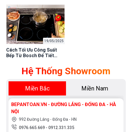
Không?
Bát? Mẹo Tiết Kiệm!
19/05/2025
Cách Tối Ưu Công Suất
Bếp Từ Bosch Để Tiết
Kiệm Điện 2025: Mẹo Hay
Nhất
Hệ Thống Showroom
Miền Bắc
Miền Nam
BEPANTOAN.VN - ĐƯỜNG LÁNG - ĐỐNG ĐA - HÀ
NỘI
992 Đường Láng - Đống Đa - HN
0976.665.669
-
0912.331.335