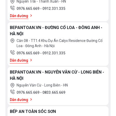
Nguyễn Trãi - Thanh Xuân - HN
0976.665.669
-
0912.331.335
Dẫn đường
BEPANTOAN.VN - ĐƯỜNG CỔ LOA - ĐÔNG ANH -
HÀ NỘI
Căn 08 - TT1.4 Khu Dự Án Calyx Residence Đường Cổ
Loa - Đông Anh - Hà Nội
0976.665.669
-
0912.331.335
Dẫn đường
BEPANTOAN.VN - NGUYỄN VĂN CỪ - LONG BIÊN -
HÀ NỘI
Nguyễn Văn Cừ - Long Biên - HN
0976.665.669
-
0833.665.669
Dẫn đường
BẾP AN TOÀN SÓC SƠN