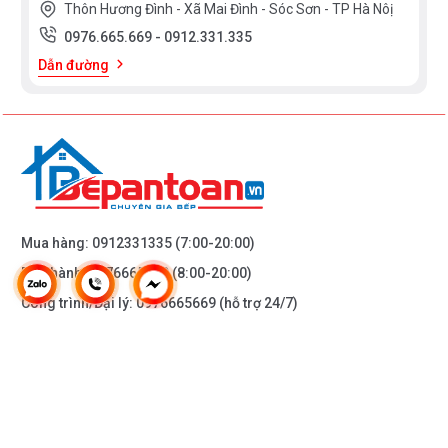
Thôn Hương Đình - Xã Mai Đình - Sóc Sơn - TP Hà Nôị
0976.665.669
-
0912.331.335
Dẫn đường
Mua hàng:
0912331335
(7:00-20:00)
Bảo hành:
0976665669
(8:00-20:00)
Công trình/Đại lý:
0976665669
(hỗ trợ 24/7)
THÔNG TIN KHÁC