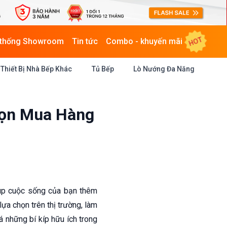
HOT
 thống Showroom
Tin tức
Combo - khuyến mãi
Thiết Bị Nhà Bếp Khác
Tủ Bếp
Lò Nướng Đa Năng
họn Mua Hàng
iúp cuộc sống của bạn thêm
ựa chọn trên thị trường, làm
 những bí kíp hữu ích trong