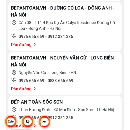
BEPANTOAN.VN - ĐƯỜNG CỔ LOA - ĐÔNG ANH -
HÀ NỘI
Căn 08 - TT1.4 Khu Dự Án Calyx Residence Đường Cổ
Loa - Đông Anh - Hà Nội
0976.665.669
-
0912.331.335
Dẫn đường
BEPANTOAN.VN - NGUYỄN VĂN CỪ - LONG BIÊN -
HÀ NỘI
Nguyễn Văn Cừ - Long Biên - HN
0976.665.669
-
0833.665.669
Dẫn đường
BẾP AN TOÀN SÓC SƠN
Thôn Hương Đình - Xã Mai Đình - Sóc Sơn - TP Hà Nôị
0976.665.669
-
0912.331.335
Dẫn đường