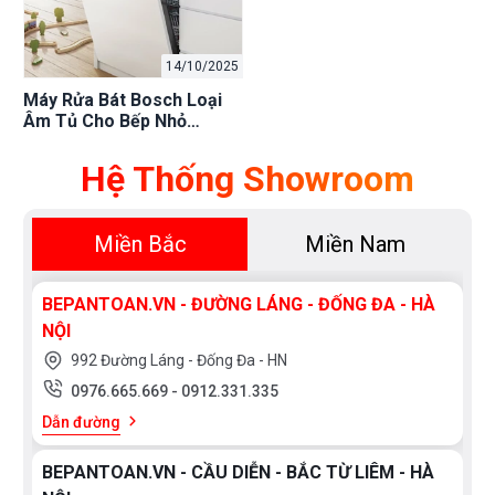
14/10/2025
Máy Rửa Bát Bosch Loại
Âm Tủ Cho Bếp Nhỏ
Chung Cư – Bếp An Toàn:
Giải Pháp Tiết Kiệm Không
Hệ Thống Showroom
Gian
Miền Bắc
Miền Nam
BEPANTOAN.VN - ĐƯỜNG LÁNG - ĐỐNG ĐA - HÀ
NỘI
992 Đường Láng - Đống Đa - HN
0976.665.669
-
0912.331.335
Dẫn đường
BEPANTOAN.VN - CẦU DIỄN - BẮC TỪ LIÊM - HÀ