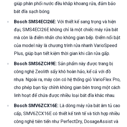
giúp phân phối nước đều khắp khoang rửa, đảm bảo
bát đĩa sạch bóng.
Bosch SMS4ECI26E:
Với thiết kế sang trọng và hiện
đại, SMS4ECI26E không chỉ là một chiếc máy rửa bát
mà còn là điểm nhấn cho không gian bếp. Điểm nổi bật
của model này là chương trình rửa nhanh VarioSpeed
Plus, giúp bạn tiết kiệm thời gian khi cần rửa gấp.
Bosch SMS6ZCI49E:
Sản phẩm này được trang bị
công nghệ Zeolith sấy khô hoàn hảo, kể cả với đồ
nhựa. Ngoài ra, máy còn có hệ thống giỏ VarioFlex Pro,
cho phép bạn tùy chỉnh không gian bên trong một cách
linh hoạt để chứa được nhiều loại bát đĩa khác nhau.
Bosch SMV6ZCX16E:
Là dòng máy rửa bát âm tủ cao
cấp, SMV6ZCX16E có thiết kế tinh tế và tích hợp nhiều
công nghệ tiên tiến như PerfectDry, DosageAssist và