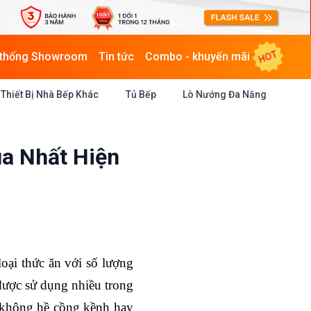
HOT
 thống Showroom
Tin tức
Combo - khuyến mãi
Thiết Bị Nhà Bếp Khác
Tủ Bếp
Lò Nướng Đa Năng
a Nhất Hiện
oại thức ăn với số lượng
được sử dụng nhiều trong
i không hề cồng kềnh hay