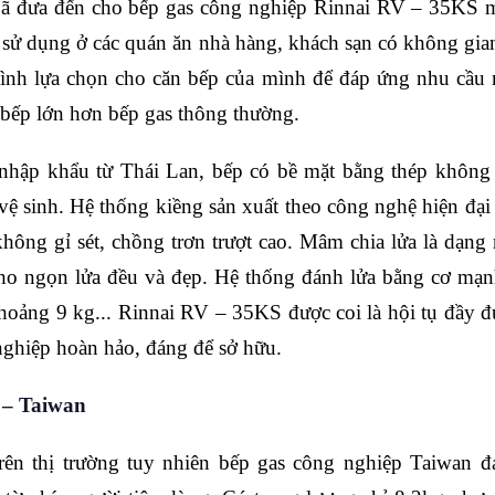
Đã đưa đến cho bếp gas công nghiệp Rinnai RV – 35KS mộ
 sử dụng ở các quán ăn nhà hàng, khách sạn có không gi
đình lựa chọn cho căn bếp của mình để đáp ứng nhu cầu
 bếp lớn hơn bếp gas thông thường.
hập khẩu từ Thái Lan, bếp có bề mặt bằng thép không 
ệ sinh. Hệ thống kiềng sản xuất theo công nghệ hiện đại 
không gỉ sét, chồng trơn trượt cao. Mâm chia lửa là dạ
cho ngọn lửa đều và đẹp. Hệ thống đánh lửa bằng cơ mạn
hoảng 9 kg... Rinnai RV – 35KS được coi là hội tụ đầy đủ
nghiệp hoàn hảo, đáng để sở hữu.
 – Taiwan
ên thị trường tuy nhiên bếp gas công nghiệp Taiwan đ