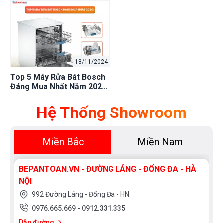
18/11/2024
Top 5 Máy Rửa Bát Bosch
Đáng Mua Nhất Năm 2024:
Đánh Giá Chi Tiết & So
Sánh
Hệ Thống Showroom
Miền Bắc
Miền Nam
BEPANTOAN.VN - ĐƯỜNG LÁNG - ĐỐNG ĐA - HÀ
NỘI
992 Đường Láng - Đống Đa - HN
0976.665.669
-
0912.331.335
Dẫn đường