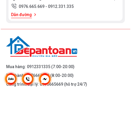
0976.665.669
-
0912.331.335
Dẫn đường
Mua hàng:
0912331335
(7:00-20:00)
Bảo hành:
0976665669
(8:00-20:00)
Công trình/Đại lý:
0976665669
(hỗ trợ 24/7)
THÔNG TIN KHÁC
DOANH NGHIỆP