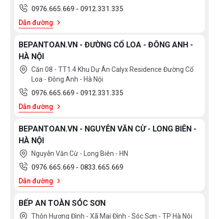
0976.665.669
-
0912.331.335
Dẫn đường
BEPANTOAN.VN - ĐƯỜNG CỔ LOA - ĐÔNG ANH -
HÀ NỘI
Căn 08 - TT1.4 Khu Dự Án Calyx Residence Đường Cổ
Loa - Đông Anh - Hà Nội
0976.665.669
-
0912.331.335
Dẫn đường
BEPANTOAN.VN - NGUYỄN VĂN CỪ - LONG BIÊN -
HÀ NỘI
Nguyễn Văn Cừ - Long Biên - HN
0976.665.669
-
0833.665.669
Dẫn đường
BẾP AN TOÀN SÓC SƠN
Thôn Hương Đình - Xã Mai Đình - Sóc Sơn - TP Hà Nôị