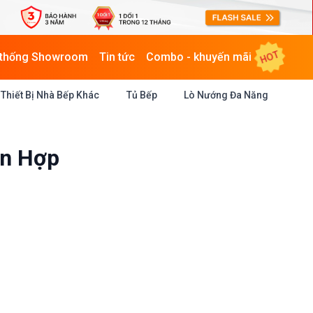
HOT
 thống Showroom
Tin tức
Combo - khuyến mãi
Thiết Bị Nhà Bếp Khác
Tủ Bếp
Lò Nướng Đa Năng
ỗn Hợp