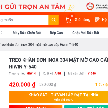
0
Giỏ hàng
Hệ
Mùi
Máy Rửa Chén Bát
Bếp Gas
Chậu Vòi Rửa Bát
Treo khăn đơn inox 304 mặt mờ cao cấp Hiwin Y-540
TREO KHĂN ĐƠN INOX 304 MẶT MỜ CAO CẤ
HIWIN Y-540
|
|
Thương hiệu
HIWIN
Xuất xứ
ANH
Mã sản phẩm
Y-540
420.000 ₫
520.000 ₫
Tiết ki
KHẢO SÁT - TƯ VẤN LẮP ĐẶT TẠI NHÀ
Miễn phí 100%