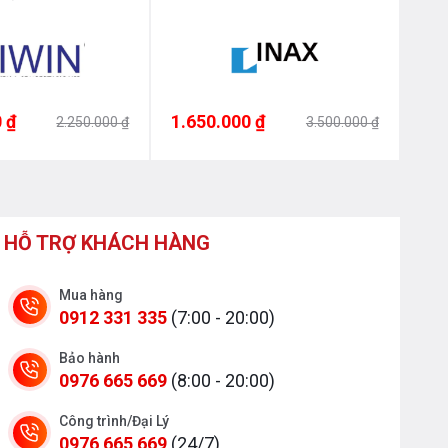
 ₫
1.650.000 ₫
1.5
2.250.000 ₫
3.500.000 ₫
HỖ TRỢ KHÁCH HÀNG
Mua hàng
0912 331 335
(7:00 - 20:00)
Bảo hành
0976 665 669
(8:00 - 20:00)
Công trình/Đại Lý
0976 665 669
(24/7)