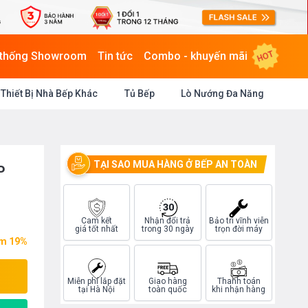
HOT
 thống Showroom
Tin tức
Combo - khuyến mãi
Thiết Bị Nhà Bếp Khác
Tủ Bếp
Lò Nướng Đa Năng
TẠI SAO MUA HÀNG Ở BẾP AN TOÀN
P
Cam kết
Nhận đổi trả
Bảo trì vĩnh viễn
giá tốt nhất
trong 30 ngày
trọn đời máy
ệm 19%
Miễn phí lắp đặt
Giao hàng
Thanh toán
tại Hà Nội
toàn quốc
khi nhận hàng