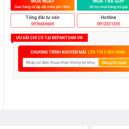
MUA NGAY
MUA TRẢ GÓP
Giao hàng và lắp đặt miễn phí 100%
Hỗ trợ mua hàng trả góp
Tổng đài tư vấn
Hotline
0976665669
0912331335
ƯU ĐÃI CHỈ CÓ TẠI BEPANTOAN.VN
CHƯƠNG TRÌNH KHUYẾN MÃI
LÊN TỚI 3.050.000Đ
Đăng ký ngay