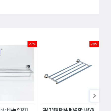
Nôị
0976.665.669
-
0912.331.335
-16%
-53%
Giá treo khăn Hiwin Y-1211
GIÁ TREO KHĂN INAX KF-415VB