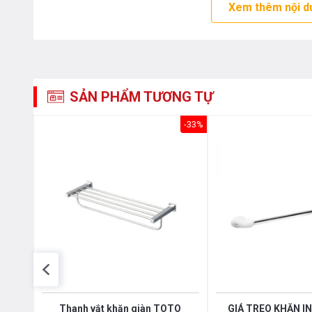
Xem thêm nội d
SẢN PHẨM TƯƠNG TỰ
-46%
-33%
9231
Thanh vắt khăn giàn TOTO
GIÁ TREO KHĂN I