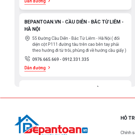
Dẫn đường
BEPANTOAN.VN - CẦU DIỄN - BẮC TỪ LIÊM -
HÀ NỘI
55 Đường Cầu Diễn - Bắc Từ Liêm - Hà Nội ( đối
diện cột P111 đường tàu trên cao bên tay phải
theo hướng đi từ trôi, phùng đi về hướng cầu giấy )
0976.665.669
-
0912.331.335
Dẫn đường
BEPANTOAN.VN - ĐẠI LA - HAI BÀ TRƯNG -
HÀ NỘI
61 Đại La ( Minh Khai ) - Hai Bà TRưng – HN
0976.665.669
-
0912.331.335
HỖ T
Dẫn đường
Chính s