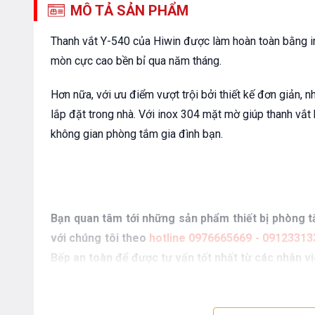
MÔ TẢ SẢN PHẨM
Thanh vắt Y-540 của Hiwin được làm hoàn toàn bằng i
mòn cực cao bền bỉ qua năm tháng.
Hơn nữa, với ưu điểm vượt trội bởi thiết kế đơn giản, nh
lắp đặt trong nhà. Với inox 304 mặt mờ giúp thanh vắt
không gian phòng tắm gia đình bạn.
Bạn quan tâm tới những sản phẩm thiết bị phòng tắ
với chúng tôi theo
hotline 0976665669 - 09123313
Bếp an toàn để được tư vấn tốt nhất từ các nhân v