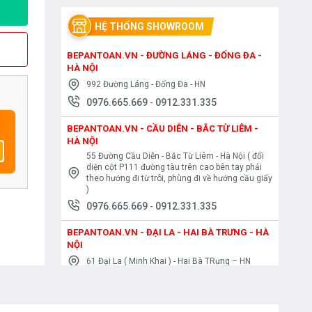
HỆ THỐNG SHOWROOM
BEPANTOAN.VN - ĐƯỜNG LÁNG - ĐỐNG ĐA -
HÀ NỘI
992 Đường Láng - Đống Đa - HN
0976.665.669
-
0912.331.335
BEPANTOAN.VN - CẦU DIỄN - BẮC TỪ LIÊM -
HÀ NỘI
55 Đường Cầu Diễn - Bắc Từ Liêm - Hà Nội ( đối
diện cột P111 đường tàu trên cao bên tay phải
theo hướng đi từ trôi, phùng đi về hướng cầu giấy
)
0976.665.669
-
0912.331.335
BEPANTOAN.VN - ĐẠI LA - HAI BÀ TRƯNG - HÀ
NỘI
61 Đại La ( Minh Khai ) - Hai Bà TRưng – HN
0976.665.669
-
0912.331.335
BEPANTOAN.VN - NGUYỄN TRÃI - THANH