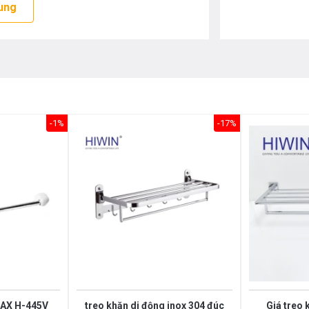
ung
-1%
-17%
NAX H-445V
treo khăn di động inox 304 đúc