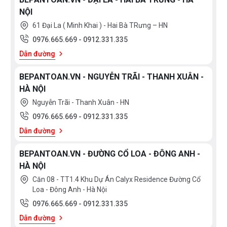
NỘI
61 Đại La ( Minh Khai ) - Hai Bà TRưng – HN
0976.665.669
-
0912.331.335
Dẫn đường
BEPANTOAN.VN - NGUYỄN TRÃI - THANH XUÂN -
HÀ NỘI
Nguyễn Trãi - Thanh Xuân - HN
0976.665.669
-
0912.331.335
Dẫn đường
BEPANTOAN.VN - ĐƯỜNG CỔ LOA - ĐÔNG ANH -
HÀ NỘI
Căn 08 - TT1.4 Khu Dự Án Calyx Residence Đường Cổ
Loa - Đông Anh - Hà Nội
0976.665.669
-
0912.331.335
Dẫn đường