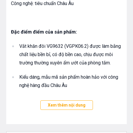
Công nghệ: tiêu chuẩn Châu Âu
Đặc điểm điểm của sản phẩm:
Vắt khăn đôi VG9632 (VGPK06.2) được làm bằng
chất liệu bền bỉ, có độ bền cao, chịu được môi
trường thường xuyên ẩm ướt của phòng tắm.
Kiểu dáng, mẫu mã sản phẩm hoàn hảo với công
nghệ hàng đầu Châu Âu
Bề mặt sản phẩm được mạ lớp mạ hiện đại, cao
Xem thêm nội dung
cấp, giúp bề mặt luôn sáng bóng tạo nên sự khác
biệt so với các dòng phụ kiện khác.
Sản phẩm chống vi khuẩn, không gây ô nhiễm,