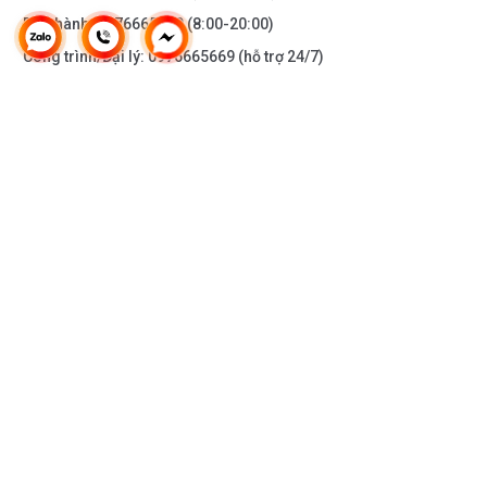
Bảo hành:
0976665669
(8:00-20:00)
Công trình/Đại lý:
0976665669
(hỗ trợ 24/7)
THÔNG TIN KHÁC
DOANH NGHIỆP
DANH MỤC SẢN PHẨM
HỖ TRỢ KHÁCH HÀNG
KẾT NỐI VỚI CHÚNG TÔI