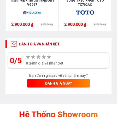
31
Thanh Vắt khăn giàn Viglacera
VÒNG TREO KHĂN TOTO
VG967
TX702AC
Bạn quan tâm tới những sản phẩm thiết bị
phòng tắm và thiết bị nhà bếp vui lòng liên hệ
2.900.000 ₫
với chúng tôi theo
hotline 0976665669 -
2.900.000 ₫
3.500.000 ₫
3.190.000 ₫
0912331335
hoặc trực tiếp địa chỉ hệ thống
của Bếp an toàn để được tư vấn tốt nhất từ
ĐÁNH GIÁ VÀ NHẬN XÉT
các nhân viên bán hàng của chúng tôi
0/5
0 đánh giá và nhận xét
Bạn đánh giá sao về sản phẩm này?
ĐÁNH GIÁ NGAY
Hệ Thống Showroom