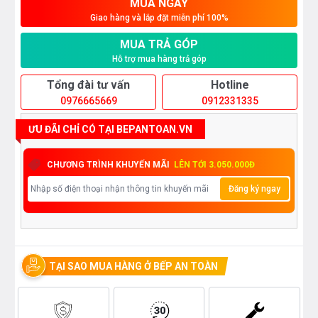
MUA NGAY
Giao hàng và lắp đặt miễn phí 100%
MUA TRẢ GÓP
Hỗ trợ mua hàng trả góp
Tổng đài tư vấn
Hotline
0976665669
0912331335
ƯU ĐÃI CHỈ CÓ TẠI BEPANTOAN.VN
CHƯƠNG TRÌNH KHUYẾN MÃI
LÊN TỚI 3.050.000Đ
Đăng ký ngay
TẠI SAO MUA HÀNG Ở BẾP AN TOÀN