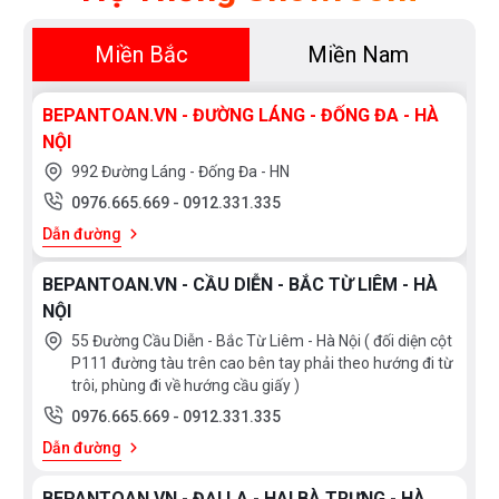
Miền Bắc
Miền Nam
BEPANTOAN.VN - ĐƯỜNG LÁNG - ĐỐNG ĐA - HÀ
NỘI
992 Đường Láng - Đống Đa - HN
0976.665.669
-
0912.331.335
Dẫn đường
BEPANTOAN.VN - CẦU DIỄN - BẮC TỪ LIÊM - HÀ
NỘI
55 Đường Cầu Diễn - Bắc Từ Liêm - Hà Nội ( đối diện cột
P111 đường tàu trên cao bên tay phải theo hướng đi từ
trôi, phùng đi về hướng cầu giấy )
0976.665.669
-
0912.331.335
Dẫn đường
BEPANTOAN.VN - ĐẠI LA - HAI BÀ TRƯNG - HÀ