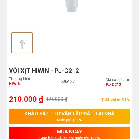
VÒI XỊT HIWIN - PJ-C212
Thương hiệu
Mã sản phẩm
Xuất xứ
HIWIN
PJ-C212
210.000 ₫
425.000 ₫
Tiết kiệm 51%
KHẢO SÁT - TƯ VẤN LẮP ĐẶT TẠI NHÀ
Miễn phí 100%
MUA NGAY
Giao hàng và lắp đặt miễn phí 100%