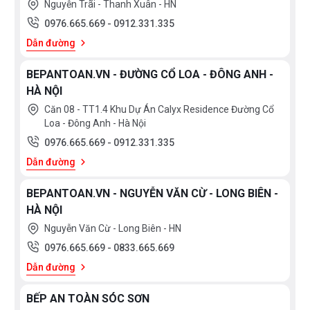
Nguyễn Trãi - Thanh Xuân - HN
0976.665.669
-
0912.331.335
Dẫn đường
BEPANTOAN.VN - ĐƯỜNG CỔ LOA - ĐÔNG ANH -
HÀ NỘI
Căn 08 - TT1.4 Khu Dự Án Calyx Residence Đường Cổ
Loa - Đông Anh - Hà Nội
0976.665.669
-
0912.331.335
Dẫn đường
BEPANTOAN.VN - NGUYỄN VĂN CỪ - LONG BIÊN -
HÀ NỘI
Nguyễn Văn Cừ - Long Biên - HN
0976.665.669
-
0833.665.669
Dẫn đường
BẾP AN TOÀN SÓC SƠN