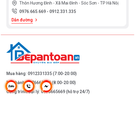
Thôn Hương Đình - Xã Mai Đình - Sóc Sơn - TP Hà Nôị
0976.665.669
-
0912.331.335
Dẫn đường
Mua hàng:
0912331335
(7:00-20:00)
Bảo hành:
0976665669
(8:00-20:00)
Công trình/Đại lý:
0976665669
(hỗ trợ 24/7)
THÔNG TIN KHÁC