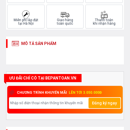
Miễn phí lắp đặt
Giao hàng
Thanh toán
tại Hà Nội
toàn quốc
khi nhận hàng
MÔ TẢ SẢN PHẨM
ƯU ĐÃI CHỈ CÓ TẠI BEPANTOAN.VN
CHƯƠNG TRÌNH KHUYẾN MÃI
LÊN TỚI 3.050.000Đ
Đăng ký ngay