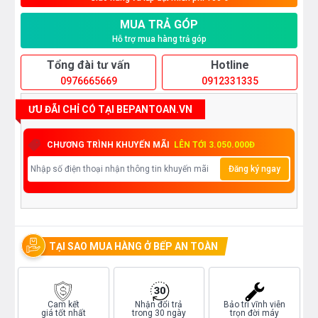
MUA TRẢ GÓP
Hỗ trợ mua hàng trả góp
Tổng đài tư vấn
Hotline
0976665669
0912331335
ƯU ĐÃI CHỈ CÓ TẠI BEPANTOAN.VN
CHƯƠNG TRÌNH KHUYẾN MÃI
LÊN TỚI 3.050.000Đ
Đăng ký ngay
TẠI SAO MUA HÀNG Ở BẾP AN TOÀN
Cam kết
Nhận đổi trả
Bảo trì vĩnh viễn
giá tốt nhất
trong 30 ngày
trọn đời máy