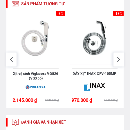
SẢN PHẨM TƯƠNG TỰ
-3%
-13%
Xịt vệ sinh Viglacera VG826
DÂY XỊT INAX CFV-105MP
(VGXp6)
2.145.000 ₫
970.000 ₫
2.210.000 ₫
1.110.000 ₫
ĐÁNH GIÁ VÀ NHẬN XÉT