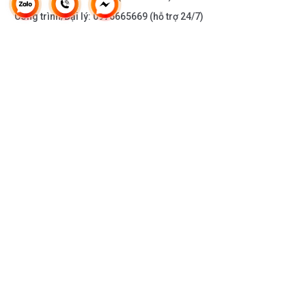
Công trình/Đại lý:
0976665669
(hỗ trợ 24/7)
THÔNG TIN KHÁC
DOANH NGHIỆP
DANH MỤC SẢN PHẨM
HỖ TRỢ KHÁCH HÀNG
KẾT NỐI VỚI CHÚNG TÔI