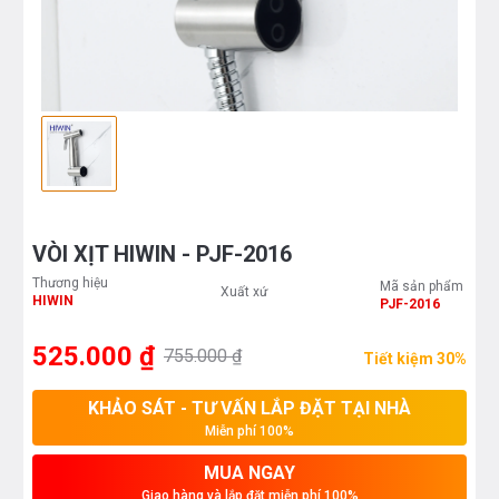
VÒI XỊT HIWIN - PJF-2016
Thương hiệu
Mã sản phẩm
Xuất xứ
HIWIN
PJF-2016
525.000 ₫
755.000 ₫
Tiết kiệm 30%
KHẢO SÁT - TƯ VẤN LẮP ĐẶT TẠI NHÀ
Miễn phí 100%
MUA NGAY
Giao hàng và lắp đặt miễn phí 100%