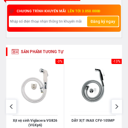
CHƯƠNG TRÌNH KHUYẾN MÃI
LÊN TỚI 3.050.000Đ
Đăng ký ngay
SẢN PHẨM TƯƠNG TỰ
-3%
-13%
Xịt vệ sinh Viglacera VG826
DÂY XỊT INAX CFV-105MP
(VGXp6)