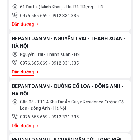
61 Đại La ( Minh Khai ) - Hai Bà TRưng – HN
0976.665.669
-
0912.331.335
Dẫn đường
BEPANTOAN.VN - NGUYỄN TRÃI - THANH XUÂN -
HÀ NỘI
Nguyễn Trãi - Thanh Xuân - HN
0976.665.669
-
0912.331.335
Dẫn đường
BEPANTOAN.VN - ĐƯỜNG CỔ LOA - ĐÔNG ANH -
HÀ NỘI
Căn 08 - TT1.4 Khu Dự Án Calyx Residence Đường Cổ
Loa - Đông Anh - Hà Nội
0976.665.669
-
0912.331.335
Dẫn đường
BEPANTOAN.VN - NGUYỄN VĂN CỪ - LONG BIÊN -