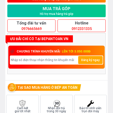
MUA TRẢ GÓP
Hỗ trợ mua hàng trả góp
Tổng đài tư vấn
Hotline
0976665669
0912331335
ƯU ĐÃI CHỈ CÓ TẠI BEPANTOAN.VN
CHƯƠNG TRÌNH KHUYẾN MÃI
LÊN TỚI 3.050.000Đ
Đăng ký ngay
TẠI SAO MUA HÀNG Ở BẾP AN TOÀN
Cam kết
Nhận đổi trả
Bảo trì vĩnh viễn
giá tốt nhất
trong 30 ngày
trọn đời máy