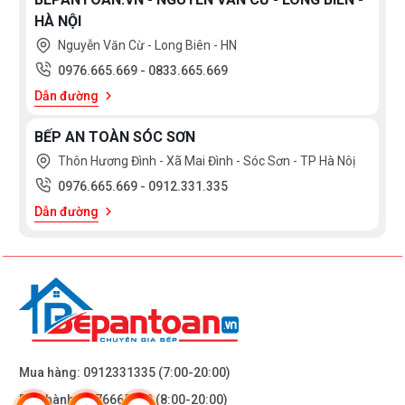
HÀ NỘI
Nguyễn Văn Cừ - Long Biên - HN
0976.665.669
-
0833.665.669
Dẫn đường
BẾP AN TOÀN SÓC SƠN
Thôn Hương Đình - Xã Mai Đình - Sóc Sơn - TP Hà Nôị
0976.665.669
-
0912.331.335
Dẫn đường
Mua hàng:
0912331335
(7:00-20:00)
Bảo hành:
0976665669
(8:00-20:00)