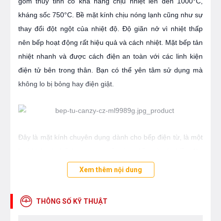
gốm thủy tinh có khả năng chịu nhiệt lên đến 1000°C,
kháng sốc 750°C. Bề mặt kính chịu nóng lạnh cũng như sự
thay đổi đột ngột của nhiệt độ. Độ giãn nở vì nhiệt thấp
nên bếp hoạt động rất hiệu quả và cách nhiệt. Mặt bếp tản
nhiệt nhanh và được cách điện an toàn với các linh kiện
điện tử bên trong thân. Bạn có thể yên tâm sử dụng mà
không lo bị bỏng hay điện giật.
Đây là mặt kính chuyên dụng dành cho bếp điện từ, là một
loại kính có chất lượng cao, rất cứng, bền và có nhiều đặc
điểm nổi trội như: khả năng chịu nhiệt, khả năng chống
Xem thêm nội dung
trầy xước và chống va đập .... Mặt kính gồm các thấu kính
hội tụ, truyền nhiệt từ bếp lên đáy nồi theo phương thẳng
THÔNG SỐ KỸ THUẬT
đứng, không thất thoát nhiệt ra môi trường. Mặt kính màu
xám liền nguyên khối, an toàn, thẩm mỹ và tiện trong việc