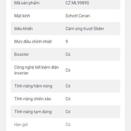
Mã sản phẩm
CZ ML9989G
vệ sinh, lau chùi.
Mặt kính
Schott Ceran
Điều khiển
Cảm ứng trượt Slider
BẾP TỪ CANZY
CZ ML9989G gồm 2 vùng nấu với tổng
Mức điều chỉnh nhiệt
9
công suất chia sẻ là
3700W
. Vùng nấu trái với công suất
Booster
Có
là
2400W
khi kích hoạt tính năng nấu siêu nhanh Booster
công suất lên tới
3000W
, vùng nấu phải với công suất
Công nghệ tiết kiệm điện
Có
là
2400W
khi kích hoạt tính năng nấu siêu nhanh Booster
Inverter
công suất lên tới
3000W
. Chức năng
Booster
nấu siêu
Tính năng hâm nóng
Có
nhanh, tuy nhiên thời gian tối đa mặc định dùng chức năng
này là 10 phút/lần tránh quá tải.
Tính năng chiên xào
Có
Tính năng tạm dừng
Có
Hẹn giờ
Có