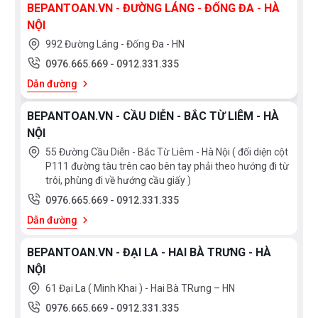
tục đun nấu trở lại bằng việc nhấn vào thanh trượt Slider
BEPANTOAN.VN - ĐƯỜNG LÁNG - ĐỐNG ĐA - HÀ
hoặc phím Pause, bếp sẽ hoạt động trở lại đúng cài đặt
NỘI
trước đó khi được khởi chạy trở lại.
992 Đường Láng - Đống Đa - HN
0976.665.669
-
0912.331.335
Tính năng nấu cơm thông minh:
Không chỉ với nấu cơm
Dẫn đường
mà bạn có thể dùng chức năng này để ninh hầm các món
BEPANTOAN.VN - CẦU DIỄN - BẮC TỪ LIÊM - HÀ
với nồi áp suất như nồi cơm điện. Bếp tự động cài đặt quá
NỘI
trình nấu phù hợp trong đúng 35’ cho bạn món ăn ninh
55 Đường Cầu Diễn - Bắc Từ Liêm - Hà Nội ( đối diện cột
vừa tới ngon miệng.
P111 đường tàu trên cao bên tay phải theo hướng đi từ
trôi, phùng đi về hướng cầu giấy )
Chức năng rã đông thực phẩm với mức nhiệt
50ºC-
0976.665.669
-
0912.331.335
70ºC
:
Bếp từ Canzy CZ ML9989G là một trong số ít các
Dẫn đường
bếp từ được trang bị chức năng rã đông thực phẩm, với cơ
chế hoạt động hợp lý, bếp có thể rã đông thực phẩm
BEPANTOAN.VN - ĐẠI LA - HAI BÀ TRƯNG - HÀ
NỘI
tương tự chức năng của lò vi sóng.
61 Đại La ( Minh Khai ) - Hai Bà TRưng – HN
Chức năng chiên rán Frying với mức nhiệt độ
0976.665.669
-
0912.331.335