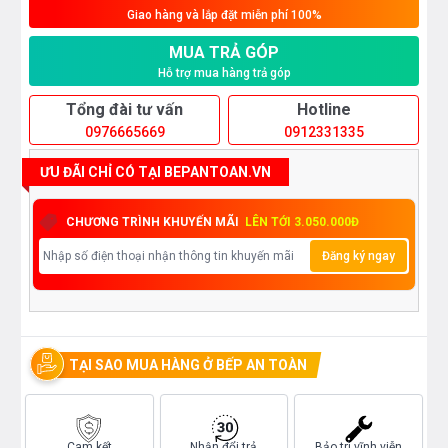
Giao hàng và lắp đặt miễn phí 100%
MUA TRẢ GÓP
Hỗ trợ mua hàng trả góp
Tổng đài tư vấn
Hotline
0976665669
0912331335
ƯU ĐÃI CHỈ CÓ TẠI BEPANTOAN.VN
CHƯƠNG TRÌNH KHUYẾN MÃI
LÊN TỚI 3.050.000Đ
Đăng ký ngay
TẠI SAO MUA HÀNG Ở BẾP AN TOÀN
Cam kết
Nhận đổi trả
Bảo trì vĩnh viễn