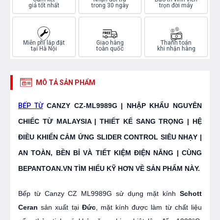
giá tốt nhất
trong 30 ngày
trọn đời máy
Miễn phí lắp đặt
Giao hàng
Thanh toán
tại Hà Nội
toàn quốc
khi nhận hàng
MÔ TẢ SẢN PHẨM
BẾP TỪ
C
ANZY CZ-ML9989G | NHẬP KHẨU NGUYÊN
CHIẾC TỪ MALAYSIA | THIẾT KẾ SANG TRỌNG | HỆ
ĐIỀU KHIỂN CẢM ỨNG SLIDER CONTROL SIÊU NHẠY |
AN TOÀN, BỀN BỈ VÀ TIẾT KIỆM ĐIỆN NĂNG | CÙNG
BEPANTOAN.VN TÌM HIỂU KỸ HƠN VỀ SẢN PHẨM NÀY.
Bếp từ Canzy CZ ML9989G sử dụng mặt kính
Schott
Ceran
sản xuất tại
Đức
, mặt kính được làm từ chất liệu