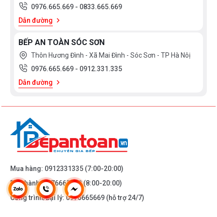
0976.665.669
-
0833.665.669
lại quá trình oxi hóa và rò rỉ điện nên rất an toàn cho người
Dẫn đường
sử dụng và thích hợp với khí hậu nhiệt đới gió mùa tại Việt
Nam.
BẾP AN TOÀN SÓC SƠN
Thôn Hương Đình - Xã Mai Đình - Sóc Sơn - TP Hà Nôị
0976.665.669
-
0912.331.335
Dẫn đường
Bếp từ Canzy CZ-ML9989G
có cấu thân vỏ bằng thép
không gỉ kết hợp bầu nhựa ABS cao cấp bảo vệ bo
mạch với xung quanh là các khe thoát nhiệt được bố
trí hợp lý kết hợp vùng hệ thống quạt làm mát dạng ly
tâm siêu êm ái giúp bếp vận hành ổn định và liên tục
Mua hàng:
0912331335
(7:00-20:00)
trong thời gian dài.
Bảo hành:
0976665669
(8:00-20:00)
Công trình/Đại lý:
0976665669
(hỗ trợ 24/7)
TÍNH NĂNG AN TOÀN