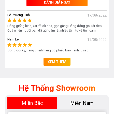
ĐÁNH GIÁ NGAY
Led sắc nét để bạn điều chỉnh cho phù hợp với các món
ăn. Bếp còn được trang bị thêm các chức năng nấu thông
Lê Phương Linh
17/08/2022
minh là tính năng tạm dừng, hâm nóng, rã đông, nấu cơm
Hàng giống hình, xài rất ok nha, gọn gàng Hàng đóng gói rất đẹp.
và chiên rán.
Quả nhiên người bán đã gửi gắm rất nhiều tâm tư và tình cảm
Nam Le
17/08/2022
Đóng gói kỹ, hàng chính hãng có phiếu bảo hành. 5 sao
Bếp từ Canzy CZ-ML9989G
thiết kế bảng điều khiển
XEM THÊM
dạng trượt Slider Control độc lập cho từng vùng nấu
với 9 dải công suất cùng các tiện ích được cài đặt
sẵn. Siêu nhạy, dễ dàng sử dụng và phù hợp với mọi
Hệ Thống Showroom
lứa tuổi
Chức năng tạm dừng và ghi nhớ chương trình Pause
Miền Bắc
Miền Nam
& Recall:
Tạm dừng bếp khi đang đun nấu, sau đó ta tiếp