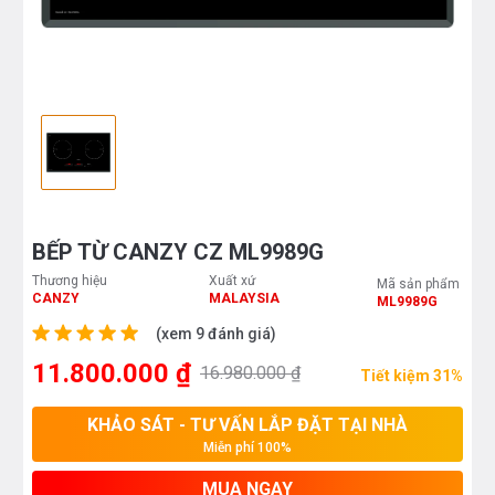
BẾP TỪ CANZY CZ ML9989G
Thương hiệu
Xuất xứ
Mã sản phẩm
CANZY
MALAYSIA
ML9989G
(xem 9 đánh giá)
11.800.000 ₫
16.980.000 ₫
Tiết kiệm 31%
KHẢO SÁT - TƯ VẤN LẮP ĐẶT TẠI NHÀ
Miễn phí 100%
MUA NGAY