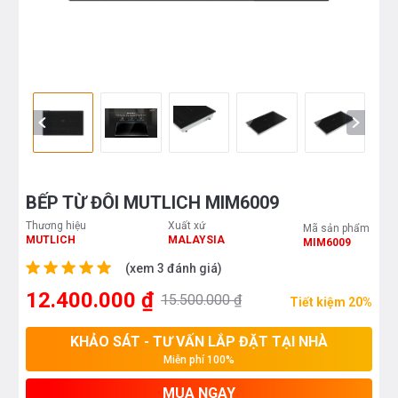
BẾP TỪ ĐÔI MUTLICH MIM6009
Thương hiệu
Xuất xứ
Mã sản phẩm
MUTLICH
MALAYSIA
MIM6009
(xem 3 đánh giá)
12.400.000 ₫
15.500.000 ₫
Tiết kiệm 20%
KHẢO SÁT - TƯ VẤN LẮP ĐẶT TẠI NHÀ
Miễn phí 100%
MUA NGAY