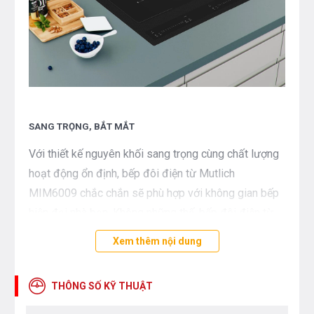
SANG TRỌNG, BẮT MẮT
Với thiết kế nguyên khối sang trọng cùng chất lượng
hoạt động ổn định, bếp đôi điện từ Mutlich
MIM6009 chắc chắn sẽ phù hợp với không gian bếp
hiện đại nhà bạn. Không những thế, bếp đôi điện từ
Mutlich MIM6009 với công suất lớn và đa dạng tính
Xem thêm nội dung
năng sẽ giúp bạn nấu nướng thuận tiện và nhanh
chóng hơn, lại còn tiết kiệm tối đa thời gian và điện
THÔNG SỐ KỸ THUẬT
năng tiêu thụ.