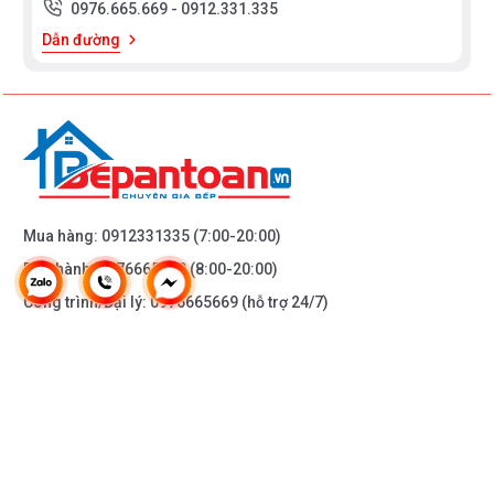
0976.665.669
-
0912.331.335
Dẫn đường
Mua hàng:
0912331335
(7:00-20:00)
Bảo hành:
0976665669
(8:00-20:00)
Công trình/Đại lý:
0976665669
(hỗ trợ 24/7)
THÔNG TIN KHÁC
DOANH NGHIỆP