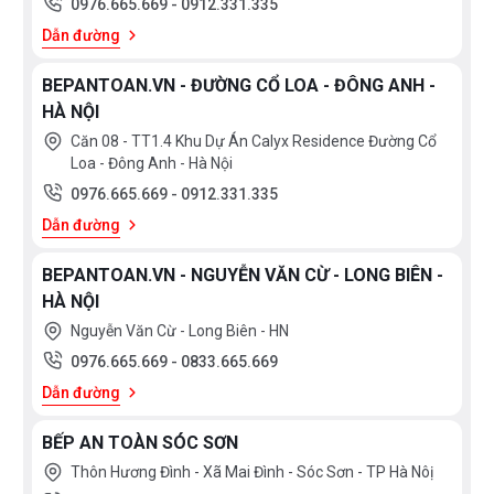
0976.665.669
-
0912.331.335
phòng tắm vui lòng liên hệ với chúng tôi
Dẫn đường
theo hotline 0976665669 - 0912331335 để có giá
tốt nhất hoặc tới trực tiếp địa chỉ hệ thống
BEPANTOAN.VN - ĐƯỜNG CỔ LOA - ĐÔNG ANH -
của Bếp an toàn để được tư vấn tốt nhất từ các
HÀ NỘI
nhân viên bán hàng của chúng tôi!
Căn 08 - TT1.4 Khu Dự Án Calyx Residence Đường Cổ
Loa - Đông Anh - Hà Nội
0976.665.669
-
0912.331.335
Dẫn đường
BEPANTOAN.VN - NGUYỄN VĂN CỪ - LONG BIÊN -
HÀ NỘI
Nguyễn Văn Cừ - Long Biên - HN
0976.665.669
-
0833.665.669
Dẫn đường
BẾP AN TOÀN SÓC SƠN
Thôn Hương Đình - Xã Mai Đình - Sóc Sơn - TP Hà Nôị