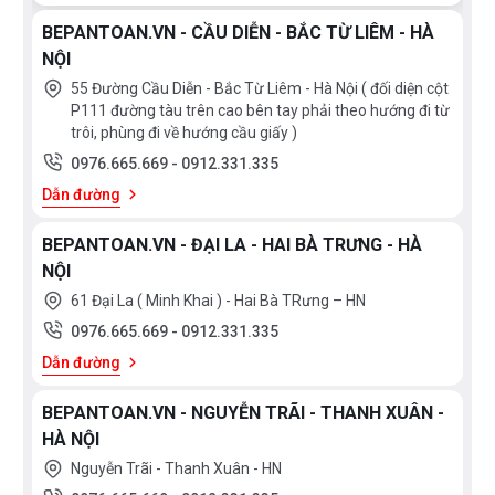
máy và kéo dài tuổi thọ sản phẩm.
BEPANTOAN.VN - CẦU DIỄN - BẮC TỪ LIÊM - HÀ
NỘI
55 Đường Cầu Diễn - Bắc Từ Liêm - Hà Nội ( đối diện cột
P111 đường tàu trên cao bên tay phải theo hướng đi từ
trôi, phùng đi về hướng cầu giấy )
0976.665.669
-
0912.331.335
Dẫn đường
BEPANTOAN.VN - ĐẠI LA - HAI BÀ TRƯNG - HÀ
NỘI
61 Đại La ( Minh Khai ) - Hai Bà TRưng – HN
0976.665.669
-
0912.331.335
Dẫn đường
BEPANTOAN.VN - NGUYỄN TRÃI - THANH XUÂN -
HÀ NỘI
Bạn quan tâm tới những sản phẩm bếp từ cũng
Nguyễn Trãi - Thanh Xuân - HN
như các sản phẩm thiết bị nhà bếp và thiết bị