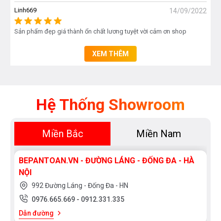
Linh669
14/09/2022
Sản phẩm đẹp giá thành ổn chất lương tuyệt vời cảm ơn shop
XEM THÊM
ĐA TÍNH NĂNG THÔNG MINH, AN TOÀN
Hệ Thống Showroom
Bếp đôi điện từ Mutlich MIM6009 được tích hợp các
Miền Bắc
Miền Nam
tính năng an toàn nhằm mang đến sự tiện lợi khi sử
dụng cho người tiêu dùng. Bên cạnh việc sở hữu các
BEPANTOAN.VN - ĐƯỜNG LÁNG - ĐỐNG ĐA - HÀ
tính năng như hẹn giờ tới 240 phút, khóa trẻ em an
NỘI
toàn, bếp Mutlich MIM6009 còn có: Chế độ chiên
992 Đường Láng - Đống Đa - HN
riêng biệt, chia sẻ công suất cùng khả năng tự động
0976.665.669
-
0912.331.335
nhận diện vùng nấu. Ngoài ra, bếp Mutlich còn có bộ
Dẫn đường
lọc khử nhiễu từ EMC giúp bảo vệ các linh kiện trong