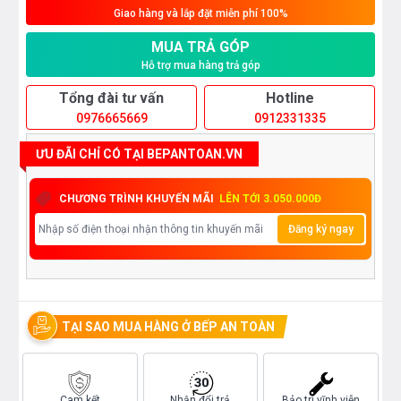
Giao hàng và lắp đặt miễn phí 100%
MUA TRẢ GÓP
Hỗ trợ mua hàng trả góp
Tổng đài tư vấn
Hotline
0976665669
0912331335
ƯU ĐÃI CHỈ CÓ TẠI BEPANTOAN.VN
CHƯƠNG TRÌNH KHUYẾN MÃI
LÊN TỚI 3.050.000Đ
Đăng ký ngay
TẠI SAO MUA HÀNG Ở BẾP AN TOÀN
Cam kết
Nhận đổi trả
Bảo trì vĩnh viễn