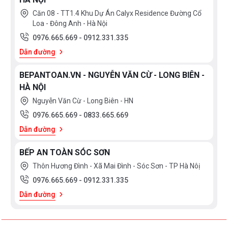
Căn 08 - TT1.4 Khu Dự Án Calyx Residence Đường Cổ
Bếp từ Feuer F58S trang bị nhiều tiện ích hỗ trợ
Loa - Đông Anh - Hà Nội
người nội trợ giúp việc nấu ăn trở lên nhanh chóng
0976.665.669
-
0912.331.335
và dễ dàng hơn.
Dẫn đường
BEPANTOAN.VN - NGUYỄN VĂN CỪ - LONG BIÊN -
Bếp từ Feuer
F58S được tích hợp chức năng tự nhận
HÀ NỘI
diện vùng nấu, khi ta đặt nồi lên 1 trong 3 vùng nấu
Nguyễn Văn Cừ - Long Biên - HN
sau đó ấn nút khởi động bếp sau thời gian 1-2 giây
0976.665.669
-
0833.665.669
bếp sẽ tự động tìm vùng nấu đã có nồi, ta chỉ việc
Dẫn đường
điều chỉnh mức công suất to nhỏ theo ý muốn mà
không phải thao tác chọn vùng nấu như bếp thông
BẾP AN TOÀN SÓC SƠN
thường. Công nghệ
Inverter EMF Shielding
được áp
Thôn Hương Đình - Xã Mai Đình - Sóc Sơn - TP Hà Nôị
dụng trên bếp từ Feuer F58S có khả năng phản ứng
0976.665.669
-
0912.331.335
thay đổi công suất theo điều khiển ngay tức thì, khi
Dẫn đường
người dùng điều chỉnh tăng giảm nhiệt độ đun nấu,
bếp điều chỉnh thay đổi tức thì về mức nhiệt độ mong