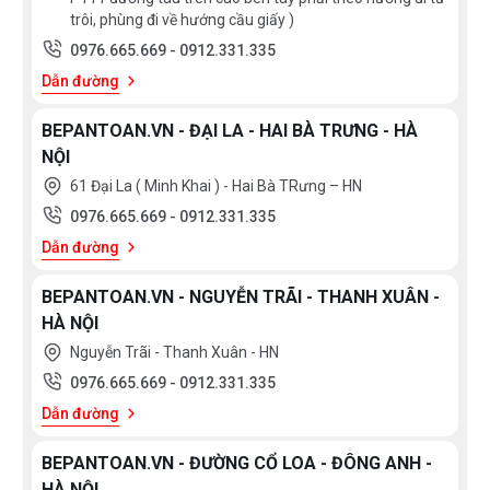
khoảng 50%. Bởi vậy, sử dụng bếp từ này không
trôi, phùng đi về hướng cầu giấy )
những giúp bạn tiết kiệm thời gian nấu một nửa mà
0976.665.669
-
0912.331.335
còn tiết kiệm điện năng, tiết kiệm chi phí hàng tháng
Dẫn đường
cho gia đình. Ưu điểm nổi bật của bếp từ là khả năng
BEPANTOAN.VN - ĐẠI LA - HAI BÀ TRƯNG - HÀ
đun nấu cực nhanh với nguyên lý hoạt động của sóng
NỘI
từ tác động vuông góc với đáy nồi giúp tiết kiệm thời
61 Đại La ( Minh Khai ) - Hai Bà TRưng – HN
gian đun nấu đến tối đa.
0976.665.669
-
0912.331.335
Dẫn đường
BEPANTOAN.VN - NGUYỄN TRÃI - THANH XUÂN -
HÀ NỘI
Nguyễn Trãi - Thanh Xuân - HN
0976.665.669
-
0912.331.335
Dẫn đường
BEPANTOAN.VN - ĐƯỜNG CỔ LOA - ĐÔNG ANH -
HÀ NỘI