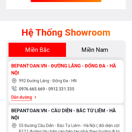
Hệ Thống Showroom
Miền Bắc
Miền Nam
BEPANTOAN.VN - ĐƯỜNG LÁNG - ĐỐNG ĐA - HÀ
Bếp từ Feuer F58S được ứng dụng công nghệ
NỘI
Inverter giúp tiết kiệm tối đa điện năng mà bếp
992 Đường Láng - Đống Đa - HN
vẫn đạt hiệu suất xử lý cao nhất trong quá trình sử
0976.665.669
-
0912.331.335
dụng.
Dẫn đường
BEPANTOAN.VN - CẦU DIỄN - BẮC TỪ LIÊM - HÀ
Bếp từ Feuer
F58S không sử dụng lửa để làm chín
NỘI
thức ăn và dùng năng lượng cảm ứng từ, vì thế hiệu
55 Đường Cầu Diễn - Bắc Từ Liêm - Hà Nội ( đối diện cột
suất nấu đạt tới 90%, trong khi bếp gas chỉ đạt
P111 đường tàu trên cao bên tay phải theo hướng đi từ