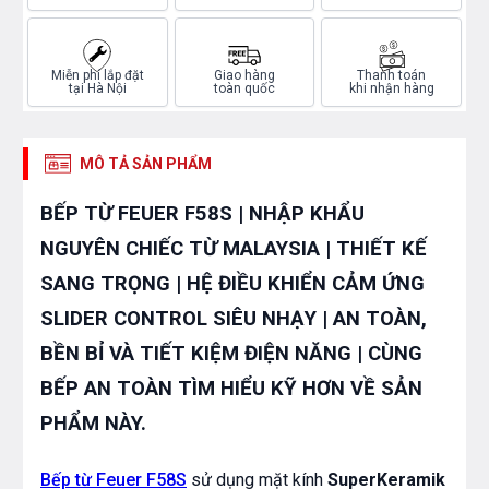
Miễn phí lắp đặt
Giao hàng
Thanh toán
tại Hà Nội
toàn quốc
khi nhận hàng
MÔ TẢ SẢN PHẨM
BẾP TỪ FEUER F58S | NHẬP KHẨU
NGUYÊN CHIẾC TỪ MALAYSIA | THIẾT KẾ
SANG TRỌNG | HỆ ĐIỀU KHIỂN CẢM ỨNG
SLIDER CONTROL SIÊU NHẠY | AN TOÀN,
BỀN BỈ VÀ TIẾT KIỆM ĐIỆN NĂNG | CÙNG
BẾP AN TOÀN TÌM HIỂU KỸ HƠN VỀ SẢN
PHẨM NÀY.
Bếp từ Feuer F58S
sử dụng mặt kính
SuperKeramik