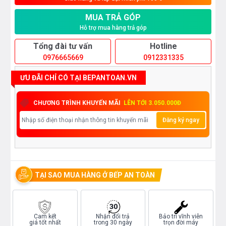
MUA TRẢ GÓP
Hỗ trợ mua hàng trả góp
Tổng đài tư vấn
Hotline
0976665669
0912331335
ƯU ĐÃI CHỈ CÓ TẠI BEPANTOAN.VN
CHƯƠNG TRÌNH KHUYẾN MÃI
LÊN TỚI 3.050.000Đ
Đăng ký ngay
TẠI SAO MUA HÀNG Ở BẾP AN TOÀN
Cam kết
Nhận đổi trả
Bảo trì vĩnh viễn
giá tốt nhất
trong 30 ngày
trọn đời máy