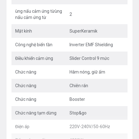
ùng nấu cảm ứng từùng
2
nấu cảm ứng từ
Phối cảnh - Bếp từ Feuer F58S
Mặt kính
SuperKeramik
Đây là mặt kính chuyên dụng dành cho bếp điện từ, là
Công nghệ biến tần
Inverter EMF Shielding
một loại kính có chất lượng cao, rất cứng, bền và có
nhiều đặc điểm nổi trội như: khả năng chịu nhiệt, khả
Điều khiển cảm ứng
Slider Control 9 mức
năng chống trầy xước và chống va đập .... Mặt kính
gồm các thấu kính hội tụ, truyền nhiệt từ bếp lên đáy
Chức năng
Hâm nóng, giữ ấm
nồi theo phương thẳng đứng, không thất thoát nhiệt ra
Chức năng
Chiên rán
môi trường. Mặt kính màu xám liền nguyên khối, an
toàn, thẩm mỹ và tiện trong việc vệ sinh, lau chùi.
Chức năng
Booster
Chức năng tạm dừng
Stop&go
Điện áp
220V-240V/50-60Hz