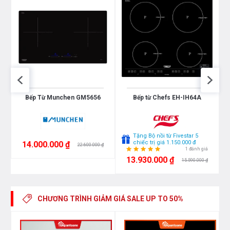
lên công suất tương đương với mức nhiệt lượng lớn
nhất. Do đó, các món ăn được nấu chín nhanh hơn, tiết
kiệm thời gian vào bếp cho chị em nội trợ. Chức năng
Booster nấu siêu nhanh, tuy nhiên thời gian tối đa mặc
định dùng chức năng này là 10 phút / lần tránh quá tải.
Bếp Từ Munchen GM5656
Bếp từ Chefs EH-IH64A
Tặng Bộ nồi từ Fivestar 5
chiếc trị giá 1.150.000 đ
14.000.000 ₫
22.600.000 ₫
1 đánh giá
13.930.000 ₫
15.590.000 ₫
CHƯƠNG TRÌNH GIẢM GIÁ
SALE UP TO 50%
Toàn cảnh - Bếp từ Feuer F58S - Nhập khẩu