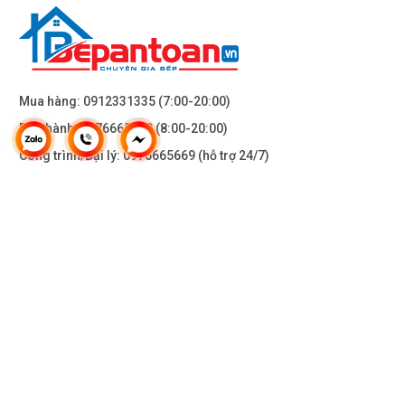
muốn.
Mua hàng:
0912331335
(7:00-20:00)
Bảo hành:
0976665669
(8:00-20:00)
Công trình/Đại lý:
0976665669
(hỗ trợ 24/7)
THÔNG TIN KHÁC
Bếp từ Feuer F58S - Thiết kế mới cùng những trải
DOANH NGHIỆP
nghiệm mới.
DANH MỤC SẢN PHẨM
Bếp từ Feuer
F58S sử dụng bảng điều khiển cảm ứng
dạng trượt
Slider Control
hiện đại với 10 cấp độ
HỖ TRỢ KHÁCH HÀNG