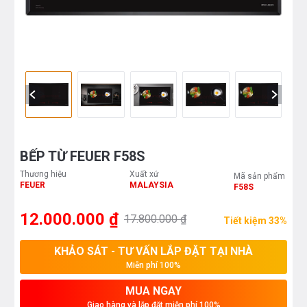
BẾP TỪ FEUER F58S
Thương hiệu
Xuất xứ
Mã sản phẩm
FEUER
MALAYSIA
F58S
12.000.000 ₫
17.800.000 ₫
Tiết kiệm 33%
KHẢO SÁT - TƯ VẤN LẮP ĐẶT TẠI NHÀ
Miễn phí 100%
MUA NGAY
Giao hàng và lắp đặt miễn phí 100%