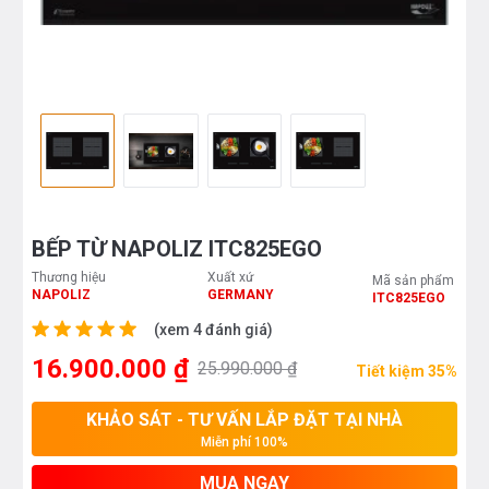
BẾP TỪ NAPOLIZ ITC825EGO
Thương hiệu
Xuất xứ
Mã sản phẩm
NAPOLIZ
GERMANY
ITC825EGO
(xem 4 đánh giá)
16.900.000 ₫
25.990.000 ₫
Tiết kiệm 35%
KHẢO SÁT - TƯ VẤN LẮP ĐẶT TẠI NHÀ
Miễn phí 100%
MUA NGAY