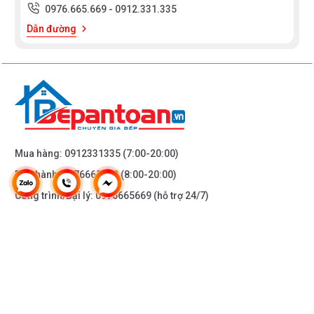
0976.665.669
-
0912.331.335
Dẫn đường
Mua hàng:
0912331335
(7:00-20:00)
Bảo hành:
0976665669
(8:00-20:00)
Công trình/Đại lý:
0976665669
(hỗ trợ 24/7)
THÔNG TIN KHÁC
DOANH NGHIỆP