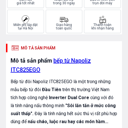
giá tốt nhất
trong 30 ngày
trọn đời máy
Miễn phí lắp đặt
Giao hàng
Thanh toán
tại Hà Nội
toàn quốc
khi nhận hàng
MÔ TẢ SẢN PHẨM
Mô tả sản phẩm
bếp từ Napoliz
ITC825EGO
Bếp từ đôi Napoliz ITC825EGO là một trong những
mẫu bếp từ đôi
Đầu Tiên
trên thị trường Việt Nam
tích hợp công nghệ
Inverter Dual Core
cùng với đó
là tính năng nấu thông minh
"Sôi lăn tăn ở mức công
suất thấp".
Đây là tính năng hết sức thú vị rất phù hợp
dùng để
nấu cháo, luộc rau hay các món hầm...