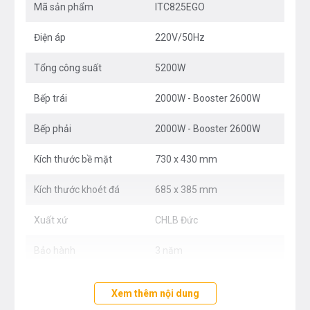
Mã sản phẩm
ITC825EGO
THÔNG TIN CHI TIẾT SẢN PHẨM
Điện áp
220V/50Hz
Tính năng sản phẩm
Tổng công suất
5200W
Sử dụng công nghệ
Inverter
thông minh vượt trội.
Bếp trái
2000W - Booster 2600W
Bàn phím cảm ứng
Slider Control
, 9 mức công
Bếp phải
2000W - Booster 2600W
suất + Booster
Công nghệ xanh
“ECOgreen technology”
Kích thước bề mặt
730 x 430 mm
Công suất cực lớn với tính năng nấu
Kích thước khoét đá
685 x 385 mm
nhanh
Booster - max 2600W
Xuất xứ
CHLB Đức
Tính năng tạm dừng chương trình
Pause
Bảo hành
3 năm
Mặt kính
Schott Ceran - Germany
, vát cạnh thời
trang, bo viền nhôm
Xem thêm nội dung
Hẹn giờ độc lập cho từng vùng nấu