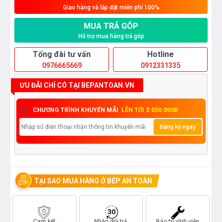
Giao hàng và lắp đặt miễn phí 100%
MUA TRẢ GÓP
Hỗ trợ mua hàng trả góp
Tổng đài tư vấn
Hotline
0976665669
0912331335
ƯU ĐÃI CHỈ CÓ TẠI BEPANTOAN.VN
CHƯƠNG TRÌNH KHUYẾN MÃI
LÊN TỚI 3.050.000Đ
Đăng ký ngay
TẠI SAO MUA HÀNG Ở BẾP AN TOÀN
Cam kết
Nhận đổi trả
Bảo trì vĩnh viễn