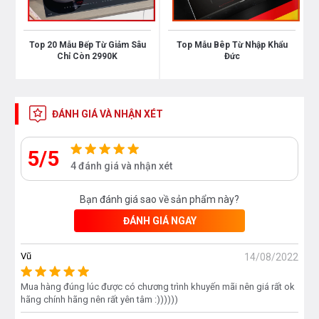
Bếp phải: 2000W - Booster 2600W
Kích thước bề mặt: 730 x 430 mm
Top 20 Mẫu Bếp Từ Giảm Sâu
Top Mẫu Bêp Từ Nhập Khẩu
Chỉ Còn 2990K
Đức
Kích thước khoét đá: 685 x 385 mm
Kích thước lắp đặt sản phẩm
ĐÁNH GIÁ VÀ NHẬN XÉT
5/5
4 đánh giá và nhận xét
Bạn đánh giá sao về sản phẩm này?
ĐÁNH GIÁ NGAY
Vũ
14/08/2022
Mua hàng đúng lúc được có chương trình khuyến mãi nên giá rất ok
hãng chính hãng nên rất yên tâm :))))))