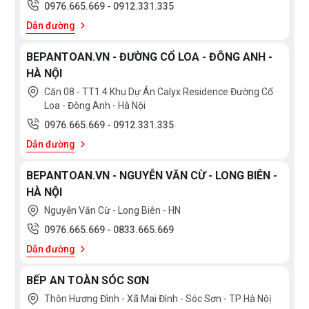
0976.665.669
-
0912.331.335
Dẫn đường
BEPANTOAN.VN - ĐƯỜNG CỔ LOA - ĐÔNG ANH -
HÀ NỘI
Căn 08 - TT1.4 Khu Dự Án Calyx Residence Đường Cổ
Loa - Đông Anh - Hà Nội
0976.665.669
-
0912.331.335
Dẫn đường
BEPANTOAN.VN - NGUYỄN VĂN CỪ - LONG BIÊN -
HÀ NỘI
Nguyễn Văn Cừ - Long Biên - HN
0976.665.669
-
0833.665.669
Dẫn đường
BẾP AN TOÀN SÓC SƠN
Thôn Hương Đình - Xã Mai Đình - Sóc Sơn - TP Hà Nôị