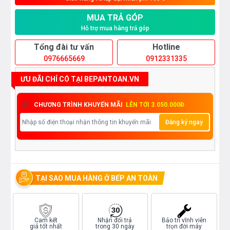
MUA TRẢ GÓP
Hỗ trợ mua hàng trả góp
Tổng đài tư vấn
Hotline
0976665669
0912331335
ƯU ĐÃI CHỈ CÓ TẠI BEPANTOAN.VN
CHƯƠNG TRÌNH KHUYẾN MÃI
LÊN TỚI 3.050.000Đ
Đăng ký ngay
TẠI SAO MUA HÀNG Ở BẾP AN TOÀN
Cam kết
Nhận đổi trả
Bảo trì vĩnh viễn
giá tốt nhất
trong 30 ngày
trọn đời máy