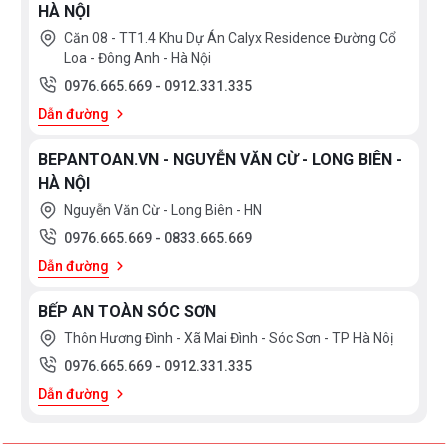
HÀ NỘI
Căn 08 - TT1.4 Khu Dự Án Calyx Residence Đường Cổ
Loa - Đông Anh - Hà Nội
0976.665.669
-
0912.331.335
Dẫn đường
BEPANTOAN.VN - NGUYỄN VĂN CỪ - LONG BIÊN -
HÀ NỘI
Nguyễn Văn Cừ - Long Biên - HN
0976.665.669
-
0833.665.669
Dẫn đường
BẾP AN TOÀN SÓC SƠN
Thôn Hương Đình - Xã Mai Đình - Sóc Sơn - TP Hà Nôị
0976.665.669
-
0912.331.335
Dẫn đường