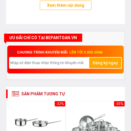
Xem thêm nội dung
ƯU ĐÃI CHỈ CÓ TẠI BEPANTOAN.VN
CHƯƠNG TRÌNH KHUYẾN MÃI
LÊN TỚI 3.050.000Đ
Đăng ký ngay
SẢN PHẨM TƯƠNG TỰ
40%
-32%
-35%