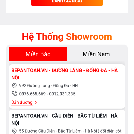
ĐÁNH GIÁ NGAY
Hệ Thống Showroom
Miền Bắc
Miền Nam
BEPANTOAN.VN - ĐƯỜNG LÁNG - ĐỐNG ĐA - HÀ
NỘI
992 Đường Láng - Đống Đa - HN
0976.665.669
-
0912.331.335
Dẫn đường
BEPANTOAN.VN - CẦU DIỄN - BẮC TỪ LIÊM - HÀ
NỘI
55 Đường Cầu Diễn - Bắc Từ Liêm - Hà Nội ( đối diện cột