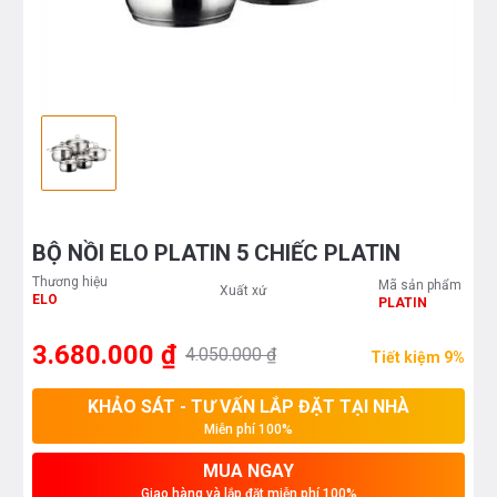
BỘ NỒI ELO PLATIN 5 CHIẾC PLATIN
Thương hiệu
Mã sản phẩm
Xuất xứ
ELO
PLATIN
3.680.000 ₫
4.050.000 ₫
Tiết kiệm 9%
KHẢO SÁT - TƯ VẤN LẮP ĐẶT TẠI NHÀ
Miễn phí 100%
MUA NGAY
Giao hàng và lắp đặt miễn phí 100%