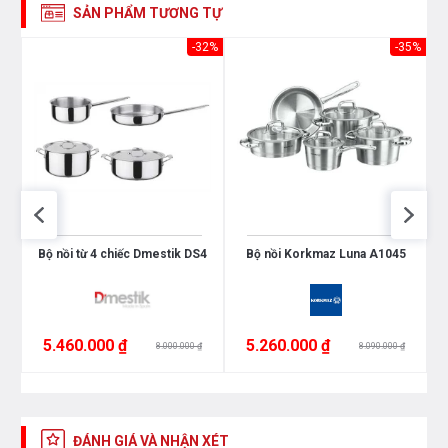
SẢN PHẨM TƯƠNG TỰ
39%
-32%
-35%
S
Bộ nồi từ 4 chiếc Dmestik DS4
Bộ nồi Korkmaz Luna A1045
5.460.000 ₫
5.260.000 ₫
8.000.000 ₫
8.090.000 ₫
ĐÁNH GIÁ VÀ NHẬN XÉT