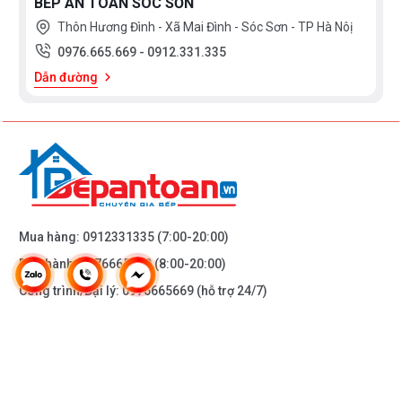
BẾP AN TOÀN SÓC SƠN
Thôn Hương Đình - Xã Mai Đình - Sóc Sơn - TP Hà Nôị
0976.665.669
-
0912.331.335
Dẫn đường
Mua hàng:
0912331335
(7:00-20:00)
Bảo hành:
0976665669
(8:00-20:00)
Công trình/Đại lý:
0976665669
(hỗ trợ 24/7)
THÔNG TIN KHÁC