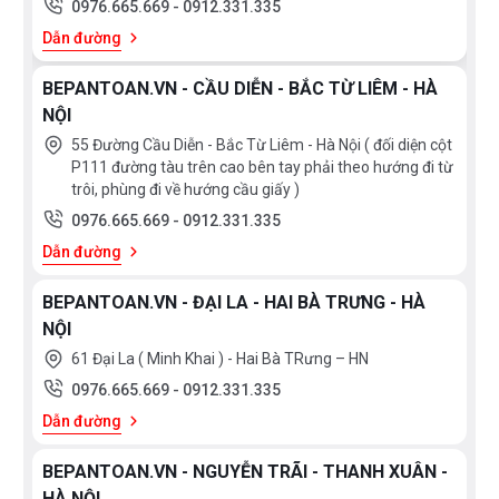
0976.665.669
-
0912.331.335
Dẫn đường
BEPANTOAN.VN - CẦU DIỄN - BẮC TỪ LIÊM - HÀ
NỘI
55 Đường Cầu Diễn - Bắc Từ Liêm - Hà Nội ( đối diện cột
P111 đường tàu trên cao bên tay phải theo hướng đi từ
trôi, phùng đi về hướng cầu giấy )
0976.665.669
-
0912.331.335
Dẫn đường
BEPANTOAN.VN - ĐẠI LA - HAI BÀ TRƯNG - HÀ
NỘI
61 Đại La ( Minh Khai ) - Hai Bà TRưng – HN
0976.665.669
-
0912.331.335
Dẫn đường
BEPANTOAN.VN - NGUYỄN TRÃI - THANH XUÂN -
HÀ NỘI