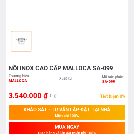
NỒI INOX CAO CẤP MALLOCA SA-099
Thương hiệu
Mã sản phẩm
Xuất xứ
MALLOCA
SA-099
3.540.000 ₫
0 ₫
Tiết kiệm 0%
KHẢO SÁT - TƯ VẤN LẮP ĐẶT TẠI NHÀ
Miễn phí 100%
MUA NGAY
Giao hàng và lắp đặt miễn phí 100%