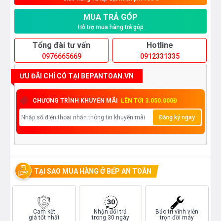
MUA TRẢ GÓP
Hỗ trợ mua hàng trả góp
Tổng đài tư vấn
Hotline
0976665669
0912331335
ƯU ĐÃI CHỈ CÓ TẠI BEPANTOAN.VN
CHƯƠNG TRÌNH KHUYẾN MÃI
LÊN TỚI 3.050.000Đ
Đăng ký ngay
TẠI SAO MUA HÀNG Ở BẾP AN TOÀN
Cam kết
Nhận đổi trả
Bảo trì vĩnh viễn
giá tốt nhất
trong 30 ngày
trọn đời máy