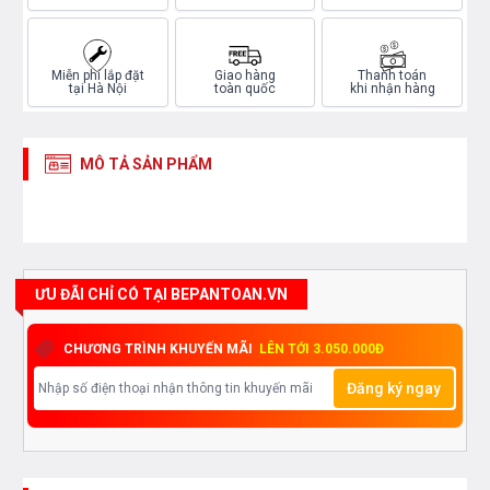
Miễn phí lắp đặt
Giao hàng
Thanh toán
tại Hà Nội
toàn quốc
khi nhận hàng
MÔ TẢ SẢN PHẨM
ƯU ĐÃI CHỈ CÓ TẠI BEPANTOAN.VN
CHƯƠNG TRÌNH KHUYẾN MÃI
LÊN TỚI 3.050.000Đ
Đăng ký ngay