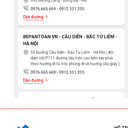
992 Đường Láng - Đống Đa - HN
0976.665.669
-
0912.331.335
Dẫn đường
BEPANTOAN.VN - CẦU DIỄN - BẮC TỪ LIÊM -
HÀ NỘI
55 Đường Cầu Diễn - Bắc Từ Liêm - Hà Nội ( đối
diện cột P111 đường tàu trên cao bên tay phải
theo hướng đi từ trôi, phùng đi về hướng cầu giấy )
0976.665.669
-
0912.331.335
Dẫn đường
BEPANTOAN.VN - ĐẠI LA - HAI BÀ TRƯNG -
HÀ NỘI
61 Đại La ( Minh Khai ) - Hai Bà TRưng – HN
0976.665.669
-
0912.331.335
HỖ T