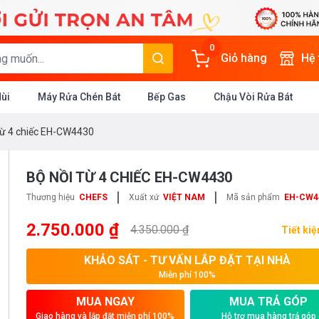
0
Giỏ hàng
Hệ
Mùi
Máy Rửa Chén Bát
Bếp Gas
Chậu Vòi Rửa Bát
từ 4 chiếc EH-CW4430
BỘ NỒI TỪ 4 CHIẾC EH-CW4430
|
|
Thương hiệu
CHEFS
Xuất xứ
VIỆT NAM
Mã sản phẩm
EH-CW4
2.750.000 ₫
4.350.000 ₫
Tiết ki
KHẢO SÁT - TƯ VẤN LẮP ĐẶT TẠI NHÀ
Miễn phí 100%
MUA NGAY
MUA TRẢ GÓP
Giao hàng và lắp đặt miễn phí 100%
Hỗ trợ mua hàng trả góp