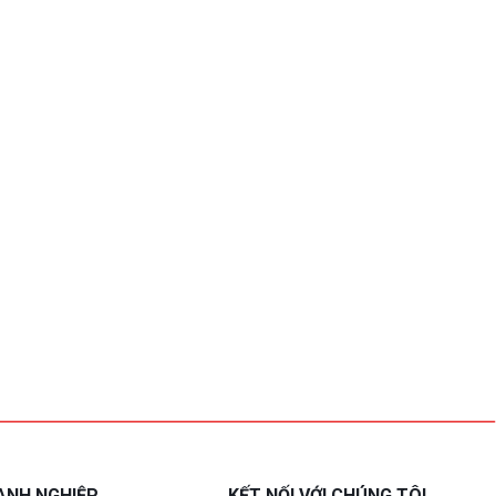
ANH NGHIỆP
KẾT NỐI VỚI CHÚNG TÔI