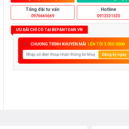
Tổng đài tư vấn
Hotline
0976665669
0912331335
ƯU ĐÃI CHỈ CÓ TẠI BEPANTOAN.VN
CHƯƠNG TRÌNH KHUYẾN MÃI
LÊN TỚI 3.050.000Đ
Đăng ký ngay