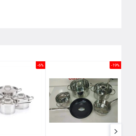
Nôị
0976.665.669
-
0912.331.335
-6%
-19%