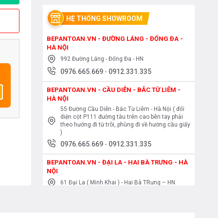
HỆ THỐNG SHOWROOM
BEPANTOAN.VN - ĐƯỜNG LÁNG - ĐỐNG ĐA -
HÀ NỘI
992 Đường Láng - Đống Đa - HN
0976.665.669
-
0912.331.335
BEPANTOAN.VN - CẦU DIỄN - BẮC TỪ LIÊM -
HÀ NỘI
55 Đường Cầu Diễn - Bắc Từ Liêm - Hà Nội ( đối
diện cột P111 đường tàu trên cao bên tay phải
theo hướng đi từ trôi, phùng đi về hướng cầu giấy
)
0976.665.669
-
0912.331.335
BEPANTOAN.VN - ĐẠI LA - HAI BÀ TRƯNG - HÀ
NỘI
61 Đại La ( Minh Khai ) - Hai Bà TRưng – HN
0976.665.669
-
0912.331.335
BEPANTOAN.VN - NGUYỄN TRÃI - THANH