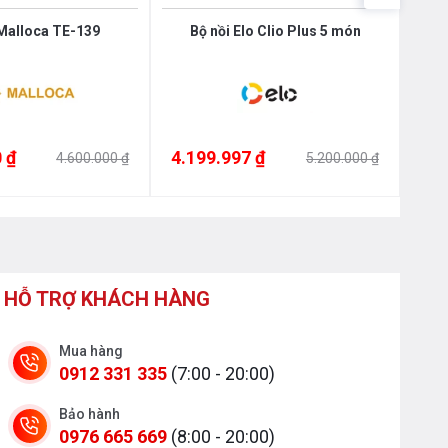
 Malloca TE-139
Bộ nồi Elo Clio Plus 5 món
B
 ₫
4.199.997 ₫
4.1
4.600.000 ₫
5.200.000 ₫
HỖ TRỢ KHÁCH HÀNG
Mua hàng
0912 331 335
(7:00 - 20:00)
Bảo hành
0976 665 669
(8:00 - 20:00)