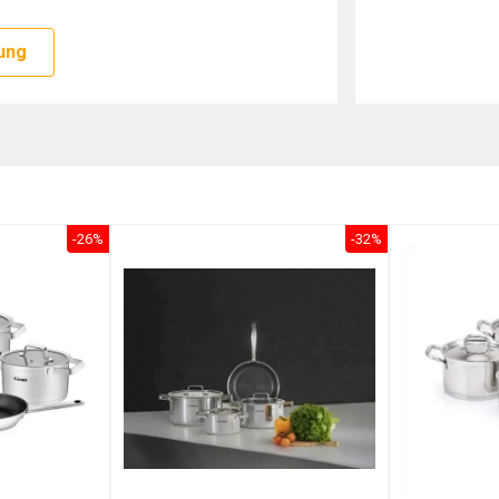
ung
-26%
-32%