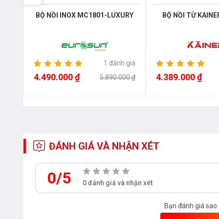
3K
BỘ NỒI INOX MC1801-LUXURY
BỘ NỒI TỪ KAINE
1 đánh giá
4.490.000 ₫
4.389.000 ₫
00 ₫
5.890.000 ₫
ĐÁNH GIÁ VÀ NHẬN XÉT
0/5
0 đánh giá và nhận xét
Bạn đánh giá sao