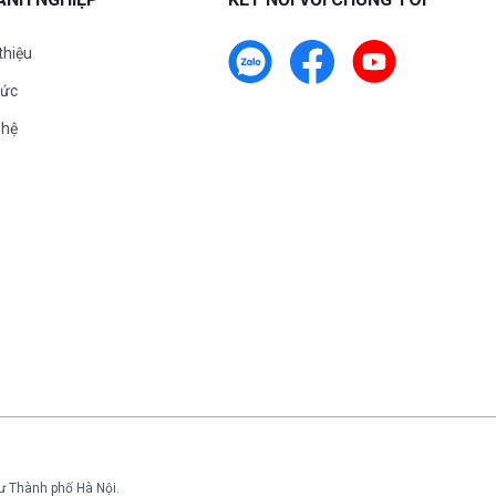
 thiệu
tức
 hệ
ư Thành phố Hà Nội.