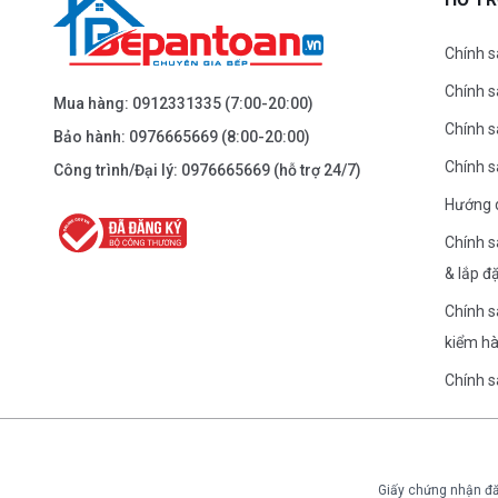
Dẫn đường
Chính s
Chính 
BEPANTOAN.VN - NGUYỄN TRÃI - THANH
Mua hàng:
0912331335
(7:00-20:00)
XUÂN - HÀ NỘI
Chính s
Bảo hành:
0976665669
(8:00-20:00)
Nguyễn Trãi - Thanh Xuân - HN
Chính 
Công trình/Đại lý:
0976665669
(hỗ trợ 24/7)
0976.665.669
-
0912.331.335
Hướng 
Dẫn đường
Chính s
& lắp đ
BEPANTOAN.VN - ĐƯỜNG CỔ LOA - ĐÔNG
Chính s
ANH - HÀ NỘI
kiểm h
Căn 08 - TT1.4 Khu Dự Án Calyx Residence Đường
Cổ Loa - Đông Anh - Hà Nội
Chính 
0976.665.669
-
0912.331.335
Dẫn đường
Giấy chứng nhận đă