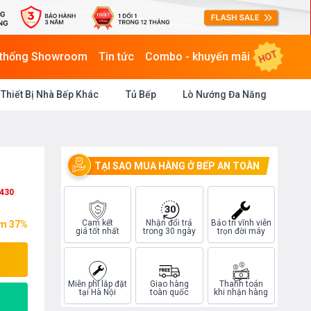
HOT
 thống Showroom
Tin tức
Combo - khuyến mãi
Thiết Bị Nhà Bếp Khác
Tủ Bếp
Lò Nướng Đa Năng
TẠI SAO MUA HÀNG Ở BẾP AN TOÀN
430
Cam kết
Nhận đổi trả
Bảo trì vĩnh viễn
ệm 37%
giá tốt nhất
trong 30 ngày
trọn đời máy
Miễn phí lắp đặt
Giao hàng
Thanh toán
tại Hà Nội
toàn quốc
khi nhận hàng