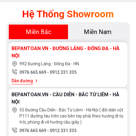
(năm) cho hệ thống ống xả
Hệ Thống Showroom
Miền Bắc
Miền Nam
BEPANTOAN.VN - ĐƯỜNG LÁNG - ĐỐNG ĐA - HÀ
NỘI
992 Đường Láng - Đống Đa - HN
0976.665.669
-
0912.331.335
Dẫn đường
BEPANTOAN.VN - CẦU DIỄN - BẮC TỪ LIÊM - HÀ
NỘI
55 Đường Cầu Diễn - Bắc Từ Liêm - Hà Nội ( đối diện cột
P111 đường tàu trên cao bên tay phải theo hướng đi từ
trôi, phùng đi về hướng cầu giấy )
0976.665.669
-
0912.331.335