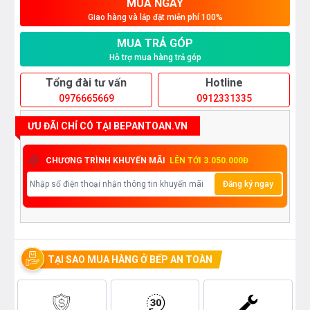
MUA NGAY
Giao hàng và lắp đặt miễn phí 100%
MUA TRẢ GÓP
Hỗ trợ mua hàng trả góp
Tổng đài tư vấn
Hotline
0976665669
0912331335
ƯU ĐÃI CHỈ CÓ TẠI BEPANTOAN.VN
CHƯƠNG TRÌNH KHUYẾN MÃI
LÊN TỚI 3.050.000Đ
Đăng ký ngay
TẠI SAO MUA HÀNG Ở BẾP AN TOÀN