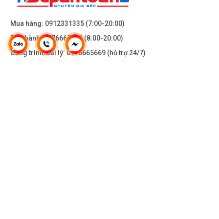
Mua hàng:
0912331335
(7:00-20:00)
Bảo hành:
0976665669
(8:00-20:00)
Công trình/Đại lý:
0976665669
(hỗ trợ 24/7)
THÔNG TIN KHÁC
DOANH NGHIỆP
DANH MỤC SẢN PHẨM
HỖ TRỢ KHÁCH HÀNG
KẾT NỐI VỚI CHÚNG TÔI