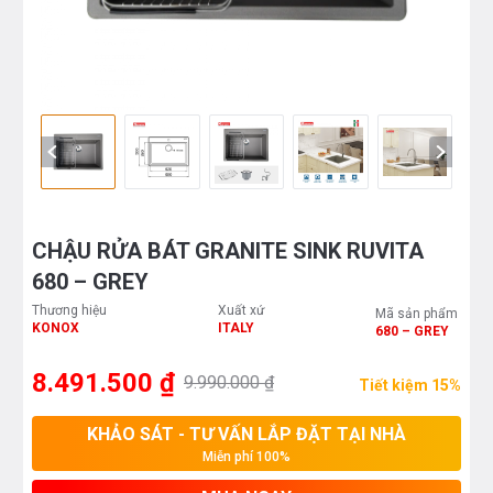
CHẬU RỬA BÁT GRANITE SINK RUVITA
680 – GREY
Thương hiệu
Xuất xứ
Mã sản phẩm
KONOX
ITALY
680 – GREY
8.491.500 ₫
9.990.000 ₫
Tiết kiệm 15%
KHẢO SÁT - TƯ VẤN LẮP ĐẶT TẠI NHÀ
Miễn phí 100%