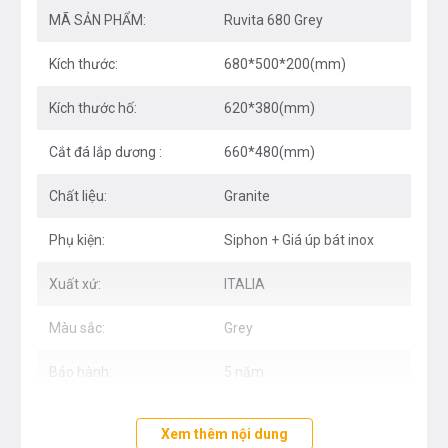
MÃ SẢN PHẨM:
Ruvita 680 Grey
Có 3 màu sắc hiện đại phù hợp với mọi không
gian
Kích thước:
680*500*200(mm)
Sản xuất theo công nghệ tốt nhất trên Thế giới
Kích thước hố:
620*380(mm)
đảm bảo bền đẹp theo thời gian
Cắt đá lắp dương :
660*480(mm)
Bát rác thiết kế 3 lớp phù hợp với thói quen sử
dụng của người Việt
Chất liệu:
Granite
Phụ kiện:
Siphon + Giá úp bát inox
Công nghệ
Xuất xứ:
ITALIA
Với chất liệu tiêu chuẩn 80% bột đá Granite & 20%
Màu sắc:
Grey
nhựa tạo cứng cao cấp Acrylic hexavalent, ứng
dụng công nghệ ép khuôn G.P.S System tiên tiến
Bảo hành:
5 năm
nhất trên thế giới, đảm bảo độ chống thấm nước
tuyệt đối 100%.
Xem thêm nội dung